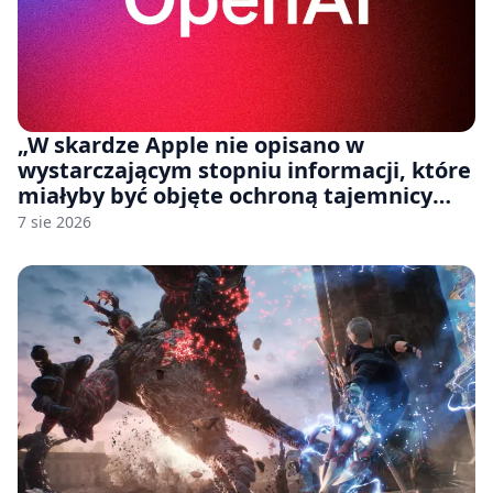
„W skardze Apple nie opisano w
wystarczającym stopniu informacji, które
miałyby być objęte ochroną tajemnicy
handlowej”. OpenAI żąda odrzucenia
7 sie 2026
pozwu