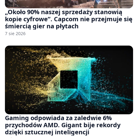
„Około 90% naszej sprzedaży stanowią
kopie cyfrowe”. Capcom nie przejmuje się
śmiercią gier na płytach
7 sie 2026
Gaming odpowiada za zaledwie 6%
przychodów AMD. Gigant bije rekordy
dzięki sztucznej inteligencji