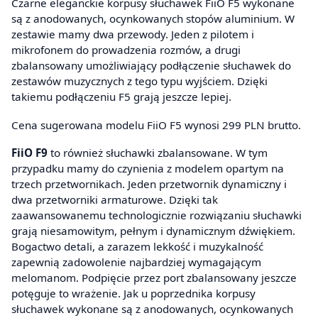
Czarne eleganckie korpusy słuchawek FiiO F5 wykonane
są z anodowanych, ocynkowanych stopów aluminium. W
zestawie mamy dwa przewody. Jeden z pilotem i
mikrofonem do prowadzenia rozmów, a drugi
zbalansowany umożliwiający podłączenie słuchawek do
zestawów muzycznych z tego typu wyjściem. Dzięki
takiemu podłączeniu F5 grają jeszcze lepiej.
Cena sugerowana modelu FiiO F5 wynosi 299 PLN brutto.
FiiO F9
to również słuchawki zbalansowane. W tym
przypadku mamy do czynienia z modelem opartym na
trzech przetwornikach. Jeden przetwornik dynamiczny i
dwa przetworniki armaturowe. Dzięki tak
zaawansowanemu technologicznie rozwiązaniu słuchawki
grają niesamowitym, pełnym i dynamicznym dźwiękiem.
Bogactwo detali, a zarazem lekkość i muzykalność
zapewnią zadowolenie najbardziej wymagającym
melomanom. Podpięcie przez port zbalansowany jeszcze
potęguje to wrażenie. Jak u poprzednika korpusy
słuchawek wykonane są z anodowanych, ocynkowanych