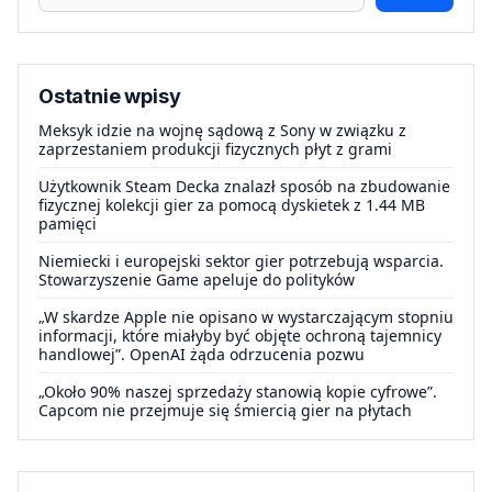
Ostatnie wpisy
Meksyk idzie na wojnę sądową z Sony w związku z
zaprzestaniem produkcji fizycznych płyt z grami
Użytkownik Steam Decka znalazł sposób na zbudowanie
fizycznej kolekcji gier za pomocą dyskietek z 1.44 MB
pamięci
Niemiecki i europejski sektor gier potrzebują wsparcia.
Stowarzyszenie Game apeluje do polityków
„W skardze Apple nie opisano w wystarczającym stopniu
informacji, które miałyby być objęte ochroną tajemnicy
handlowej”. OpenAI żąda odrzucenia pozwu
„Około 90% naszej sprzedaży stanowią kopie cyfrowe”.
Capcom nie przejmuje się śmiercią gier na płytach