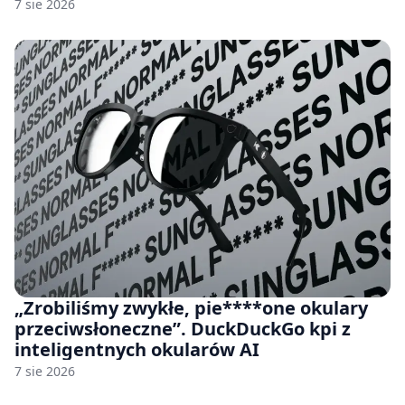
7 sie 2026
„Zrobiliśmy zwykłe, pie****one okulary
przeciwsłoneczne”. DuckDuckGo kpi z
inteligentnych okularów AI
7 sie 2026