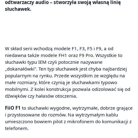
odtwarzaczy audio – stworzyła swoją własną linię
słuchawek.
W skład serii wchodzą modele F1, F3, F5 i F9, a od
niedawna także modele FH1 oraz F9 Pro. Wszystkie to
słuchawki typu IEM czyli potocznie nazywane
„dokanałówki”. Ten typ słuchawek jest chyba najbardziej
popularnym na rynku. Przede wszystkim ze względu na
małe rozmiary, które czynią je słuchawkami typowo
mobilnymi. Z kolei konstrukcja pozwala odizolować się od
dźwięków czy hałasów otoczenia.
FiiO F1
to słuchawki wygodne, wytrzymałe, dobrze grające
i przystosowane do rozmów. Na wytrzymałym kablu
umieszczono bowiem pilot z mikrofonem do komunikacji z
telefonem.