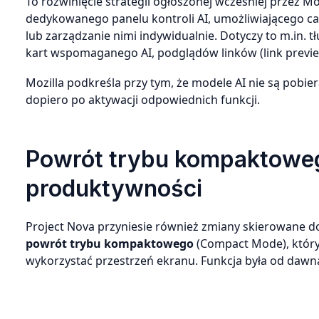
To rozwinięcie strategii ogłoszonej wcześniej przez Mo
dedykowanego panelu kontroli AI, umożliwiającego cał
lub zarządzanie nimi indywidualnie. Dotyczy to m.in
kart wspomaganego AI, podglądów linków (link previ
Mozilla podkreśla przy tym, że modele AI nie są pobie
dopiero po aktywacji odpowiednich funkcji.
Powrót trybu kompaktowego
produktywności
Project Nova przyniesie również zmiany skierowane 
powrót trybu kompaktowego
(Compact Mode), który 
wykorzystać przestrzeń ekranu. Funkcja była od dawna