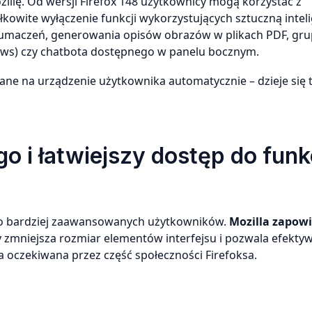
zillę. Od wersji Firefox 148 użytkownicy mogą korzystać z
kowite wyłączenie funkcji wykorzystujących sztuczną intel
. tłumaczeń, generowania opisów obrazów w plikach PDF, gr
ews) czy chatbota dostępnego w panelu bocznym.
rane na urządzenie użytkownika automatycznie – dzieje się 
 i łatwiejszy dostęp do funkc
do bardziej zaawansowanych użytkowników.
Mozilla zapowi
zmniejsza rozmiar elementów interfejsu i pozwala efektyw
 oczekiwana przez część społeczności Firefoksa.