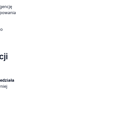
igencję
upowania
to
ji
edziała
niej