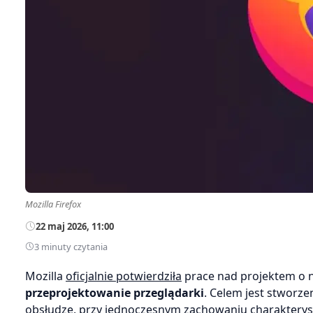
Mozilla Firefox
22 maj 2026, 11:00
3 minuty czytania
Mozilla
oficjalnie potwierdziła
prace nad projektem o n
przeprojektowanie przeglądarki
. Celem jest stworz
obsłudze, przy jednoczesnym zachowaniu charakteryst