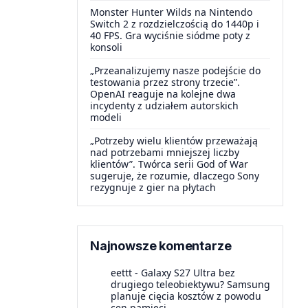
Monster Hunter Wilds na Nintendo
Switch 2 z rozdzielczością do 1440p i
40 FPS. Gra wyciśnie siódme poty z
konsoli
„Przeanalizujemy nasze podejście do
testowania przez strony trzecie”.
OpenAI reaguje na kolejne dwa
incydenty z udziałem autorskich
modeli
„Potrzeby wielu klientów przeważają
nad potrzebami mniejszej liczby
klientów”. Twórca serii God of War
sugeruje, że rozumie, dlaczego Sony
rezygnuje z gier na płytach
Najnowsze komentarze
eettt
-
Galaxy S27 Ultra bez
drugiego teleobiektywu? Samsung
planuje cięcia kosztów z powodu
cen pamięci