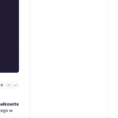
całkowite
szego w