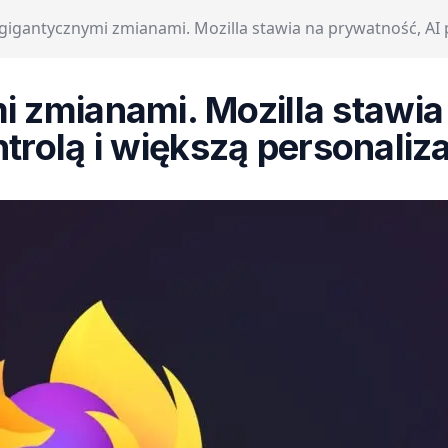
 gigantycznymi zmianami. Mozilla stawia na prywatność, AI 
i zmianami. Mozilla stawi
trolą i większą personaliz