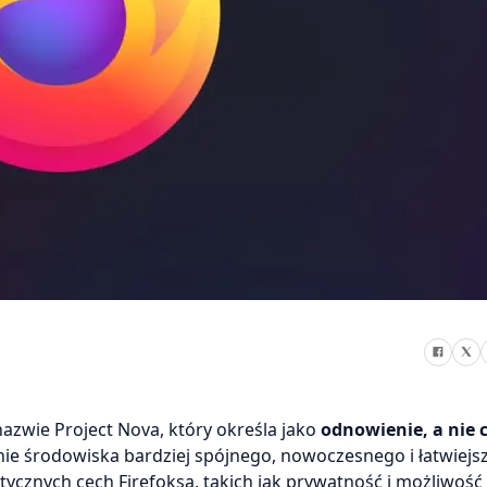
azwie Project Nova, który określa jako
odnowienie, a nie 
enie środowiska bardziej spójnego, nowoczesnego i łatwiej
ycznych cech Firefoksa, takich jak prywatność i możliwość