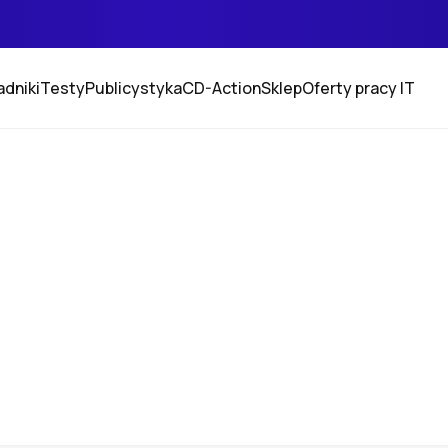
adniki
Testy
Publicystyka
CD-Action
Sklep
Oferty pracy IT