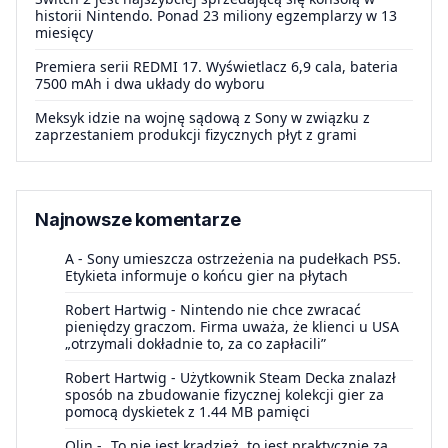
historii Nintendo. Ponad 23 miliony egzemplarzy w 13
miesięcy
Premiera serii REDMI 17. Wyświetlacz 6,9 cala, bateria
7500 mAh i dwa układy do wyboru
Meksyk idzie na wojnę sądową z Sony w związku z
zaprzestaniem produkcji fizycznych płyt z grami
Najnowsze komentarze
A
-
Sony umieszcza ostrzeżenia na pudełkach PS5.
Etykieta informuje o końcu gier na płytach
Robert Hartwig
-
Nintendo nie chce zwracać
pieniędzy graczom. Firma uważa, że klienci u USA
„otrzymali dokładnie to, za co zapłacili”
Robert Hartwig
-
Użytkownik Steam Decka znalazł
sposób na zbudowanie fizycznej kolekcji gier za
pomocą dyskietek z 1.44 MB pamięci
Olin
-
„To nie jest kradzież, to jest praktycznie za