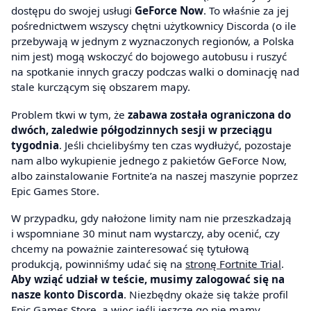
dostępu do swojej usługi
GeForce Now
. To właśnie za jej
pośrednictwem wszyscy chętni użytkownicy Discorda (o ile
przebywają w jednym z wyznaczonych regionów, a Polska
nim jest) mogą wskoczyć do bojowego autobusu i ruszyć
na spotkanie innych graczy podczas walki o dominację nad
stale kurczącym się obszarem mapy.
Problem tkwi w tym, że
zabawa została ograniczona do
dwóch, zaledwie półgodzinnych sesji w przeciągu
tygodnia
. Jeśli chcielibyśmy ten czas wydłużyć, pozostaje
nam albo wykupienie jednego z pakietów GeForce Now,
albo zainstalowanie Fortnite’a na naszej maszynie poprzez
Epic Games Store.
W przypadku, gdy nałożone limity nam nie przeszkadzają
i wspomniane 30 minut nam wystarczy, aby ocenić, czy
chcemy na poważnie zainteresować się tytułową
produkcją, powinniśmy udać się na
stronę Fortnite Trial
.
Aby wziąć udział w teście, musimy zalogować się na
nasze konto Discorda
. Niezbędny okaże się także profil
Epic Games Store, a więc jeśli jeszcze go nie mamy,