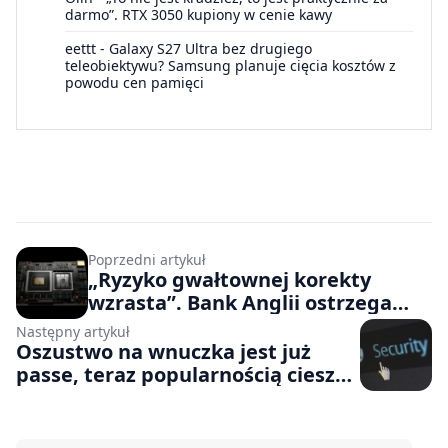
darmo”. RTX 3050 kupiony w cenie kawy
eettt
-
Galaxy S27 Ultra bez drugiego
teleobiektywu? Samsung planuje cięcia kosztów z
powodu cen pamięci
Poprzedni artykuł
„Ryzyko gwałtownej korekty
wzrasta”. Bank Anglii ostrzega
przed krachem spółek AI
Następny artykuł
Oszustwo na wnuczka jest już
passe, teraz popularnością cieszy
się Orlen. Uwaga na ankietę
wyłudzającą dane