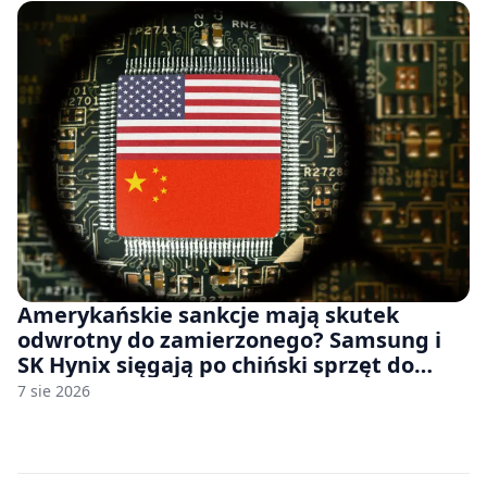
Amerykańskie sankcje mają skutek
odwrotny do zamierzonego? Samsung i
SK Hynix sięgają po chiński sprzęt do
fabryk chipów
7 sie 2026