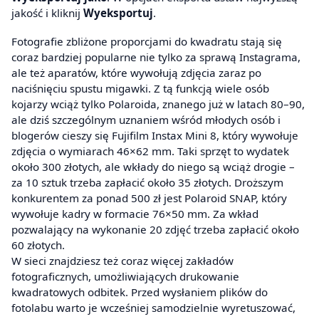
jakość i kliknij
Wyeksportuj
.
Fotografie zbliżone proporcjami do kwadratu stają się
coraz bardziej popularne nie tylko za sprawą Instagrama,
ale też aparatów, które wywołują zdjęcia zaraz po
naciśnięciu spustu migawki. Z tą funkcją wiele osób
kojarzy wciąż tylko Polaroida, znanego już w latach 80–90,
ale dziś szczególnym uznaniem wśród młodych osób i
blogerów cieszy się Fujifilm Instax Mini 8, który wywołuje
zdjęcia o wymiarach 46×62 mm. Taki sprzęt to wydatek
około 300 złotych, ale wkłady do niego są wciąż drogie –
za 10 sztuk trzeba zapłacić około 35 złotych. Droższym
konkurentem za ponad 500 zł jest Polaroid SNAP, który
wywołuje kadry w formacie 76×50 mm. Za wkład
pozwalający na wykonanie 20 zdjęć trzeba zapłacić około
60 złotych.
W sieci znajdziesz też coraz więcej zakładów
fotograficznych, umożliwiających drukowanie
kwadratowych odbitek. Przed wysłaniem plików do
fotolabu warto je wcześniej samodzielnie wyretuszować,