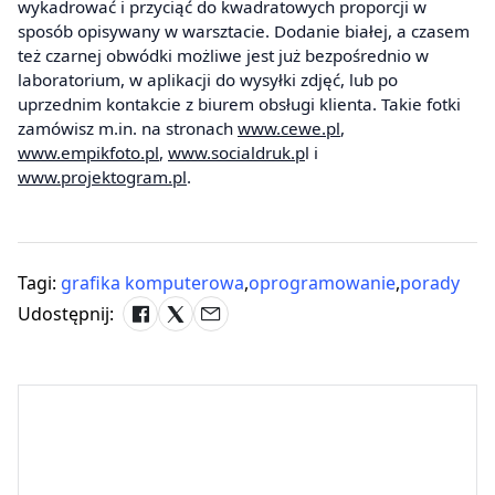
wykadrować i przyciąć do kwadratowych proporcji w
sposób opisywany w warsztacie. Dodanie białej, a czasem
też czarnej obwódki możliwe jest już bezpośrednio w
laboratorium, w aplikacji do wysyłki zdjęć, lub po
uprzednim kontakcie z biurem obsługi klienta. Takie fotki
zamówisz m.in. na stronach
www.cewe.pl
,
www.empikfoto.pl
,
www.socialdruk.p
l i
www.projektogram.pl
.
Tagi:
grafika komputerowa
,
oprogramowanie
,
porady
Udostępnij: