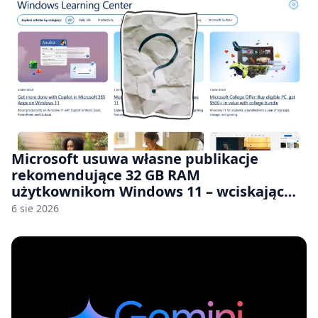
Microsoft usuwa własne publikacje
rekomendujące 32 GB RAM
użytkownikom Windows 11 – wciskając
nam przy tym komputery z 8 GB RAM po
6 sie 2026
zawyżonych cenach