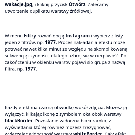
wakacje.jpg
, i kliknij przycisk
Otwórz
. Zalecamy
utworzenie duplikatu warstwy źródłowej.
W menu
Filtry
rozwiń opcję
Instagram
i wybierz z listy
jeden z filtrów, np.
1977
. Proces nakładania efektu może
potrwać nawet kilka minut ze względu na skomplikowaną
sekwencję czynności, dlatego uzbrój się w cierpliwość. Po
zakończeniu w okienku warstw pojawi się grupa z nazwą
filtra, np.
1977
.
Każdy efekt ma czarną obwódkę wokół zdjęcia. Możesz ją
wyłączyć, klikając ikonę z symbolem oka obok warstwy
blackBorder
. Pozostanie widoczna biała ramka, z
wyświetlania której również możesz zrezygnować,
wyłączając widoczność warstwy
whiteBorder
. Cały efekt