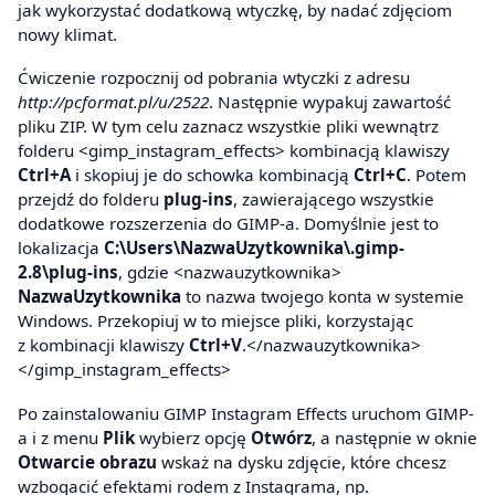
jak wykorzystać dodatkową wtyczkę, by nadać zdjęciom
nowy klimat.
Ćwiczenie rozpocznij od pobrania wtyczki z adresu
http://pcformat.pl/u/2522
. Następnie wypakuj zawartość
pliku ZIP. W tym celu zaznacz wszystkie pliki wewnątrz
folderu <gimp_instagram_effects> kombinacją klawiszy
Ctrl+A
i skopiuj je do schowka kombinacją
Ctrl+C
. Potem
przejdź do folderu
plug-ins
, zawierającego wszystkie
dodatkowe rozszerzenia do GIMP-a. Domyślnie jest to
lokalizacja
C:\Users\NazwaUzytkownika\.gimp-
2.8\plug-ins
, gdzie <nazwauzytkownika>
NazwaUzytkownika
to nazwa twojego konta w systemie
Windows. Przekopiuj w to miejsce pliki, korzystając
z kombinacji klawiszy
Ctrl+V
.</nazwauzytkownika>
</gimp_instagram_effects>
Po zainstalowaniu GIMP Instagram Effects uruchom GIMP-
a i z menu
Plik
wybierz opcję
Otwórz
, a następnie w oknie
Otwarcie obrazu
wskaż na dysku zdjęcie, które chcesz
wzbogacić efektami rodem z Instagrama, np.