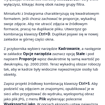
wyłączysz, klikając ikonę obok nazwy grupy filtra.
Miniaturki z Instagrama charakteryzują się kwadratowym
formatem. Jeśli chcesz zachować te proporcje, wykadruj
swoje zdjęcie. Aby nie utracić zdjęcia w źródłowym
formacie, pracuj na duplikacie pliku. Utworzysz go
kombinacją klawiszy
Ctrl+D
. Duplikat pojawi się w nowej
zakładce w górnej części okna.
Z przybornika wybierz narzędzie
Kadrowanie
, a następnie
w zakładce
Opcje narzędzia
zaznacz opcję
Stałe
i pod
napisem
Proporcje
wpisz dwukrotnie tę samą wartość po
dwukropku, np. 2000:2000. Teraz wykadruj obszar roboczy
tak, aby w kadrze były widoczne najważniejsze osoby lub
obiekty.
Zapisz projekt źródłowy kombinacją klawiszy
Ctrl+S
. Aby
podzielić się zdjęciem ze znajomymi, opublikować je w
sieci albo przygotować do wydruku, wyeksportuj obraz
jako plik JPG, z menu
Plik
wybierając polecenie
Wyeksportuj jako
. W opcjach eksportu ustaw najwyższą