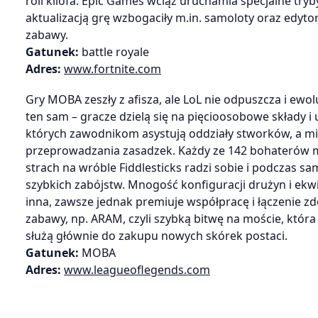
roli kilofa. Epic Games wciąż uruchamia specjalne tr
aktualizacją grę wzbogaciły m.in. samoloty oraz edyto
zabawy.
Gatunek:
battle royale
Adres:
www.fortnite.com
Gry MOBA zeszły z afisza, ale LoL nie odpuszcza i ewo
ten sam – gracze dzielą się na pięcioosobowe składy i u
których zawodnikom asystują oddziały stworków, a mię
przeprowadzania zasadzek. Każdy ze 142 bohaterów ma
strach na wróble Fiddlesticks radzi sobie i podczas 
szybkich zabójstw. Mnogość konfiguracji drużyn i ekw
inna, zawsze jednak premiuje współpracę i łączenie 
zabawy, np. ARAM, czyli szybką bitwę na moście, któ
służą głównie do zakupu nowych skórek postaci.
Gatunek:
MOBA
Adres:
www.leagueoflegends.com