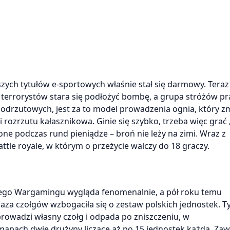
jszych tytułów e-sportowych właśnie stał się darmowy. Teraz
ciu terrorystów stara się podłożyć bombę, a grupa stróżów p
 odrzutowych, jest za to model prowadzenia ognia, który 
 rozrzutu kałasznikowa. Ginie się szybko, trzeba więc grać
ne podczas rund pieniądze – broń nie leży na zimi. Wraz z
attle royale, w którym o przeżycie walczy do 18 graczy.
skiego Wargamingu wygląda fenomenalnie, a pół roku temu
baza czołgów wzbogaciła się o zestaw polskich jednostek. T
 prowadzi własny czołg i odpada po zniszczeniu, w
mapach dwie drużyny liczące aż po 15 jednostek każda. Za