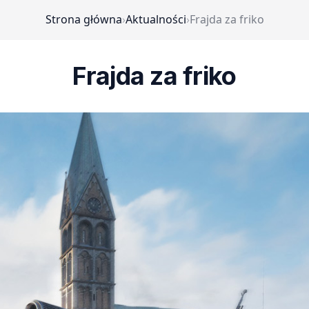
Strona główna
›
Aktualności
›
Frajda za friko
Frajda za friko