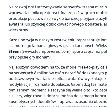
Na rozwój gry i utrzymywanie serwerów trzeba mieć pi
wprowadzili mikropłatności. Inaczej niż w grach mobil
produkcje pecetowe są zwykle bardziej przyjazne uży
awatara lub szybciej odblokować nowego bohatera, ale 
wieczorów.
Każda pozycja w naszym zestawieniu reprezentuje inny 
i samotnego łamania głowy w grach karcianych. Więks
Steam
(
www.steampowered.com
), spora część ma po
przy opisie gry ikonami.
Najlepszym dowodem na to, że model free-to-play działa
na serwerach 8 milionów osób naraz! W doskonałym pr
podstawowym wariancie setka awatarów wyskakuje z fr
modyfikacje i rozmaite dopalacze. Gromadzą też mate
tym samym momencie zaczyna się walka o to, kto ostatn
się liczy, więc równie dobrze można do samego końca c
kosmetycznych dodatków – oprawa uzasadnia obecnoś