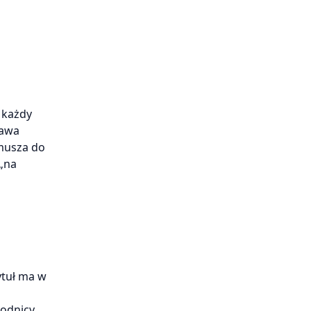
 każdy
rawa
zmusza do
 „na
ytuł ma w
wodnicy