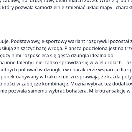
yby zabawy, np. drużynowy deathmatch 20v20. Wraz z grudn
r, który pozwala samodzielnie zmieniać układ mapy i charak
luuje. Podstawowy, e-sportowy wariant rozgrywki pozostał 
siłują zniszczyć bazę wroga. Plansza podzielona jest na trzy
dzy nimi rozpościera się gęsta dżungla idealna do
 inne talenty i nierzadko sprawdza się w wielu rolach – o
samotnych polowań w dżungli, i w charakterze wsparcia dla 
ipunek nabywany w trakcie meczu sprawiają, że każda poty
zdolności w zabójcze kombinacje. Można wybrać też dodatko
ra nie pozwala samemu wybrać bohatera. Mikrotransakcje w