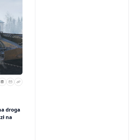
na droga
zł na