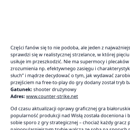
Części fanów się to nie podoba, ale jeden z najważnie
sprawdzi się w realistycznej strzelance, w której pię
usiłuje im przeszkodzić. Nie ma supermocy i plecaków
zrozumienia np. efektywnego zasięgu i charakterystyki
słuch” i mądrze decydować o tym, jak wydawać zarobio
przejściem na free-to-play do gry dodany został tryb b
Gatunek:
shooter drużynowy
Adres:
www.counter-strike.net
Od czasu aktualizacji oprawy graficznej gra białoru
popularność produkcji nad Wisłą została doceniona i 
sobie sporo z gry strategicznej – chociaż każdy gracz
najpopularniejszym trybie walczą ze sobą na sporych 