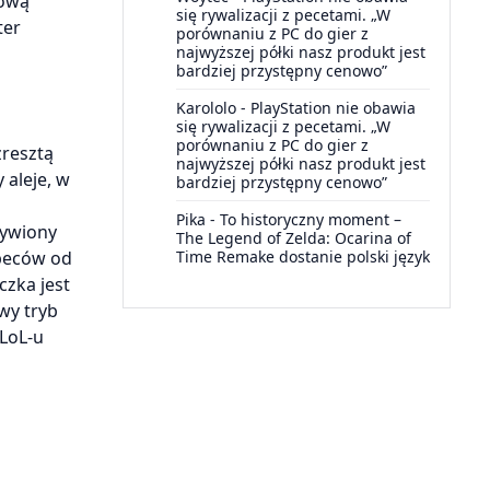
iową
się rywalizacji z pecetami. „W
ter
porównaniu z PC do gier z
najwyższej półki nasz produkt jest
bardziej przystępny cenowo”
Karololo
-
PlayStation nie obawia
się rywalizacji z pecetami. „W
porównaniu z PC do gier z
zresztą
najwyższej półki nasz produkt jest
 aleje, w
bardziej przystępny cenowo”
Pika
-
To historyczny moment –
żywiony
The Legend of Zelda: Ocarina of
speców od
Time Remake dostanie polski język
czka jest
wy tryb
 LoL-u