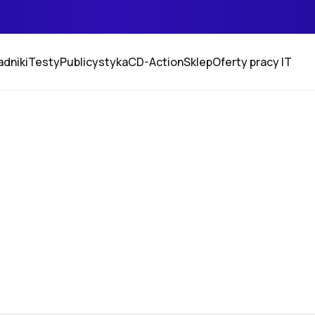
adniki
Testy
Publicystyka
CD-Action
Sklep
Oferty pracy IT