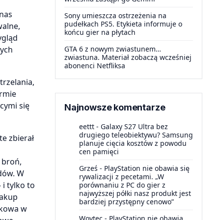
 nas
Sony umieszcza ostrzeżenia na
pudełkach PS5. Etykieta informuje o
walne,
końcu gier na płytach
ygląd
wych
GTA 6 z nowym zwiastunem…
zwiastuna. Materiał zobaczą wcześniej
abonenci Netfliksa
trzelania,
ormie
cymi się
Najnowsze komentarze
eettt
-
Galaxy S27 Ultra bez
drugiego teleobiektywu? Samsung
te zbierał
planuje cięcia kosztów z powodu
cen pamięci
 broń,
Grześ
-
PlayStation nie obawia się
odów. W
rywalizacji z pecetami. „W
i tylko to
porównaniu z PC do gier z
najwyższej półki nasz produkt jest
zakup
bardziej przystępny cenowo”
ekowa w
Woytec
-
PlayStation nie obawia