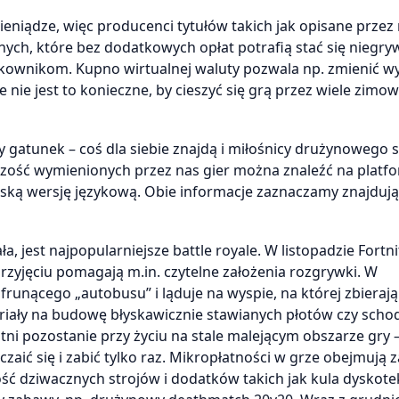
eniądze, więc producenci tytułów takich jak opisane przez
nych, które bez dodatkowych opłat potrafią stać się niegry
tkownikom. Kupno wirtualnej waluty pozwala np. zmienić w
nie jest to konieczne, by cieszyć się grą przez wiele zimo
gatunek – coś dla siebie znajdą i miłośnicy drużynowego s
zość wymienionych przez nas gier można znaleźć na platf
lską wersję językową. Obie informacje zaznaczamy znajdują
, jest najpopularniejsze battle royale. W listopadzie Fortni
zyjęciu pomagają m.in. czytelne założenia rozgrywki. W
unącego „autobusu” i ląduje na wyspie, na której zbierają
riały na budowę błyskawicznie stawianych płotów czy sch
i pozostanie przy życiu na stale malejącym obszarze gry – 
zaić się i zabić tylko raz. Mikropłatności w grze obejmują 
ć dziwacznych strojów i dodatków takich jak kula dyskot