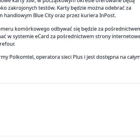
mowe karty SIM, w początkowym okresie oferowane będą
ko zakrojonych testów. Karty będzie można odebrać za
 handlowym Blue City oraz przez kuriera InPost.
umeru komórkowego odbywać się będzie za pośrednictwem
ć w systemie eCard za pośrednictwem strony internetowe
refour.
rmy Polkomtel, operatora sieci Plus i jest dostępna na cały