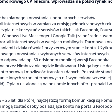
a komórkowego CP Telecom, wprowadza na polski rynek 
gę bezpłatnego korzystania z popularnych serwisów
li internetowych w zamian za emisję pełnoekranowych rek
zpłatnie korzystać z serwisów takich, jak Facebook, Fours
, Windows Live Messenger i Google Talk (za pośrednictwe
 portali internetowych w wersjach mobilnych. Darmowe korz
niami i działa również przy zerowym stanie konta. Użytko
mowego korzystania z wybranych serwisów internetowych,
co odpowiada np. 30 odsłonom mobilnej wersji Facebooka.
e przez Nimbuzz nie będzie limitowana. Usługa będzie do
nternetową i możliwość transferu danych. Pozostałe stan
danie innych stron internetowych niż wymienione wcześniej,
). Opłaty ustalone są na poziomie innych ofert prepaid i 
– 25 lat, dla której najczęstszą formą komunikacji są komu
 mogą zostać osoby posiadające konto na portalu Faceboo