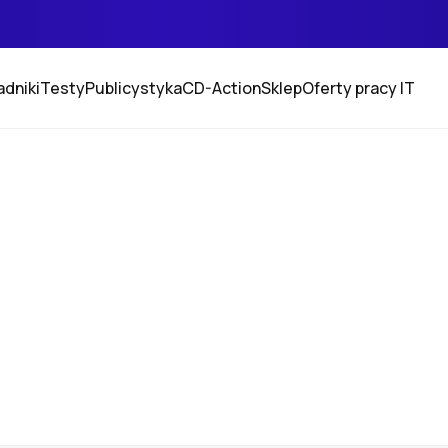
adniki
Testy
Publicystyka
CD-Action
Sklep
Oferty pracy IT