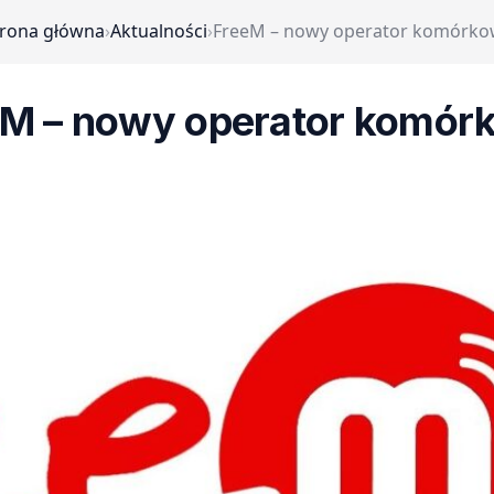
trona główna
›
Aktualności
›
FreeM – nowy operator komórko
eM – nowy operator komór