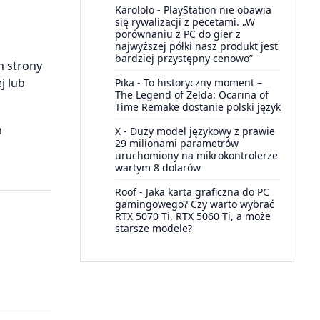
Karololo
-
PlayStation nie obawia
się rywalizacji z pecetami. „W
porównaniu z PC do gier z
najwyższej półki nasz produkt jest
bardziej przystępny cenowo”
 strony
j lub
Pika
-
To historyczny moment –
The Legend of Zelda: Ocarina of
Time Remake dostanie polski język
m
X
-
Duży model językowy z prawie
29 milionami parametrów
uruchomiony na mikrokontrolerze
wartym 8 dolarów
Roof
-
Jaka karta graficzna do PC
gamingowego? Czy warto wybrać
RTX 5070 Ti, RTX 5060 Ti, a może
starsze modele?