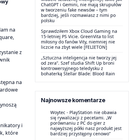
nowy
ChatGPT i Gemini, nie mają skrupułów
w tworzeniu fake newsów – tym
bardziej, jeśli rozmawiasz z nimi po
polsku
lam na
Sprawdziłem Xbox Cloud Gaming na
15-letniej PS Vicie. GreenVita to list
quare,
miłosny do fanów Vity, niemniej nie
m
liczcie na zbyt wiele [FELIETON]
ystanie z
„Sztuczna inteligencja nie tworzy jej
wnik
od zera”. Szef studia Shift Up broni
kontrowersyjnego teledysku z
bohaterką Stellar Blade: Blood Rain
stępna na
dardowe
Najnowsze komentarze
wynoszą
Woytec
-
PlayStation nie obawia
się rywalizacji z pecetami. „W
porównaniu z PC do gier z
nikatory i
najwyższej półki nasz produkt jest
k, które
bardziej przystępny cenowo”