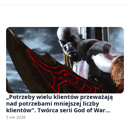
„Potrzeby wielu klientów przeważają
nad potrzebami mniejszej liczby
klientów”. Twórca serii God of War
sugeruje, że rozumie, dlaczego Sony
5 sie 2026
rezygnuje z gier na płytach