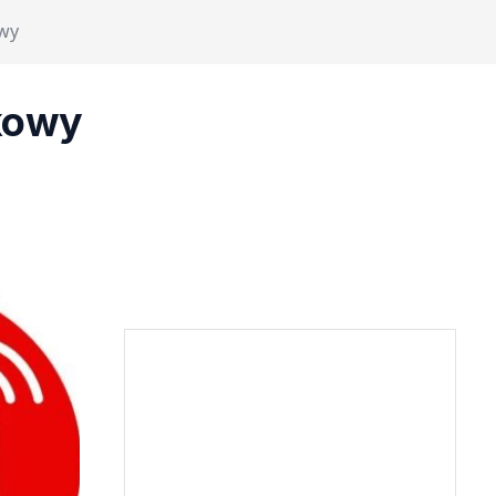
wy
kowy