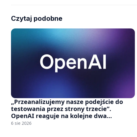
Czytaj podobne
„Przeanalizujemy nasze podejście do
testowania przez strony trzecie”.
OpenAI reaguje na kolejne dwa
incydenty z udziałem autorskich modeli
6 sie 2026