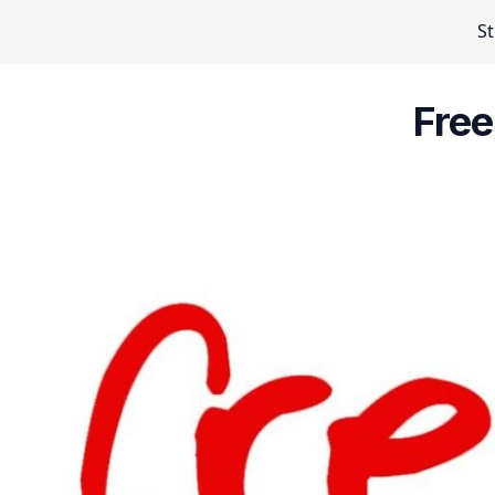
S
Fre