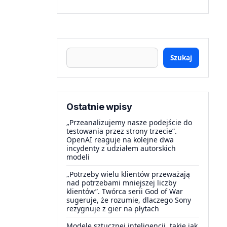
Szukaj
Ostatnie wpisy
„Przeanalizujemy nasze podejście do
testowania przez strony trzecie”.
OpenAI reaguje na kolejne dwa
incydenty z udziałem autorskich
modeli
„Potrzeby wielu klientów przeważają
nad potrzebami mniejszej liczby
klientów”. Twórca serii God of War
sugeruje, że rozumie, dlaczego Sony
rezygnuje z gier na płytach
Modele sztucznej inteligencji, takie jak