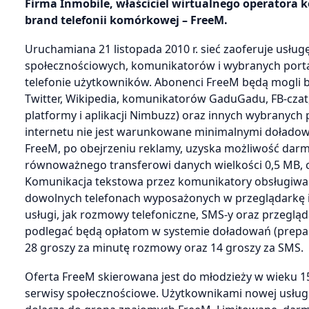
Firma Inmobile, właściciel wirtualnego operator
brand telefonii komórkowej – FreeM.
Uruchamiana 21 listopada 2010 r. sieć zaoferuje usłu
społecznościowych, komunikatorów i wybranych porta
telefonie użytkowników. Abonenci FreeM będą mogli be
Twitter, Wikipedia, komunikatorów GaduGadu, FB-czat
platformy i aplikacji Nimbuzz) oraz innych wybranych
internetu nie jest warunkowane minimalnymi doładowa
FreeM, po obejrzeniu reklamy, uzyska możliwość dar
równoważnego transferowi danych wielkości 0,5 MB, 
Komunikacja tekstowa przez komunikatory obsługiwan
dowolnych telefonach wyposażonych w przeglądarkę i
usługi, jak rozmowy telefoniczne, SMS-y oraz przeglą
podlegać będą opłatom w systemie doładowań (prepaid
28 groszy za minutę rozmowy oraz 14 groszy za SMS.
Oferta FreeM skierowana jest do młodzieży w wieku 15 
serwisy społecznościowe. Użytkownikami nowej usługi