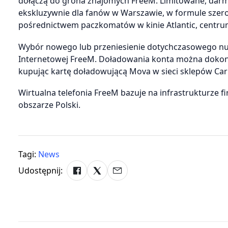
dołączą do grona znajomych FreeM. Limitowane, dar
ekskluzywnie dla fanów w Warszawie, w formule szero
pośrednictwem paczkomatów w kinie Atlantic, centrum
Wybór nowego lub przeniesienie dotychczasowego n
Internetowej FreeM. Doładowania konta można dokona
kupując kartę doładowującą Mova w sieci sklepów Car
Wirtualna telefonia FreeM bazuje na infrastrukturze fi
obszarze Polski.
Tagi:
News
Udostępnij: