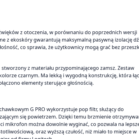
źwięków z otoczenia, w porównaniu do poprzednich wersji
zone z ekoskóry gwarantują maksymalną pasywną izolację d
łośność, co sprawia, że użytkownicy mogą grać bez przesz
 stworzony z materiału przypominającego zamsz. Zestaw
olorze czarnym. Ma lekką i wygodną konstrukcję, która łąc
łączono elementy sterujące głośnością.
hawkowym G PRO wykorzystuje pop filtr, służący do
zającym się powietrzem. Dzięki temu brzmienie otrzymyw
ości mikrofon można dowolnie wyginać, co pozwala na lepsz
otliwościową, oraz wyższą czułość, niż miało to miejsce w
er od firmy Logitech.