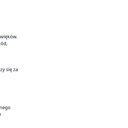
źwięków.
kód,
zy się za
anego
e