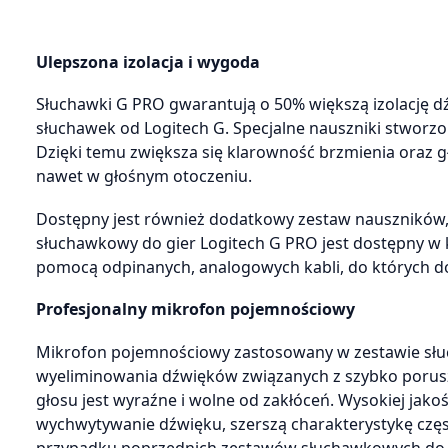
Ulepszona izolacja i wygoda
Słuchawki G PRO gwarantują o 50% większą izolację d
słuchawek od Logitech G. Specjalne nauszniki stwor
Dzięki temu zwiększa się klarowność brzmienia oraz g
nawet w głośnym otoczeniu.
Dostępny jest również dodatkowy zestaw nauszników,
słuchawkowy do gier Logitech G PRO jest dostępny w k
pomocą odpinanych, analogowych kabli, do których do
Profesjonalny mikrofon pojemnościowy
Mikrofon pojemnościowy zastosowany w zestawie słuc
wyeliminowania dźwięków związanych z szybko porus
głosu jest wyraźne i wolne od zakłóceń. Wysokiej jak
wychwytywanie dźwięku, szerszą charakterystykę częst
przypadku poprzednich zestawów słuchawkowych do gi