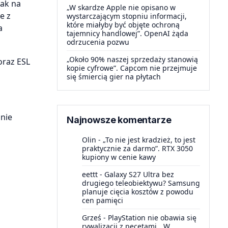
jak na
„W skardze Apple nie opisano w
e z
wystarczającym stopniu informacji,
które miałyby być objęte ochroną
a
tajemnicy handlowej”. OpenAI żąda
odrzucenia pozwu
„Około 90% naszej sprzedaży stanowią
oraz ESL
kopie cyfrowe”. Capcom nie przejmuje
się śmiercią gier na płytach
nie
Najnowsze komentarze
Olin
-
„To nie jest kradzież, to jest
praktycznie za darmo”. RTX 3050
kupiony w cenie kawy
eettt
-
Galaxy S27 Ultra bez
drugiego teleobiektywu? Samsung
planuje cięcia kosztów z powodu
cen pamięci
Grześ
-
PlayStation nie obawia się
rywalizacji z pecetami. „W