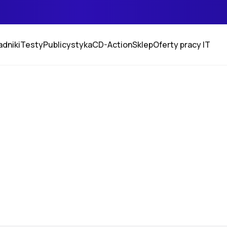
adniki
Testy
Publicystyka
CD-Action
Sklep
Oferty pracy IT