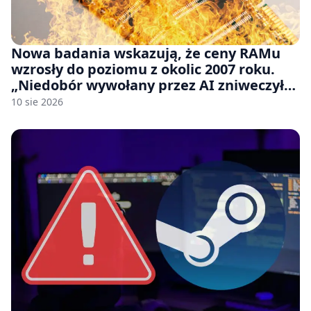
Nowa badania wskazują, że ceny RAMu
wzrosły do poziomu z okolic 2007 roku.
„Niedobór wywołany przez AI zniweczył
20 lat postępów w ciągu zaledwie kilku
10 sie 2026
miesięcy.”