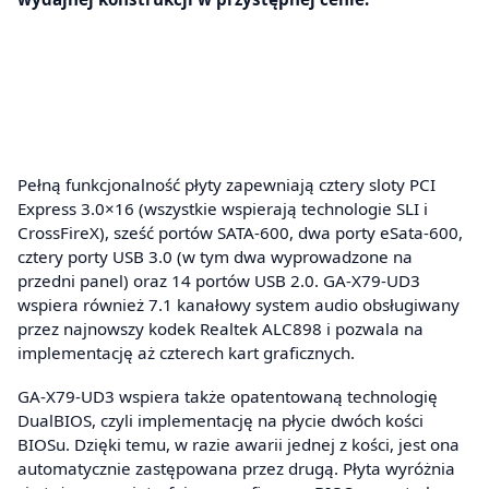
Pełną funkcjonalność płyty zapewniają cztery sloty PCI
Express 3.0×16 (wszystkie wspierają technologie SLI i
CrossFireX), sześć portów SATA-600, dwa porty eSata-600,
cztery porty USB 3.0 (w tym dwa wyprowadzone na
przedni panel) oraz 14 portów USB 2.0. GA-X79-UD3
wspiera również 7.1 kanałowy system audio obsługiwany
przez najnowszy kodek Realtek ALC898 i pozwala na
implementację aż czterech kart graficznych.
GA-X79-UD3 wspiera także opatentowaną technologię
DualBIOS, czyli implementację na płycie dwóch kości
BIOSu. Dzięki temu, w razie awarii jednej z kości, jest ona
automatycznie zastępowana przez drugą. Płyta wyróżnia