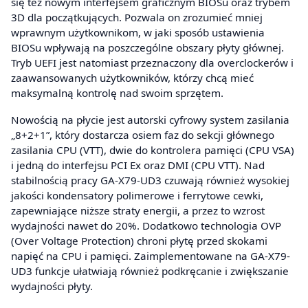
się też nowym interfejsem graficznym BIOSu oraz trybem
3D dla początkujących. Pozwala on zrozumieć mniej
wprawnym użytkownikom, w jaki sposób ustawienia
BIOSu wpływają na poszczególne obszary płyty głównej.
Tryb UEFI jest natomiast przeznaczony dla overclockerów i
zaawansowanych użytkowników, którzy chcą mieć
maksymalną kontrolę nad swoim sprzętem.
Nowością na płycie jest autorski cyfrowy system zasilania
„8+2+1”, który dostarcza osiem faz do sekcji głównego
zasilania CPU (VTT), dwie do kontrolera pamięci (CPU VSA)
i jedną do interfejsu PCI Ex oraz DMI (CPU VTT). Nad
stabilnością pracy GA-X79-UD3 czuwają również wysokiej
jakości kondensatory polimerowe i ferrytowe cewki,
zapewniające niższe straty energii, a przez to wzrost
wydajności nawet do 20%. Dodatkowo technologia OVP
(Over Voltage Protection) chroni płytę przed skokami
napięć na CPU i pamięci. Zaimplementowane na GA-X79-
UD3 funkcje ułatwiają również podkręcanie i zwiększanie
wydajności płyty.