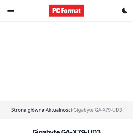
Pr
Strona główna
›
Aktualności
›
Gigabyte GA-X79-UD3
Gigabyte GA-X79-UD3