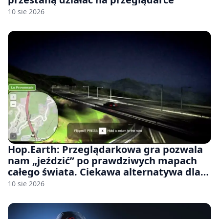
10 sie 2026
Hop.Earth: Przeglądarkowa gra pozwala
nam „jeździć” po prawdziwych mapach
całego świata. Ciekawa alternatywa dla
Google Street View
10 sie 2026