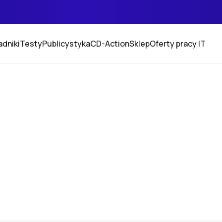
adniki
Testy
Publicystyka
CD-Action
Sklep
Oferty pracy IT