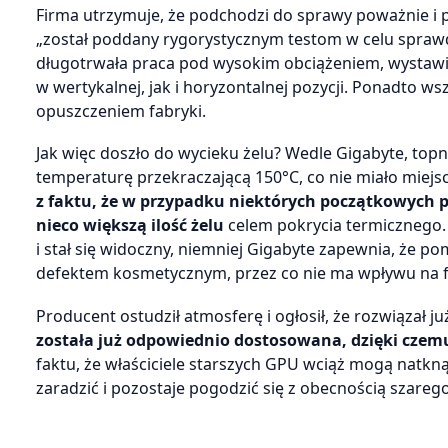
Firma utrzymuje, że podchodzi do sprawy poważnie i
„został poddany rygorystycznym testom w celu sprawdze
długotrwała praca pod wysokim obciążeniem, wystawie
w wertykalnej, jak i horyzontalnej pozycji. Ponadto 
opuszczeniem fabryki.
Jak więc doszło do wycieku żelu? Wedle Gigabyte, topn
temperaturę przekraczającą 150°C, co nie miało miejs
z faktu, że w przypadku niektórych początkowych p
nieco większą ilość żelu
celem pokrycia termicznego.
i stał się widoczny, niemniej Gigabyte zapewnia, że po
defektem kosmetycznym, przez co nie ma wpływu na 
Producent ostudził atmosferę i ogłosił, że rozwiązał ju
została już odpowiednio dostosowana, dzięki czemu
faktu, że właściciele starszych GPU wciąż mogą natkną
zaradzić i pozostaje pogodzić się z obecnością szare