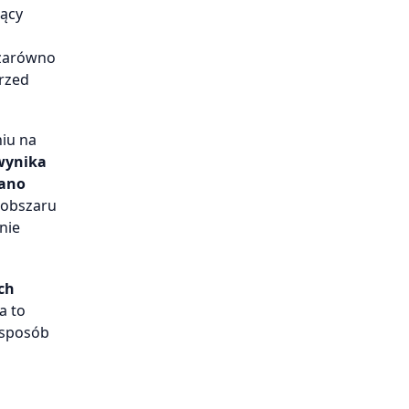
zący
 zarówno
przed
niu na
wynika
wano
 obszaru
nie
ch
a to
 sposób