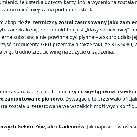
dmienić, że usterka dotyczy karty, która wyceniona została
e powinno mieć miejsca na podobne usterki.
m akapicie
żel termiczny został zastosowany jako zamie
yte zarzekało się, że produkt ten jest „klasy serwerowej” i 
lerna substancja nie powinna być płynna – a skoro udało jej 
korzyść producenta GPU przemawia także fakt, że RTX 5080,
 więc trudno zrzucić winę na zużycie urządzenia.
elem zastanawiał się na forum,
czy do wystąpienia usterki
stało zamontowane pionowo
. Dywagacje te przerwało oficja
arta została przetestowana we wszelkich możliwych konfigu
 nowych GeForce’ów, ale i Radeonów
. Jak napisano w
oświa