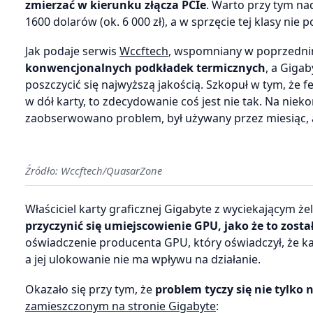
zmierzać w kierunku złącza PCIe
. Warto przy tym na
1600 dolarów (ok. 6 000 zł), a w sprzęcie tej klasy ni
Jak podaje serwis
Wccftech
, wspomniany w poprzedni
konwencjonalnych podkładek termicznych
, a Gigab
poszczycić się najwyższą jakością. Szkopuł w tym, że fe
w dół karty, to zdecydowanie coś jest nie tak. Na nie
zaobserwowano problem, był używany przez miesiąc, a
Źródło: Wccftech/QuasarZone
Właściciel karty graficznej Gigabyte z wyciekającym ż
przyczynić się umiejscowienie GPU, jako że to zo
oświadczenie producenta GPU, który oświadczył, że k
a jej ulokowanie nie ma wpływu na działanie.
Okazało się przy tym, że
problem tyczy się nie tylko
zamieszczonym na stronie Gigabyte
: