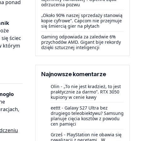
 na ponad
odrzucenia pozwu
„Około 90% naszej sprzedaży stanowią
kopie cyfrowe”. Capcom nie przejmuje
nnik
się śmiercią gier na płytach
może
Gaming odpowiada za zaledwie 6%
się ściec
przychodów AMD. Gigant bije rekordy
 w którym
dzięki sztucznej inteligencji
Najnowsze komentarze
Olin
-
„To nie jest kradzież, to jest
praktycznie za darmo”. RTX 3050
 mogło
kupiony w cenie kawy
lne
eettt
-
Galaxy S27 Ultra bez
racjach,
drugiego teleobiektywu? Samsung
planuje cięcia kosztów z powodu
cen pamięci
dczeniu
Grześ
-
PlayStation nie obawia się
rywalizacji z pecetami. „W