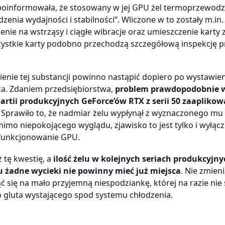
 poinformowała, że stosowany w jej GPU żel termoprzewod
nia wydajności i stabilności”. Wliczone w to zostały m.in.
nie na wstrząsy i ciągłe wibracje oraz umieszczenie karty
wszystkie karty podobno przechodzą szczegółową inspekcję 
ienie tej substancji powinno nastąpić dopiero po wystawie
ca. Zdaniem przedsiębiorstwa,
problem prawdopodobnie 
artii produkcyjnych GeForce’ów RTX z serii 50 zaapliko
 Sprawiło to, że nadmiar żelu wypłynął z wyznaczonego mu
mimo niepokojącego wyglądu, zjawisko to jest tylko i wyłącz
funkcjonowanie GPU.
ż tę kwestię, a
ilość żelu w kolejnych seriach produkcyjny
 żadne wycieki nie powinny mieć już miejsca
. Nie zmieni
ć się na mało przyjemną niespodziankę, której na razie nie
go gluta wystającego spod systemu chłodzenia.