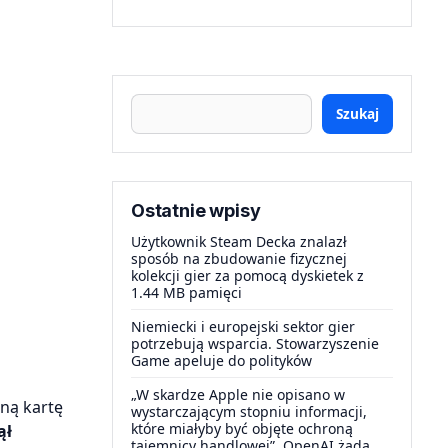
Szukaj
Ostatnie wpisy
Użytkownik Steam Decka znalazł
sposób na zbudowanie fizycznej
kolekcji gier za pomocą dyskietek z
1.44 MB pamięci
Niemiecki i europejski sektor gier
potrzebują wsparcia. Stowarzyszenie
Game apeluje do polityków
„W skardze Apple nie opisano w
ną kartę
wystarczającym stopniu informacji,
które miałyby być objęte ochroną
ął
tajemnicy handlowej”. OpenAI żąda