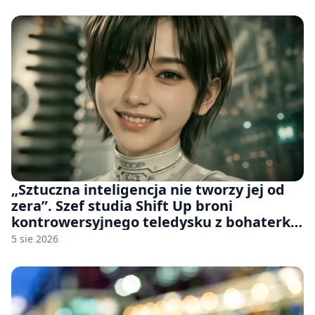
„Sztuczna inteligencja nie tworzy jej od
zera”. Szef studia Shift Up broni
kontrowersyjnego teledysku z bohaterką
Stellar Blade: Blood Rain
5 sie 2026