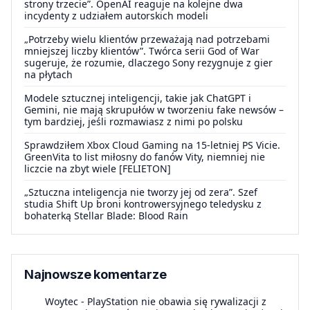
strony trzecie”. OpenAI reaguje na kolejne dwa
incydenty z udziałem autorskich modeli
„Potrzeby wielu klientów przeważają nad potrzebami
mniejszej liczby klientów”. Twórca serii God of War
sugeruje, że rozumie, dlaczego Sony rezygnuje z gier
na płytach
Modele sztucznej inteligencji, takie jak ChatGPT i
Gemini, nie mają skrupułów w tworzeniu fake newsów –
tym bardziej, jeśli rozmawiasz z nimi po polsku
Sprawdziłem Xbox Cloud Gaming na 15-letniej PS Vicie.
GreenVita to list miłosny do fanów Vity, niemniej nie
liczcie na zbyt wiele [FELIETON]
„Sztuczna inteligencja nie tworzy jej od zera”. Szef
studia Shift Up broni kontrowersyjnego teledysku z
bohaterką Stellar Blade: Blood Rain
Najnowsze komentarze
Woytec
-
PlayStation nie obawia się rywalizacji z