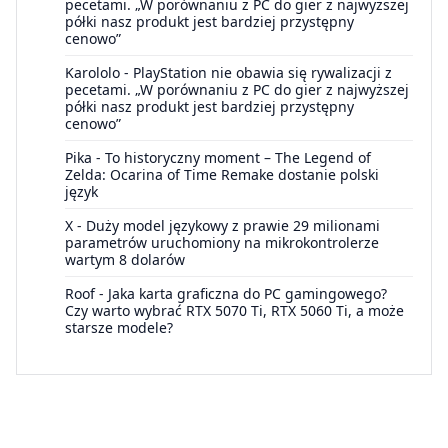
pecetami. „W porównaniu z PC do gier z najwyższej
półki nasz produkt jest bardziej przystępny
cenowo”
Karololo
-
PlayStation nie obawia się rywalizacji z
pecetami. „W porównaniu z PC do gier z najwyższej
półki nasz produkt jest bardziej przystępny
cenowo”
Pika
-
To historyczny moment – The Legend of
Zelda: Ocarina of Time Remake dostanie polski
język
X
-
Duży model językowy z prawie 29 milionami
parametrów uruchomiony na mikrokontrolerze
wartym 8 dolarów
Roof
-
Jaka karta graficzna do PC gamingowego?
Czy warto wybrać RTX 5070 Ti, RTX 5060 Ti, a może
starsze modele?