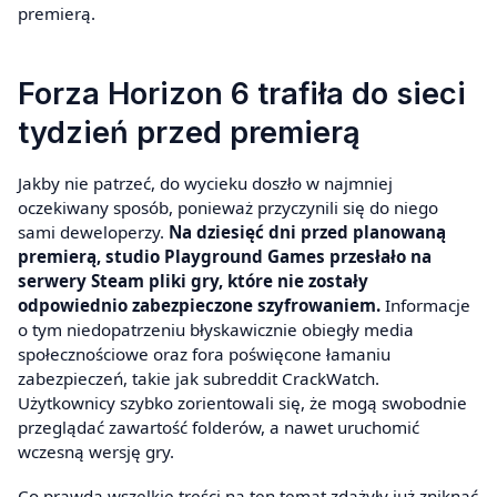
premierą.
Forza Horizon 6 trafiła do sieci
tydzień przed premierą
Jakby nie patrzeć, do wycieku doszło w najmniej
oczekiwany sposób, ponieważ przyczynili się do niego
sami deweloperzy.
Na dziesięć dni przed planowaną
premierą, studio Playground Games przesłało na
serwery Steam pliki gry, które nie zostały
odpowiednio zabezpieczone szyfrowaniem.
Informacje
o tym niedopatrzeniu błyskawicznie obiegły media
społecznościowe oraz fora poświęcone łamaniu
zabezpieczeń, takie jak subreddit CrackWatch.
Użytkownicy szybko zorientowali się, że mogą swobodnie
przeglądać zawartość folderów, a nawet uruchomić
wczesną wersję gry.
Co prawda wszelkie treści na ten temat zdążyły już zniknąć