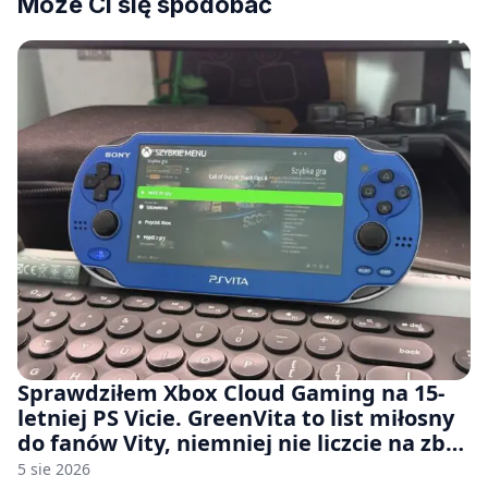
Może Ci się spodobać
Sprawdziłem Xbox Cloud Gaming na 15-
letniej PS Vicie. GreenVita to list miłosny
do fanów Vity, niemniej nie liczcie na zbyt
wiele [FELIETON]
5 sie 2026