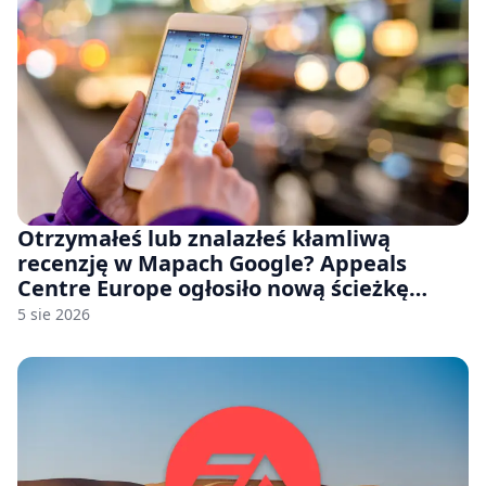
Otrzymałeś lub znalazłeś kłamliwą
recenzję w Mapach Google? Appeals
Centre Europe ogłosiło nową ścieżkę
odwoławczą dla firm i konsumentów
5 sie 2026