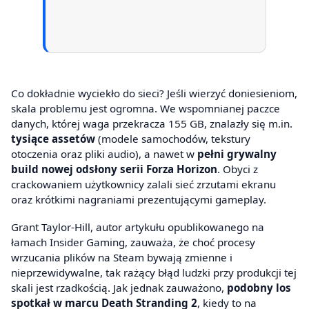
Co dokładnie wyciekło do sieci? Jeśli wierzyć doniesieniom,
skala problemu jest ogromna. We wspomnianej paczce
danych, której waga przekracza 155 GB, znalazły się m.in.
tysiące assetów
(modele samochodów, tekstury
otoczenia oraz pliki audio), a nawet w
pełni grywalny
build nowej odsłony serii Forza Horizon
. Obyci z
crackowaniem użytkownicy zalali sieć zrzutami ekranu
oraz krótkimi nagraniami prezentującymi gameplay.
Grant Taylor-Hill, autor artykułu opublikowanego na
łamach Insider Gaming, zauważa, że choć procesy
wrzucania plików na Steam bywają zmienne i
nieprzewidywalne, tak rażący błąd ludzki przy produkcji tej
skali jest rzadkością. Jak jednak zauważono,
podobny los
spotkał w marcu Death Stranding 2
, kiedy to na