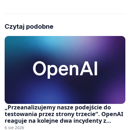
Czytaj podobne
„Przeanalizujemy nasze podejście do
testowania przez strony trzecie”. OpenAI
reaguje na kolejne dwa incydenty z
udziałem autorskich modeli
6 sie 2026