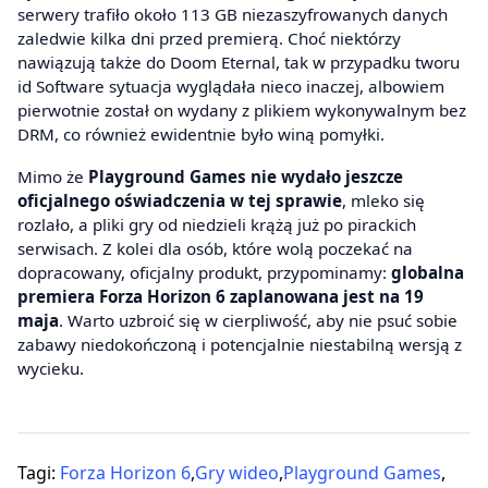
serwery trafiło około 113 GB niezaszyfrowanych danych
zaledwie kilka dni przed premierą. Choć niektórzy
nawiązują także do Doom Eternal, tak w przypadku tworu
id Software sytuacja wyglądała nieco inaczej, albowiem
pierwotnie został on wydany z plikiem wykonywalnym bez
DRM, co również ewidentnie było winą pomyłki.
Mimo że
Playground Games nie wydało jeszcze
oficjalnego oświadczenia w tej sprawie
, mleko się
rozlało, a pliki gry od niedzieli krążą już po pirackich
serwisach. Z kolei dla osób, które wolą poczekać na
dopracowany, oficjalny produkt, przypominamy:
globalna
premiera Forza Horizon 6 zaplanowana jest na 19
maja
. Warto uzbroić się w cierpliwość, aby nie psuć sobie
zabawy niedokończoną i potencjalnie niestabilną wersją z
wycieku.
Tagi:
Forza Horizon 6
,
Gry wideo
,
Playground Games
,