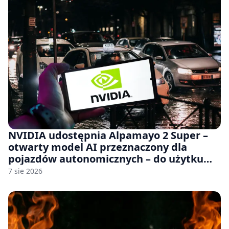
NVIDIA udostępnia Alpamayo 2 Super –
otwarty model AI przeznaczony dla
pojazdów autonomicznych – do użytku
komercyjnego
7 sie 2026