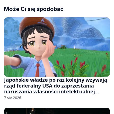
Może Ci się spodobać
Japońskie władze po raz kolejny wzywają
rząd federalny USA do zaprzestania
naruszania własności intelektualnej
japońskich gier i anime
7 sie 2026