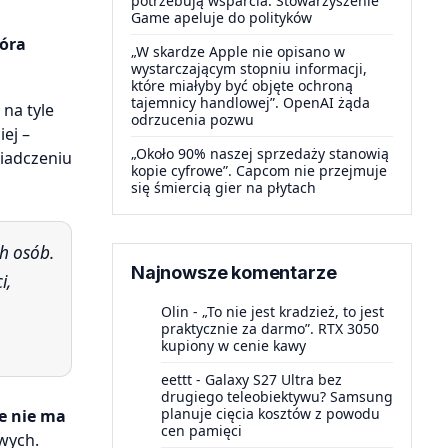
potrzebują wsparcia. Stowarzyszenie
Game apeluje do polityków
tóra
„W skardze Apple nie opisano w
wystarczającym stopniu informacji,
które miałyby być objęte ochroną
tajemnicy handlowej”. OpenAI żąda
na tyle
odrzucenia pozwu
iej –
„Około 90% naszej sprzedaży stanowią
wiadczeniu
kopie cyfrowe”. Capcom nie przejmuje
się śmiercią gier na płytach
Najnowsze komentarze
i,
Olin
-
„To nie jest kradzież, to jest
praktycznie za darmo”. RTX 3050
kupiony w cenie kawy
eettt
-
Galaxy S27 Ultra bez
drugiego teleobiektywu? Samsung
planuje cięcia kosztów z powodu
e nie ma
cen pamięci
wych.