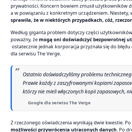
prywatności. Koncern bowiem zmusił użytkowników do
a w powiązaniu z konkretnym urządzeniem. Niestety, 
sprawiła, że w niektórych przypadkach, cóż, rzecz
Według giganta problem dotyczy części użytkowników – 
poważny, że
mogą oni doświadczyć bezpowrotnej ut
ostatecznie jednak korporacja przyznała się do błędu
dla serwisu The Verge.
Ostatnio doświadczyliśmy problemu technicznego, który spowodował usunięcie danych Timeline u niektórych osób.
Prawie każdy z zaszyfrowanymi kopiami zapasowy
którzy nie mieli włączonych kopii zapasowych, n
Google dla serwisu The Verge
Z rzeczonego oświadczenia wynikają dwie kwestie. P
możliwości przywrócenia utraconych danych
. Po d