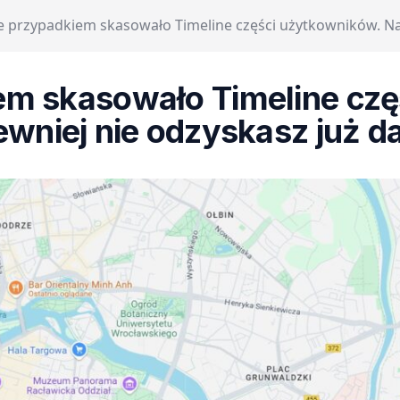
 przypadkiem skasowało Timeline części użytkowników. Na
em skasowało Timeline czę
ewniej nie odzyskasz już d