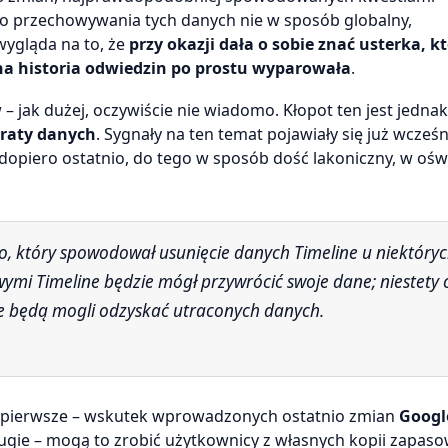
 przechowywania tych danych nie w sposób globalny,
wygląda na to, że
przy okazji dała o sobie znać usterka, k
ona historia odwiedzin po prostu wyparowała
.
jak dużej, oczywiście nie wiadomo. Kłopot ten jest jednak 
raty danych
. Sygnały na ten temat pojawiały się już wcześn
 dopiero ostatnio, do tego w sposób dość lakoniczny, w oś
mi Timeline będzie mógł przywrócić swoje dane; niestety c
ie będą mogli odzyskać utraconych danych.
o pierwsze – wskutek wprowadzonych ostatnio zmian
Googl
rugie – mogą to zrobić użytkownicy z własnych kopii zapaso