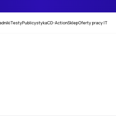
adniki
Testy
Publicystyka
CD-Action
Sklep
Oferty pracy IT