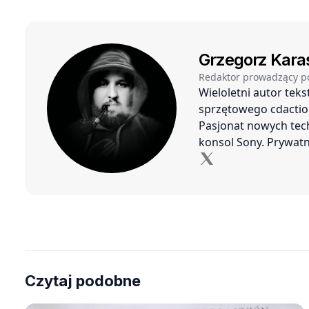
Grzegorz Kara
Redaktor prowadzący p
Wieloletni autor tek
sprzętowego cdaction
Pasjonat nowych tech
konsol Sony. Prywatn
Czytaj podobne