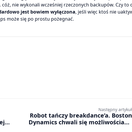
ni… cóż, nie wykonali wcześniej rzeczonych backupów. Czy to 
ndardowo jest bowiem wyłączona
, jeśli więc ktoś nie uakty
Maps może się po prostu pożegnać.
Następny artykuł
e
Robot tańczy breakdance’a. Boston
ej
Dynamics chwali się możliwościami
nowej konstrukcji