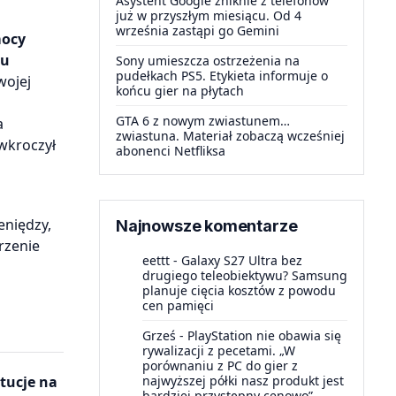
Asystent Google zniknie z telefonów
już w przyszłym miesiącu. Od 4
września zastąpi go Gemini
ocy
ku
Sony umieszcza ostrzeżenia na
pudełkach PS5. Etykieta informuje o
wojej
końcu gier na płytach
GTA 6 z nowym zwiastunem…
a
zwiastuna. Materiał zobaczą wcześniej
 wkroczył
abonenci Netfliksa
eniędzy,
Najnowsze komentarze
rzenie
eettt
-
Galaxy S27 Ultra bez
drugiego teleobiektywu? Samsung
planuje cięcia kosztów z powodu
cen pamięci
Grześ
-
PlayStation nie obawia się
rywalizacji z pecetami. „W
porównaniu z PC do gier z
najwyższej półki nasz produkt jest
tucje na
bardziej przystępny cenowo”