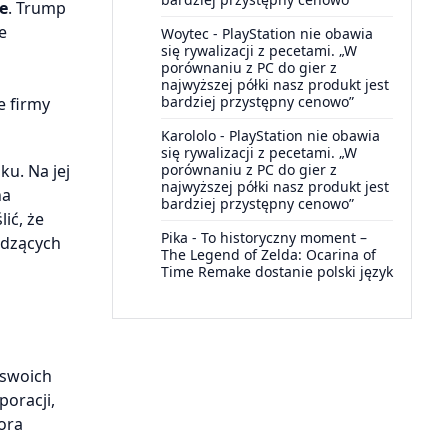
e
. Trump
e
Woytec
-
PlayStation nie obawia
się rywalizacji z pecetami. „W
porównaniu z PC do gier z
najwyższej półki nasz produkt jest
bardziej przystępny cenowo”
e firmy
Karololo
-
PlayStation nie obawia
się rywalizacji z pecetami. „W
u. Na jej
porównaniu z PC do gier z
najwyższej półki nasz produkt jest
na
bardziej przystępny cenowo”
ić, że
Pika
-
To historyczny moment –
odzących
The Legend of Zelda: Ocarina of
Time Remake dostanie polski język
 swoich
oracji,
ora