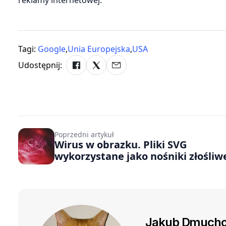
Tagi:
Google
,
Unia Europejska
,
USA
Udostępnij:
Poprzedni artykuł
Wirus w obrazku. Pliki SVG
wykorzystane jako nośniki złośli
oprogramowania
Jakub Dmucho