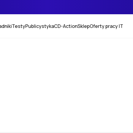
adniki
Testy
Publicystyka
CD-Action
Sklep
Oferty pracy IT