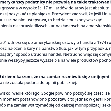
 amerykańscy podatnicy nie pozwolą na takie traktowani
le grzywna w wysokości 17 miliardów dolarów jest absolutni
ej odzyskać te pieniądze. Prezydent zagroził, że jeśli Unia
ymuszać na nim ustępstwa, to będzie zmuszony wszcząć
nienia niesprawiedliwych kar nakładanych na amerykański
01 odnosi się do amerykańskiej ustawy o handlu z 1974 rok
ć nałożenia kary na państwo (lub, jak w tym przypadku, 
zsądny” sposób utrudnia handel. Nietrudno więc się domyśl
nie weszłyby jeszcze wyższe cła na wiele produktów poch
 dziennikarzom, że ma zamiar rozmówić się z unijnymi
 nie została podana do opinii publicznej.
wisko, wedle którego Google powinno pozbyć się części ze
en moment postanowiono pozostawić to jednak w gestii korp
sób ma zamiar wstrzymać się od dalszej monopolizacji sekt