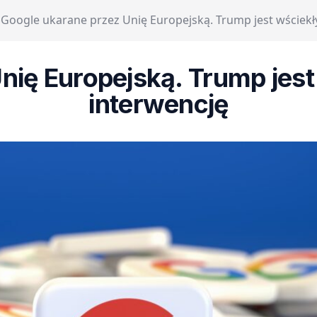
›
Google ukarane przez Unię Europejską. Trump jest wściekły
ię Europejską. Trump jest
interwencję