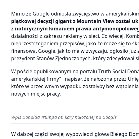
Mimo że
Google odniosła zwycięstwo w amerykańskim
piątkowej decyzji gigant z Mountain View został u
z notorycznym łamaniem prawa antymonopolowe
działalności z zakresu reklamy w sieci. Co więcej, Kom
nieprzestrzeganiem przepisów, jako że może się to s
finansowa. Google, jak to ma w zwyczaju, ogłosiło już
prezydent Stanów Zjednoczonych, który zdecydował si
W poście opublikowanym na portalu Truth Social Dona
amerykańskiej firmy” i napisał, że nałożona przez Uni
które w przeciwnym wypadku zostałyby bez wątpienia
nowych miejsc pracy.
Wpis Donalda Trumpa nt. kary nałożonej na Google
W dalszej części swojej wypowiedzi głowa Białego Dom