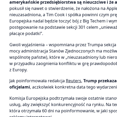
amerykańskie przedsiębiorstwa są nieuczciwe i że
pokusił się nawet o stwierdzenie, że nałożona na App
nieuzasadniona, a Tim Cook i spółka powinni czym prędz
Europejska nadal będzie toczyć bój z Big Techem i w
postępowanie na podstawie sekcji 301 celem „unieważ
płacące podatki”.
Gwoli wyjaśnienia – wspomniana przez Trumpa sekcja 3
mocy administracja Stanów Zjednoczonych ma możliwoś
wspólnotę państw), które w „nieuzasadniony lub niero
w przypadku zaognienia konfliktu w grę prawdopodob
z Europy.
Jak poinformowała redakcja
Reuters
,
Trump przekazał
oficjelami
, aczkolwiek konkretna data tego wydarzenia
Komisja Europejska podtrzymała swoje ostatnie stano
usług, aby zwiększyć konkurencyjność na rynku. Na t
która otrzymała 60 dni na poinformowanie, w jaki spo
reklamy internetowej.