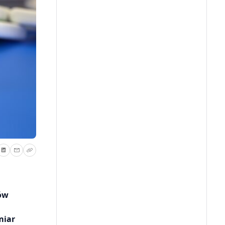
sów
miar