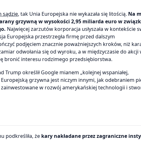
 sądzie
, tak Unia Europejska nie wykazała się litością.
Na m
karany grzywną w wysokości 2,95 miliarda euro
w związ
go.
Najwięcej zarzutów korporacja usłyszała w kontekście s
isja Europejska przestrzegła firmę przed dalszym
kończyć podjęciem znacznie poważniejszych kroków, niż kar
 zamiar odwołania się od wyroku, a w międzyczasie do akcji
ę bronić interesu rodzimego przedsiębiorstwa.
d Trump określił Google mianem „kolejnej wspaniałej,
ę Europejską grzywna jest niczym innymi, jak odebraniem pi
 zainwestowane w rozwój amerykańskiej technologii i stwo
u podkreśliła, że
kary nakładane przez zagraniczne insty