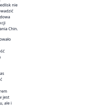
edlisk nie
owadzić
budowa
cji
ania Chin.
zowało
ość
m
zas
ać
orem
 jest
, ale i