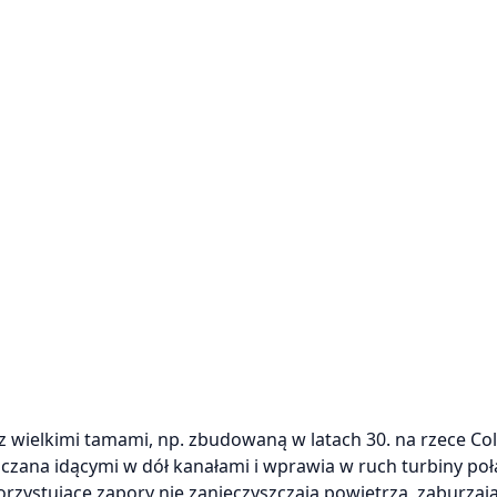
z wielkimi tamami, np. zbudowaną w latach 30. na rzece Co
czana idącymi w dół kanałami i wprawia w ruch turbiny poł
rzystujące zapory nie zanieczyszczają powietrza, zaburzaj