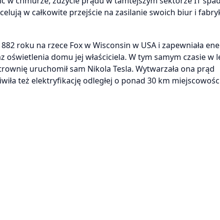
 w chmurze, zużycie prądu w tamtejszym sektorze IT spad
elują w całkowite przejście na zasilanie swoich biur i fabry
1882 roku na rzece Fox w Wisconsin w USA i zapewniała ene
raz oświetlenia domu jej właściciela. W tym samym czasie w 
trownię uruchomił sam Nikola Tesla. Wytwarzała ona prąd
ła też elektryfikację odległej o ponad 30 km miejscowości