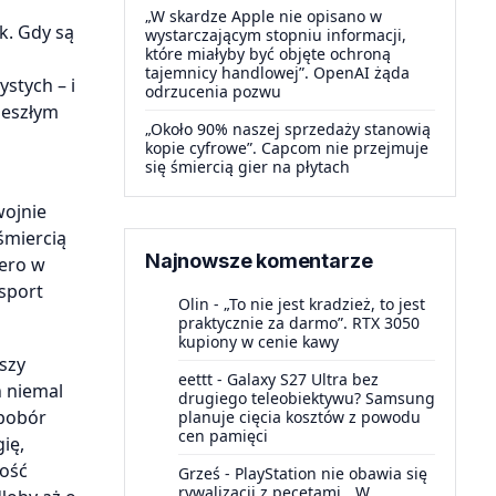
„W skardze Apple nie opisano w
k. Gdy są
wystarczającym stopniu informacji,
które miałyby być objęte ochroną
tajemnicy handlowej”. OpenAI żąda
stych – i
odrzucenia pozwu
zeszłym
„Około 90% naszej sprzedaży stanowią
kopie cyfrowe”. Capcom nie przejmuje
się śmiercią gier na płytach
wojnie
śmiercią
Najnowsze komentarze
iero w
ksport
Olin
-
„To nie jest kradzież, to jest
praktycznie za darmo”. RTX 3050
kupiony w cenie kawy
szy
eettt
-
Galaxy S27 Ultra bez
h niemal
drugiego teleobiektywu? Samsung
 pobór
planuje cięcia kosztów z powodu
cen pamięci
ię,
łość
Grześ
-
PlayStation nie obawia się
rywalizacji z pecetami. „W