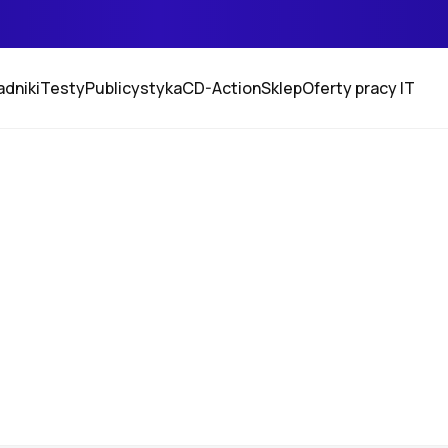
adniki
Testy
Publicystyka
CD-Action
Sklep
Oferty pracy IT