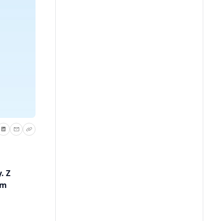
. Z
ym