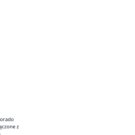
lorado
ączone z
ą