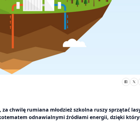
a chwilę rumiana młodzież szkolna ruszy sprzątać lasy
kotematem odnawialnymi źródłami energii, dzięki któr