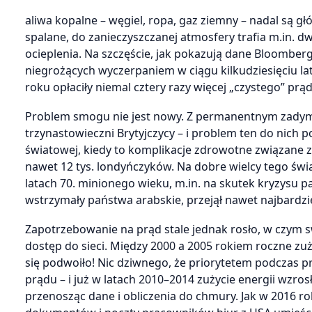
aliwa kopalne – węgiel, ropa, gaz ziemny – nadal są 
spalane, do zanieczyszczanej atmosfery trafia m.in. d
ocieplenia. Na szczęście, jak pokazują dane Bloomber
niegrożących wyczerpaniem w ciągu kilkudziesięciu lat 
roku opłaciły niemal cztery razy więcej „czystego” prą
Problem smogu nie jest nowy. Z permanentnym zady
trzynastowieczni Brytyjczycy – i problem ten do nich p
światowej, kiedy to komplikacje zdrowotne związane 
nawet 12 tys. londyńczyków. Na dobre wielcy tego świa
latach 70. minionego wieku, m.in. na skutek kryzysu p
wstrzymały państwa arabskie, przejął nawet najbardzie
Zapotrzebowanie na prąd stale jednak rosło, w czym sw
dostęp do sieci. Między 2000 a 2005 rokiem roczne zuż
się podwoiło! Nic dziwnego, że priorytetem podczas 
prądu – i już w latach 2010–2014 zużycie energii wzros
przenosząc dane i obliczenia do chmury. Jak w 2016 ro