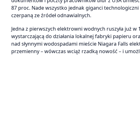
dokumentów i poczty pracowników biur z USA umieścić
87 proc. Nade wszystko jednak giganci technologiczni c
czerpaną ze źródeł odnawialnych.
Jedna z pierwszych elektrowni wodnych ruszyła już w 
wystarczającą do działania lokalnej fabryki papieru o
nad słynnymi wodospadami mieście Niagara Falls elek
przemienny – wówczas wciąż rzadką nowość – i umożliwi