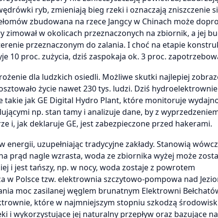
rówki ryb, zmieniają bieg rzeki i oznaczają zniszczenie si
Przełomów zbudowana na rzece Jangcy w Chinach może dopr
ry zimował w okolicach przeznaczonych na zbiornik, a jej 
 terenie przeznaczonym do zalania. I choć na etapie konstruk
je 10 proc. zużycia, dziś zaspokaja ok. 3 proc. zapotrzebow
ożenie dla ludzkich osiedli. Możliwe skutki najlepiej zobra
osztowało życie nawet 230 tys. ludzi. Dziś hydroelektrownie
takie jak GE Digital Hydro Plant, które monitoruje wydajn
olującymi np. stan tamy i analizuje dane, by z wyprzedzenie
e i, jak deklaruje GE, jest zabezpieczone przed hakerami.
 energii, uzupełniając tradycyjne zakłady. Stanowią wówc
a prąd nagle wzrasta, woda ze zbiornika wyżej może zost
j i jest tańszy, np. w nocy, woda zostaje z powrotem
a w Polsce tzw. elektrownia szczytowo-pompowa nad Jezi
ia moc zasilanej węglem brunatnym Elektrowni Bełchatów
ktrownie, które w najmniejszym stopniu szkodzą środowisku
 i wykorzystujące jej naturalny przepływ oraz bazujące na