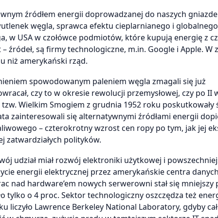
głównym źródłem energii doprowadzanej do naszych gniazde
wutlenek węgla, sprawca efektu cieplarnianego i globalnego
ga, w USA w czołówce podmiotów, które kupują energię z czy
– źródeł, są firmy technologiczne, m.in. Google i Apple. W 
du niż amerykański rząd.
mieniem spowodowanym paleniem węgla zmagali się już
owracał, czy to w okresie rewolucji przemysłowej, czy po II 
z tzw. Wielkim Smogiem z grudnia 1952 roku poskutkowały 
ta zainteresowali się alternatywnymi źródłami energii dop
aliwowego – czterokrotny wzrost cen ropy po tym, jak jej e
j zatwardziałych polityków.
ój udział miał rozwój elektroniki użytkowej i powszechniej
ycie energii elektrycznej przez amerykańskie centra danyc
prac nad hardware’em nowych serwerowni stał się mniejszy
ło tylko o 4 proc. Sektor technologiczny oszczędza też energ
ku liczyło Lawrence Berkeley National Laboratory, gdyby ca