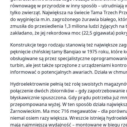
równowagę w przyrodzie w inny sposób – utrudniają węd
tylko zwierząt. Największa na świecie Tama Trzech 
do wyginięcia m.in. zagrożonego żurawia białego, któ
zmusiła do przesiedlenia 1,3 miliona ludzi żyjących na
zakładano, że jej rekordowa moc (22,5 gigawata) pokry
Konstrukcje tego rodzaju stanowią też największe zagr
pęknięcie chińskiej tamy Banqiao w 1975 roku, które k
obsługiwane są przez specjalistyczne oprogramowanie 
turbin, ale jest także sprzężone z urządzeniami kontr
informować o potencjalnych awariach. Działa w chmurz
Hydroelektrownie pełnią też rolę swoistych magazynów
połączenie dwóch zbiorników – gdy zapotrzebowanie n
błyskawicznie spuszczona. Gdy prądu potrzeba już mnie
przepompowana wyżej. W ten sposób działa największ
Żarnowieckim. Ma moc 716 megawatów – dla porównan
niemal osiem razy większa. Wreszcie istnieją hydroele
mają najmniejszą wydajność – montowane w biegu rzeki