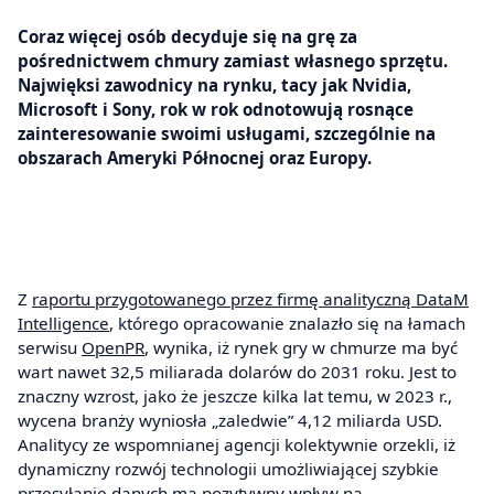
Coraz więcej osób decyduje się na grę za
pośrednictwem chmury zamiast własnego sprzętu.
Najwięksi zawodnicy na rynku, tacy jak Nvidia,
Microsoft i Sony, rok w rok odnotowują rosnące
zainteresowanie swoimi usługami, szczególnie na
obszarach Ameryki Północnej oraz Europy.
Z
raportu przygotowanego przez firmę analityczną DataM
Intelligence
, którego opracowanie znalazło się na łamach
serwisu
OpenPR
, wynika, iż rynek gry w chmurze ma być
wart nawet 32,5 miliarada dolarów do 2031 roku. Jest to
znaczny wzrost, jako że jeszcze kilka lat temu, w 2023 r.,
wycena branży wyniosła „zaledwie” 4,12 miliarda USD.
Analitycy ze wspomnianej agencji kolektywnie orzekli, iż
dynamiczny rozwój technologii umożliwiającej szybkie
przesyłanie danych ma pozytywny wpływ na