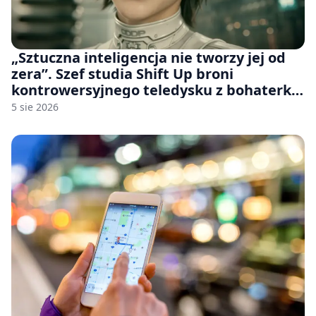
„Sztuczna inteligencja nie tworzy jej od
zera”. Szef studia Shift Up broni
kontrowersyjnego teledysku z bohaterką
Stellar Blade: Blood Rain
5 sie 2026