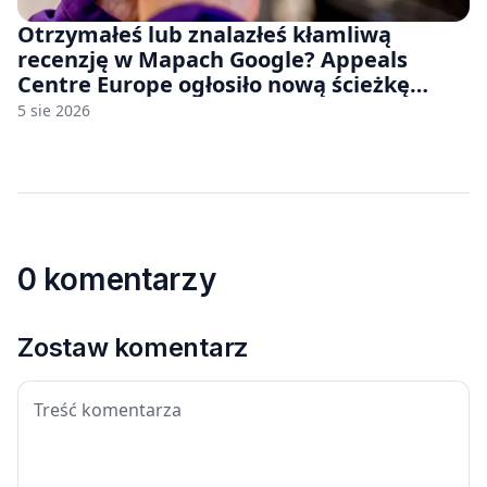
Otrzymałeś lub znalazłeś kłamliwą
recenzję w Mapach Google? Appeals
Centre Europe ogłosiło nową ścieżkę
odwoławczą dla firm i konsumentów
5 sie 2026
0 komentarzy
Zostaw komentarz