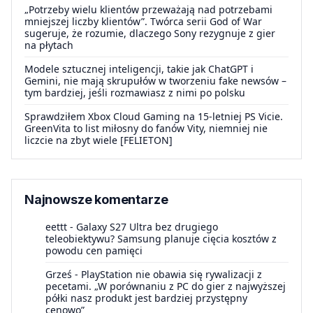
„Potrzeby wielu klientów przeważają nad potrzebami
mniejszej liczby klientów”. Twórca serii God of War
sugeruje, że rozumie, dlaczego Sony rezygnuje z gier
na płytach
Modele sztucznej inteligencji, takie jak ChatGPT i
Gemini, nie mają skrupułów w tworzeniu fake newsów –
tym bardziej, jeśli rozmawiasz z nimi po polsku
Sprawdziłem Xbox Cloud Gaming na 15-letniej PS Vicie.
GreenVita to list miłosny do fanów Vity, niemniej nie
liczcie na zbyt wiele [FELIETON]
Najnowsze komentarze
eettt
-
Galaxy S27 Ultra bez drugiego
teleobiektywu? Samsung planuje cięcia kosztów z
powodu cen pamięci
Grześ
-
PlayStation nie obawia się rywalizacji z
pecetami. „W porównaniu z PC do gier z najwyższej
półki nasz produkt jest bardziej przystępny
cenowo”