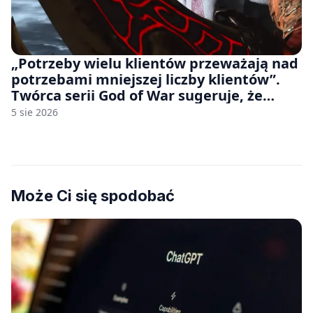
„Potrzeby wielu klientów przeważają nad
potrzebami mniejszej liczby klientów”.
Twórca serii God of War sugeruje, że
rozumie, dlaczego Sony rezygnuje z gier
5 sie 2026
na płytach
Może Ci się spodobać