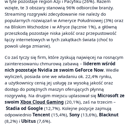
w tyle pozostaje region Azji i Pacyfiku (26%). Razem
wzięte, te 3 obszary stanowią 96% odbiorców branży.
Streaming rozgrywki zdecydowanie nie należy do
popularnych rozwiązań w Ameryce Południowej (3%) oraz
na Bliskim Wschodzie i w Afryce (łącznie 1%), a główną
przeszkodą pozostaje niska jakość oraz przepustowość
łączy internetowych w tych zakątkach świata (choć to
powoli ulega zmianie).
Co zaś tyczy się firm, które zyskują najwięcej na rosnącym
zainteresowaniu chmurową zabawą –
liderem wśród
nich pozostaje Nvidia ze swoim GeForce Now
. Wedle
wyliczeń, posiada one we władaniu ok. 22,4% rynku,
a użytkownicy cenią jej usługę za wysoką jakość oraz
dostęp do potężnych maszyn oferujących płynną
rozgrywkę. Na drugim miejscu uplasował się
Microsoft ze
swoim
Xbox Cloud Gaming
(20,1%), zaś na trzecim –
Stadia od Google
(12,7%). Kolejne pozycje zajmują
odpowiednio
Tencent
(15,4%),
Sony
(13,6%),
Blacknut
(8,2%) i
Ubitus
(7,6%).