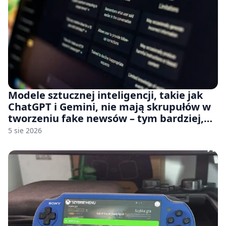
Modele sztucznej inteligencji, takie jak
ChatGPT i Gemini, nie mają skrupułów w
tworzeniu fake newsów – tym bardziej,
jeśli rozmawiasz z nimi po polsku
5 sie 2026