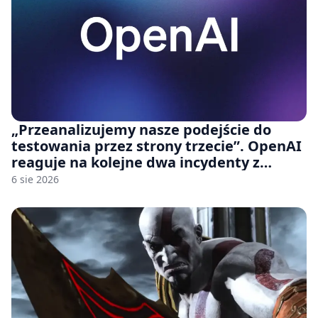
„Przeanalizujemy nasze podejście do
testowania przez strony trzecie”. OpenAI
reaguje na kolejne dwa incydenty z
udziałem autorskich modeli
6 sie 2026