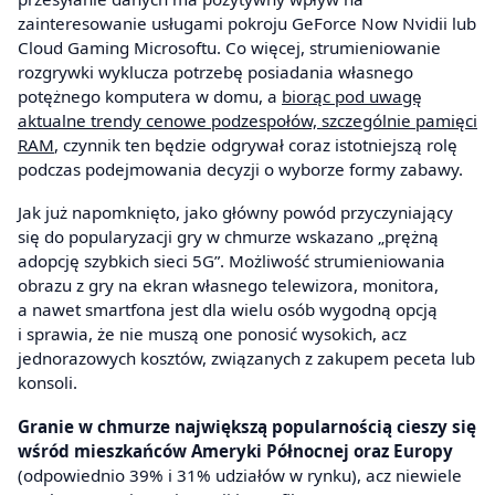
zainteresowanie usługami pokroju GeForce Now Nvidii lub
Cloud Gaming Microsoftu. Co więcej, strumieniowanie
rozgrywki wyklucza potrzebę posiadania własnego
potężnego komputera w domu, a
biorąc pod uwagę
aktualne trendy cenowe podzespołów, szczególnie pamięci
RAM
, czynnik ten będzie odgrywał coraz istotniejszą rolę
podczas podejmowania decyzji o wyborze formy zabawy.
Jak już napomknięto, jako główny powód przyczyniający
się do popularyzacji gry w chmurze wskazano „prężną
adopcję szybkich sieci 5G”. Możliwość strumieniowania
obrazu z gry na ekran własnego telewizora, monitora,
a nawet smartfona jest dla wielu osób wygodną opcją
i sprawia, że nie muszą one ponosić wysokich, acz
jednorazowych kosztów, związanych z zakupem peceta lub
konsoli.
Granie w chmurze największą popularnością cieszy się
wśród mieszkańców Ameryki Północnej oraz Europy
(odpowiednio 39% i 31% udziałów w rynku), acz niewiele