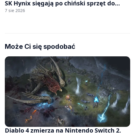
SK Hynix sięgają po chiński sprzęt do
fabryk chipów
7 sie 2026
Może Ci się spodobać
Diablo 4 zmierza na Nintendo Switch 2.