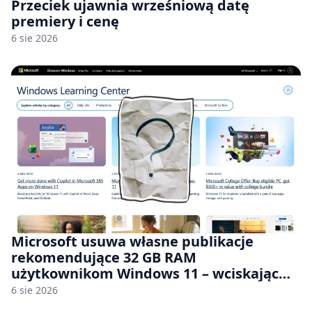
Przeciek ujawnia wrześniową datę
premiery i cenę
6 sie 2026
Microsoft usuwa własne publikacje
rekomendujące 32 GB RAM
użytkownikom Windows 11 – wciskając
nam przy tym komputery z 8 GB RAM po
6 sie 2026
zawyżonych cenach