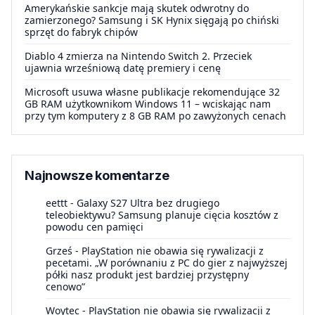
Amerykańskie sankcje mają skutek odwrotny do
zamierzonego? Samsung i SK Hynix sięgają po chiński
sprzęt do fabryk chipów
Diablo 4 zmierza na Nintendo Switch 2. Przeciek
ujawnia wrześniową datę premiery i cenę
Microsoft usuwa własne publikacje rekomendujące 32
GB RAM użytkownikom Windows 11 – wciskając nam
przy tym komputery z 8 GB RAM po zawyżonych cenach
Najnowsze komentarze
eettt
-
Galaxy S27 Ultra bez drugiego
teleobiektywu? Samsung planuje cięcia kosztów z
powodu cen pamięci
Grześ
-
PlayStation nie obawia się rywalizacji z
pecetami. „W porównaniu z PC do gier z najwyższej
półki nasz produkt jest bardziej przystępny
cenowo”
Woytec
-
PlayStation nie obawia się rywalizacji z