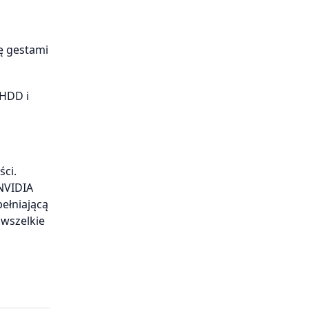
ę gestami
 HDD i
ci.
 NVIDIA
ełniającą
 wszelkie