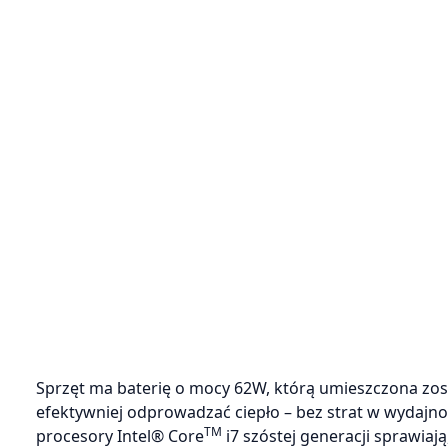
Sprzęt ma baterię o mocy 62W, którą umieszczona zost
efektywniej odprowadzać ciepło – bez strat w wydajn
TM
procesory Intel® Core
i7 szóstej generacji sprawi