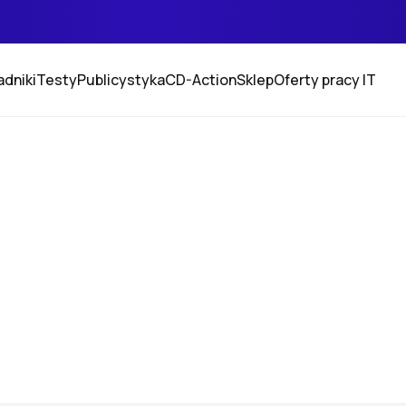
adniki
Testy
Publicystyka
CD-Action
Sklep
Oferty pracy IT