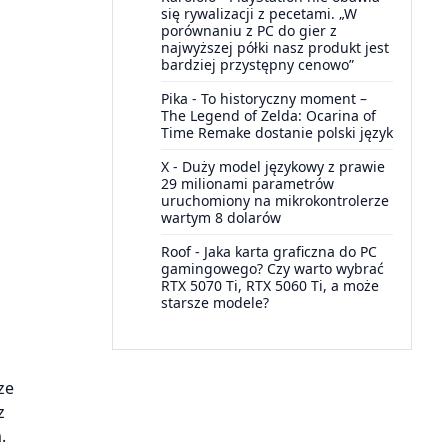
się rywalizacji z pecetami. „W
porównaniu z PC do gier z
najwyższej półki nasz produkt jest
bardziej przystępny cenowo”
Pika
-
To historyczny moment –
The Legend of Zelda: Ocarina of
Time Remake dostanie polski język
X
-
Duży model językowy z prawie
29 milionami parametrów
uruchomiony na mikrokontrolerze
wartym 8 dolarów
Roof
-
Jaka karta graficzna do PC
gamingowego? Czy warto wybrać
RTX 5070 Ti, RTX 5060 Ti, a może
starsze modele?
ze
z
.