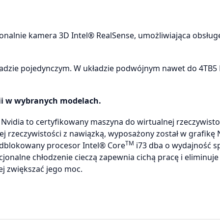
nalnie kamera 3D Intel® RealSense, umożliwiająca obsług
ładzie pojedynczym. W układzie podwójnym nawet do 4TB5
rii w wybranych modelach.
idia to certyfikowany maszyna do wirtualnej rzeczywistoś
j rzeczywistości z nawiązką, wyposażony został w grafikę
TM
Odblokowany procesor Intel® Core
i73 dba o wydajność sp
onalne chłodzenie cieczą zapewnia cichą pracę i eliminuje
j zwiększać jego moc.