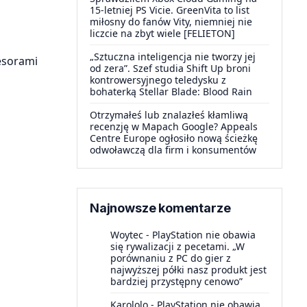
15-letniej PS Vicie. GreenVita to list
miłosny do fanów Vity, niemniej nie
liczcie na zbyt wiele [FELIETON]
„Sztuczna inteligencja nie tworzy jej
esorami
od zera”. Szef studia Shift Up broni
kontrowersyjnego teledysku z
bohaterką Stellar Blade: Blood Rain
Otrzymałeś lub znalazłeś kłamliwą
recenzję w Mapach Google? Appeals
Centre Europe ogłosiło nową ścieżkę
odwoławczą dla firm i konsumentów
Najnowsze komentarze
Woytec
-
PlayStation nie obawia
się rywalizacji z pecetami. „W
porównaniu z PC do gier z
najwyższej półki nasz produkt jest
bardziej przystępny cenowo”
Karololo
-
PlayStation nie obawia