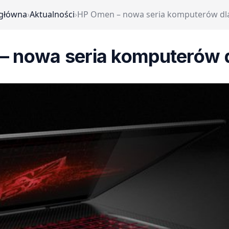
 główna
›
Aktualności
›
HP Omen – nowa seria komputerów dla
– nowa seria komputerów d