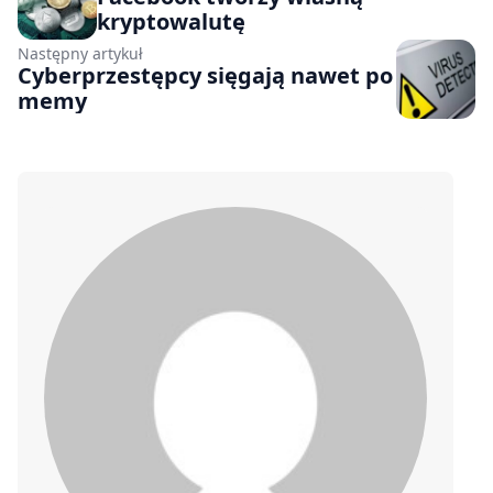
kryptowalutę
Następny artykuł
Cyberprzestępcy sięgają nawet po
memy