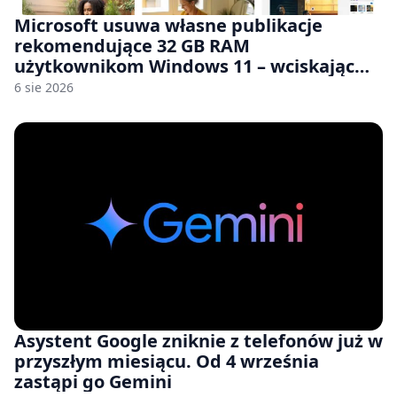
Microsoft usuwa własne publikacje
rekomendujące 32 GB RAM
użytkownikom Windows 11 – wciskając
nam przy tym komputery z 8 GB RAM po
6 sie 2026
zawyżonych cenach
Asystent Google zniknie z telefonów już w
przyszłym miesiącu. Od 4 września
zastąpi go Gemini