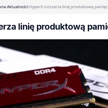
wna
›
Aktualności
›
HyperX rozszerza linię produktową pamięc
rza linię produktową pam