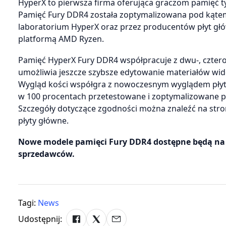
HyperX to pierwsza firma oferująca graczom pamięć ty
Pamięć Fury DDR4 została zoptymalizowana pod kątem
laboratorium HyperX oraz przez producentów płyt gł
platformą AMD Ryzen.
Pamięć HyperX Fury DDR4 współpracuje z dwu-, cztero-,
umożliwia jeszcze szybsze edytowanie materiałów wi
Wygląd kości współgra z nowoczesnym wyglądem płyt g
w 100 procentach przetestowane i zoptymalizowane p
Szczegóły dotyczące zgodności można znaleźć na stro
płyty główne.
Nowe modele pamięci Fury DDR4 dostępne będą na 
sprzedawców.
Tagi:
News
Udostępnij: