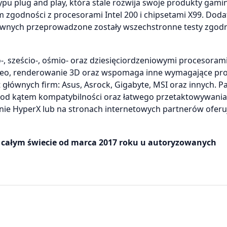
pu plug and play, która stale rozwija swoje produkty gam
 zgodności z procesorami Intel 200 i chipsetami X99. Dod
ównych przeprowadzone zostały wszechstronne testy zgodn
 sześcio-, ośmio- oraz dziesięciordzeniowymi procesorami 
deo, renderowanie 3D oraz wspomaga inne wymagające pro
łównych firm: Asus, Asrock, Gigabyte, MSI oraz innych. Pa
od kątem kompatybilności oraz łatwego przetaktowywania
nie HyperX lub na stronach internetowych partnerów oferu
całym świecie od marca 2017 roku u autoryzowanych