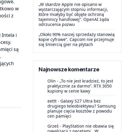
ingowe.
„W skardze Apple nie opisano w
atkowo w
wystarczającym stopniu informacji,
które miałyby być objęte ochroną
ości z
tajemnicy handlowej”. OpenAI żąda
odrzucenia pozwu
„Około 90% naszej sprzedaży stanowią
Intela i
kopie cyfrowe”. Capcom nie przejmuje
cesy.
się śmiercią gier na płytach
mięci są
.
jących
Najnowsze komentarze
Olin
-
„To nie jest kradzież, to jest
praktycznie za darmo”. RTX 3050
kupiony w cenie kawy
eettt
-
Galaxy S27 Ultra bez
drugiego teleobiektywu? Samsung
planuje cięcia kosztów z powodu
cen pamięci
Grześ
-
PlayStation nie obawia się
rywalizacji z pecetami. „W