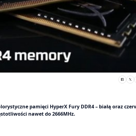
lorystyczne pamięci HyperX Fury DDR4 – białą oraz cze
stotliwości nawet do 2666MHz.