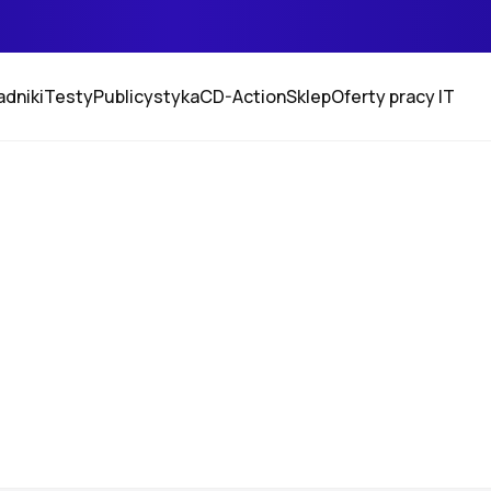
adniki
Testy
Publicystyka
CD-Action
Sklep
Oferty pracy IT