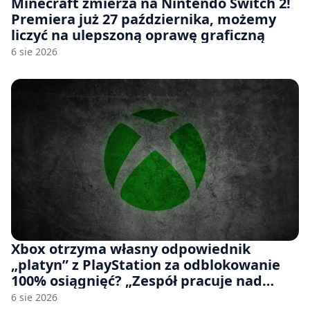
Minecraft zmierza na Nintendo Switch 2!
Premiera już 27 października, możemy
liczyć na ulepszoną oprawę graficzną
6 sie 2026
Xbox otrzyma własny odpowiednik
„platyn” z PlayStation za odblokowanie
100% osiągnięć? „Zespół pracuje nad
czymś, co ma się pojawić jeszcze w tym
6 sie 2026