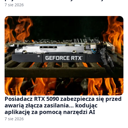
komercyjnego
7 sie 2026
Posiadacz RTX 5090 zabezpiecza się przed
awarią złącza zasilania… kodując
aplikację za pomocą narzędzi AI
7 sie 2026