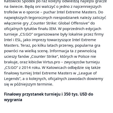
Katowicki Spodek po raz kolejny odwiedzą najlepsi gracze
na świecie. Będą oni walczyć o jedno z najcenniejszych
trofeów w e-sporcie – puchar Intel Extreme Masters. Do
największych tegorocznych niespodzianek należy zaliczyć
włączenie gry „Counter Strike: Global Offensive” do
oficjalnych tytułów finału IEM. W poprzednich edycjach
turnieje „CS:GO” organizowane były lokalnie przez firmy
Intel i ESL, jako imprezy towarzyszące Intel Extreme
Masters. Teraz, po kilku latach przerwy, popularna gra
powróci na wielką scenę. Informacja ta z pewnością
ucieszy fanów „Counter Strike”, których w Polsce nie
brakuje, oraz kibiców Virtus.pro – zwycięzców turnieju
„CS:GO” z 2014 roku. W Katowicach odbędzie się także
finałowy turniej Intel Extreme Masters w „League of
Legends”, a o kolejnych, oficjalnych zawodach dowiemy
się w późniejszym terminie.
Finałowy przystanek turnieju i 350 tys. USD do
wygrania