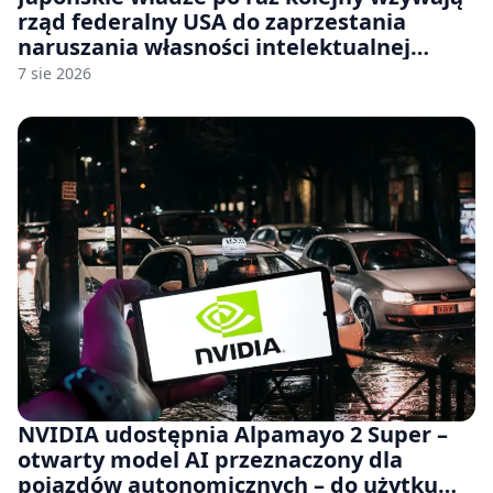
rząd federalny USA do zaprzestania
naruszania własności intelektualnej
japońskich gier i anime
7 sie 2026
NVIDIA udostępnia Alpamayo 2 Super –
otwarty model AI przeznaczony dla
pojazdów autonomicznych – do użytku