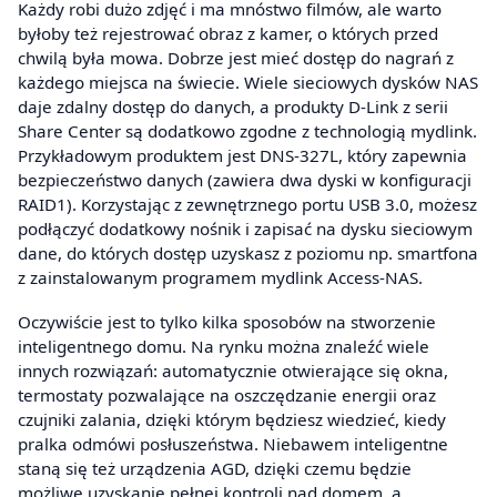
Każdy robi dużo zdjęć i ma mnóstwo filmów, ale warto
byłoby też rejestrować obraz z kamer, o których przed
chwilą była mowa. Dobrze jest mieć dostęp do nagrań z
każdego miejsca na świecie. Wiele sieciowych dysków NAS
daje zdalny dostęp do danych, a produkty D-Link z serii
Share Center są dodatkowo zgodne z technologią mydlink.
Przykładowym produktem jest DNS-327L, który zapewnia
bezpieczeństwo danych (zawiera dwa dyski w konfiguracji
RAID1). Korzystając z zewnętrznego portu USB 3.0, możesz
podłączyć dodatkowy nośnik i zapisać na dysku sieciowym
dane, do których dostęp uzyskasz z poziomu np. smartfona
z zainstalowanym programem mydlink Access-NAS.
Oczywiście jest to tylko kilka sposobów na stworzenie
inteligentnego domu. Na rynku można znaleźć wiele
innych rozwiązań: automatycznie otwierające się okna,
termostaty pozwalające na oszczędzanie energii oraz
czujniki zalania, dzięki którym będziesz wiedzieć, kiedy
pralka odmówi posłuszeństwa. Niebawem inteligentne
staną się też urządzenia AGD, dzięki czemu będzie
możliwe uzyskanie pełnej kontroli nad domem, a