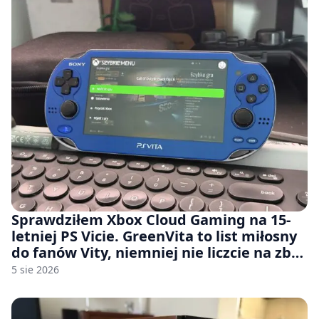
Sprawdziłem Xbox Cloud Gaming na 15-
letniej PS Vicie. GreenVita to list miłosny
do fanów Vity, niemniej nie liczcie na zbyt
wiele [FELIETON]
5 sie 2026