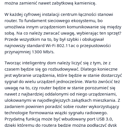
można zamienić nawet zabytkową kamienicę.
W każdej cyfrowej instalacji centrum łączności stanowi
router. To fundament sieciowego ekosystemu, bo
umożliwia innym urządzeniom komunikowanie się między
sobą. Na co należy zwracać uwagę, wybierając ten sprzęt?
Przede wszystkim na to, by był szybki i obsługiwał
najnowszy standard Wi-Fi 802.11ac o przepustowości
przynajmniej 1300 Mb/s.
Tworząc inteligentny dom należy liczyć się z tym, że z
czasem będzie się go rozbudowywać. Dlatego konieczne
jest wybranie urządzenia, które będzie w stanie dostarczyć
sygnał do wielu urządzeń jednocześnie. Warto zwrócić też
uwagę na to, czy router będzie w stanie porozumieć się
nawet z najbardziej oddalonymi od niego urządzeniami,
ulokowanymi w najodleglejszych zakątkach mieszkania. Z
zadaniem powinien poradzić sobie router wykorzystujący
technologie formowania wiązki sygnału radiowego.
Przydatną funkcją może być wbudowany port USB 3.0,
dzięki któremu do routera będzie można podłączyć dysk