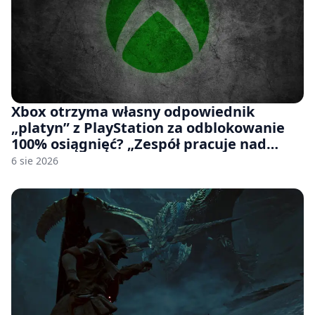
Xbox otrzyma własny odpowiednik
„platyn” z PlayStation za odblokowanie
100% osiągnięć? „Zespół pracuje nad
czymś, co ma się pojawić jeszcze w tym
6 sie 2026
roku”