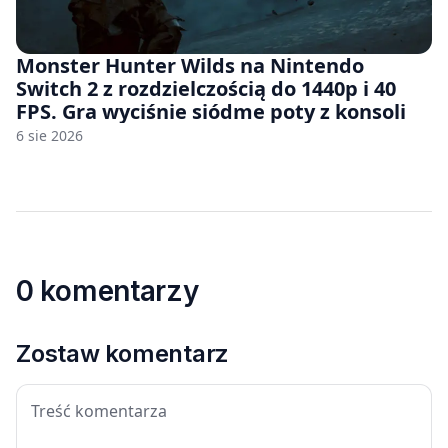
Monster Hunter Wilds na Nintendo
Switch 2 z rozdzielczością do 1440p i 40
FPS. Gra wyciśnie siódme poty z konsoli
6 sie 2026
0 komentarzy
Zostaw komentarz