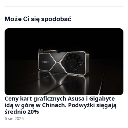
Może Ci się spodobać
Ceny kart graficznych Asusa i Gigabyte
idą w górę w Chinach. Podwyżki sięgają
średnio 20%
6 sie 2026