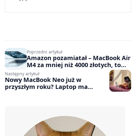
Poprzedni artykuł
Amazon pozamiatał – MacBook Air
M4 za mniej niż 4000 złotych, to
genialna okazja
Następny artykuł
Nowy MacBook Neo już w
przyszłym roku? Laptop ma
otrzymać potężniejszy procesor i
więcej pamięci RAM