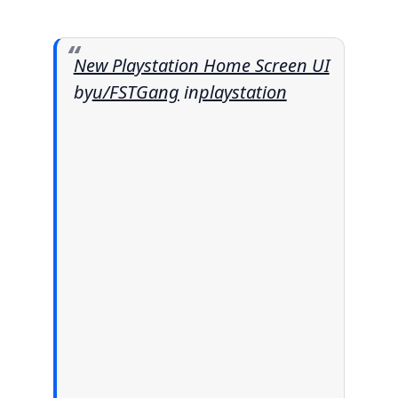
New Playstation Home Screen UI
by
u/FSTGang
in
playstation