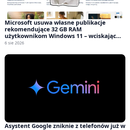
Microsoft usuwa własne publikacje
rekomendujące 32 GB RAM
użytkownikom Windows 11 – wciskając
nam przy tym komputery z 8 GB RAM po
6 sie 2026
zawyżonych cenach
Asystent Google zniknie z telefonów już w