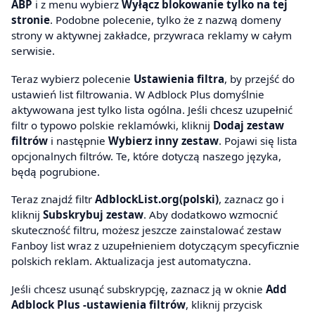
ABP
i z menu wybierz
Wyłącz blokowanie tylko na tej
stronie
. Podobne polecenie, tylko że z nazwą domeny
strony w aktywnej zakładce, przywraca reklamy w całym
serwisie.
Teraz wybierz polecenie
Ustawienia filtra
, by przejść do
ustawień list filtrowania. W Adblock Plus domyślnie
aktywowana jest tylko lista ogólna. Jeśli chcesz uzupełnić
filtr o typowo polskie reklamówki, kliknij
Dodaj zestaw
filtrów
i następnie
Wybierz inny zestaw
. Pojawi się lista
opcjonalnych filtrów. Te, które dotyczą naszego języka,
będą pogrubione.
Teraz znajdź filtr
AdblockList.org(polski)
, zaznacz go i
kliknij
Subskrybuj zestaw
. Aby dodatkowo wzmocnić
skuteczność filtru, możesz jeszcze zainstalować zestaw
Fanboy list wraz z uzupełnieniem dotyczącym specyficznie
polskich reklam. Aktualizacja jest automatyczna.
Jeśli chcesz usunąć subskrypcję, zaznacz ją w oknie
Add
Adblock Plus -ustawienia filtrów
, kliknij przycisk