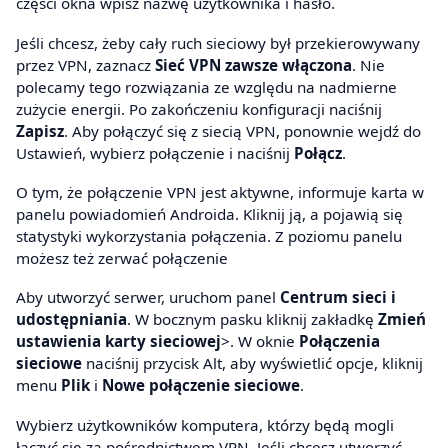
części okna wpisz nazwę użytkownika i hasło.
Jeśli chcesz, żeby cały ruch sieciowy był przekierowywany
przez VPN, zaznacz
Sieć VPN zawsze włączona
. Nie
polecamy tego rozwiązania ze względu na nadmierne
zużycie energii. Po zakończeniu konfiguracji naciśnij
Zapisz
. Aby połączyć się z siecią VPN, ponownie wejdź do
Ustawień, wybierz połączenie i naciśnij
Połącz
.
O tym, że połączenie VPN jest aktywne, informuje karta w
panelu powiadomień Androida. Kliknij ją, a pojawią się
statystyki wykorzystania połączenia. Z poziomu panelu
możesz też zerwać połączenie
Aby utworzyć serwer, uruchom panel
Centrum sieci i
udostępniania
. W bocznym pasku kliknij zakładkę
Zmień
ustawienia karty sieciowej
>. W oknie
Połączenia
sieciowe
naciśnij przycisk Alt, aby wyświetlić opcje, kliknij
menu
Plik
i
Nowe połączenie sieciowe
.
Wybierz użytkowników komputera, którzy będą mogli
łączyć się za pośrednictwem VPN. Jeśli chcesz utworzyć