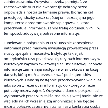
zainteresowaniu. Oczywiście trzeba pamiętać, że
zastosowanie VPN nie gwarantuje ochrony przed
odpowiedzialnością za łamanie prawa. Biorąc na cel
przestępcę, służby coraz częściej umieszczają na jego
komputerze oprogramowanie szpiegowskie, które
przechwytuje informacje, zanim trafią do tunelu VPN, i w
ten sposób zdobywają potrzebne informacje.
Tunelowanie połączenia VPN skutecznie zabezpiecza
natomiast przed masową inwigilacją prowadzoną przez
służby specjalne mocarstw. Instytucje takie jak
amerykańska NSA przechwytują cały ruch internetowy w
kluczowych węzłach światowej sieci szkieletowej. Zdobyte
informacje zamieniają następnie w zindeksowaną bazę
danych, którą można przeszukiwać pod kątem słów
kluczowych. Dane są następnie przechowywane wiele lat
jako swoisty rezerwuar informacji, do którego w razie
potrzeby można zajrzeć. Oczywiście dane o połączeniach
wykonanych przez VPN także znajdą się w tej bazie, ale ze
względu na ich wcześniejszą anonimizację nie będzie
można połączyć zapisanych transmisji z konkretną osobą.