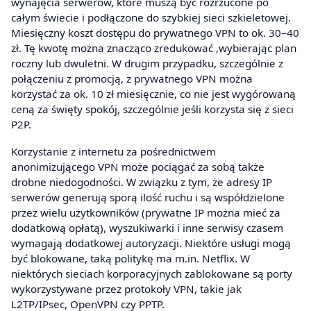
wynajęcia serwerów, które muszą być rozrzucone po
całym świecie i podłączone do szybkiej sieci szkieletowej.
Miesięczny koszt dostępu do prywatnego VPN to ok. 30–40
zł. Tę kwotę można znacząco zredukować ,wybierając plan
roczny lub dwuletni. W drugim przypadku, szczególnie z
połączeniu z promocją, z prywatnego VPN można
korzystać za ok. 10 zł miesięcznie, co nie jest wygórowaną
ceną za święty spokój, szczególnie jeśli korzysta się z sieci
P2P.
Korzystanie z internetu za pośrednictwem
anonimizującego VPN może pociągać za sobą także
drobne niedogodności. W związku z tym, że adresy IP
serwerów generują sporą ilość ruchu i są współdzielone
przez wielu użytkowników (prywatne IP można mieć za
dodatkową opłatą), wyszukiwarki i inne serwisy czasem
wymagają dodatkowej autoryzacji. Niektóre usługi mogą
być blokowane, taką politykę ma m.in. Netflix. W
niektórych sieciach korporacyjnych zablokowane są porty
wykorzystywane przez protokoły VPN, takie jak
L2TP/IPsec, OpenVPN czy PPTP.