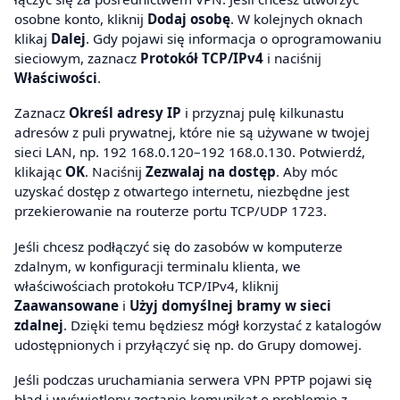
osobne konto, kliknij
Dodaj osobę
. W kolejnych oknach
klikaj
Dalej
. Gdy pojawi się informacja o oprogramowaniu
sieciowym, zaznacz
Protokół TCP/IPv4
i naciśnij
Właściwości
.
Zaznacz
Określ adresy IP
i przyznaj pulę kilkunastu
adresów z puli prywatnej, które nie są używane w twojej
sieci LAN, np. 192 168.0.120–192 168.0.130. Potwierdź,
klikając
OK
. Naciśnij
Zezwalaj na dostęp
. Aby móc
uzyskać dostęp z otwartego internetu, niezbędne jest
przekierowanie na routerze portu TCP/UDP 1723.
Jeśli chcesz podłączyć się do zasobów w komputerze
zdalnym, w konfiguracji terminalu klienta, we
właściwościach protokołu TCP/IPv4, kliknij
Zaawansowane
i
Użyj domyślnej bramy w sieci
zdalnej
. Dzięki temu będziesz mógł korzystać z katalogów
udostępnionych i przyłączyć się np. do Grupy domowej.
Jeśli podczas uruchamiania serwera VPN PPTP pojawi się
błąd i wyświetlony zostanie komunikat o problemie z