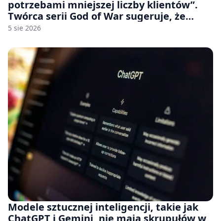
potrzebami mniejszej liczby klientów”.
Twórca serii God of War sugeruje, że
rozumie, dlaczego Sony rezygnuje z gier
5 sie 2026
na płytach
Modele sztucznej inteligencji, takie jak
ChatGPT i Gemini, nie mają skrupułów w