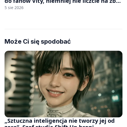
do fanów Vity, niemniej nie liczcie na zbyt
wiele [FELIETON]
5 sie 2026
Może Ci się spodobać
„Sztuczna inteligencja nie tworzy jej od