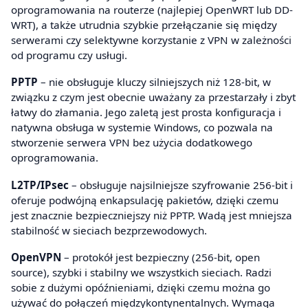
oprogramowania na routerze (najlepiej OpenWRT lub DD-
WRT), a także utrudnia szybkie przełączanie się między
serwerami czy selektywne korzystanie z VPN w zależności
od programu czy usługi.
PPTP
– nie obsługuje kluczy silniejszych niż 128-bit, w
związku z czym jest obecnie uważany za przestarzały i zbyt
łatwy do złamania. Jego zaletą jest prosta konfiguracja i
natywna obsługa w systemie Windows, co pozwala na
stworzenie serwera VPN bez użycia dodatkowego
oprogramowania.
L2TP/IPsec
– obsługuje najsilniejsze szyfrowanie 256-bit i
oferuje podwójną enkapsulację pakietów, dzięki czemu
jest znacznie bezpieczniejszy niż PPTP. Wadą jest mniejsza
stabilność w sieciach bezprzewodowych.
OpenVPN
– protokół jest bezpieczny (256-bit, open
source), szybki i stabilny we wszystkich sieciach. Radzi
sobie z dużymi opóźnieniami, dzięki czemu można go
używać do połączeń międzykontynentalnych. Wymaga