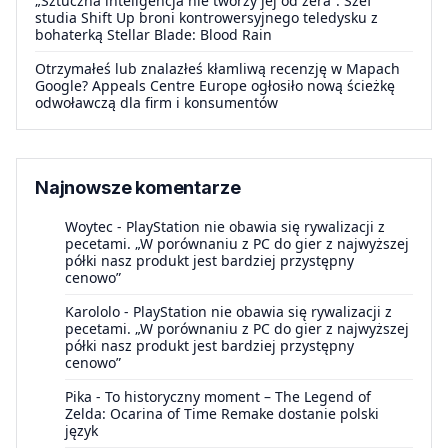
„Sztuczna inteligencja nie tworzy jej od zera”. Szef
studia Shift Up broni kontrowersyjnego teledysku z
bohaterką Stellar Blade: Blood Rain
Otrzymałeś lub znalazłeś kłamliwą recenzję w Mapach
Google? Appeals Centre Europe ogłosiło nową ścieżkę
odwoławczą dla firm i konsumentów
Najnowsze komentarze
Woytec
-
PlayStation nie obawia się rywalizacji z
pecetami. „W porównaniu z PC do gier z najwyższej
półki nasz produkt jest bardziej przystępny
cenowo”
Karololo
-
PlayStation nie obawia się rywalizacji z
pecetami. „W porównaniu z PC do gier z najwyższej
półki nasz produkt jest bardziej przystępny
cenowo”
Pika
-
To historyczny moment – The Legend of
Zelda: Ocarina of Time Remake dostanie polski
język