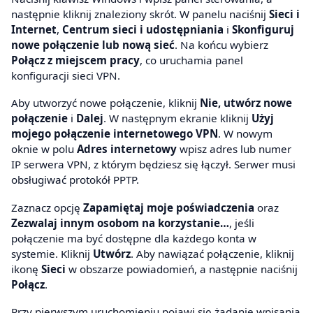
następnie kliknij znaleziony skrót. W panelu naciśnij
Sieci i
Internet
,
Centrum sieci i udostępniania
i
Skonfiguruj
nowe połączenie lub nową sieć
. Na końcu wybierz
Połącz z miejscem pracy
, co uruchamia panel
konfiguracji sieci VPN.
Aby utworzyć nowe połączenie, kliknij
Nie, utwórz nowe
połączenie
i
Dalej
. W następnym ekranie kliknij
Użyj
mojego połączenie internetowego VPN
. W nowym
oknie w polu
Adres internetowy
wpisz adres lub numer
IP serwera VPN, z którym będziesz się łączył. Serwer musi
obsługiwać protokół PPTP.
Zaznacz opcję
Zapamiętaj moje poświadczenia
oraz
Zezwalaj innym osobom na korzystanie…
, jeśli
połączenie ma być dostępne dla każdego konta w
systemie. Kliknij
Utwórz
. Aby nawiązać połączenie, kliknij
ikonę
Sieci
w obszarze powiadomień, a następnie naciśnij
Połącz
.
Przy pierwszym uruchomieniu pojawi się żądanie wpisania