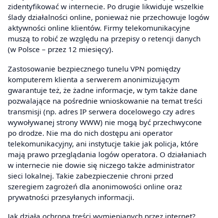
zidentyfikować w internecie. Po drugie likwiduje wszelkie
ślady działalności online, ponieważ nie przechowuje logów
aktywności online klientów. Firmy telekomunikacyjne
muszą to robić ze względu na przepisy o retencji danych
(w Polsce – przez 12 miesięcy).
Zastosowanie bezpiecznego tunelu VPN pomiędzy
komputerem klienta a serwerem anonimizującym
gwarantuje też, że żadne informacje, w tym także dane
pozwalające na pośrednie wnioskowanie na temat treści
transmisji (np. adres IP serwera docelowego czy adres
wywoływanej strony WWW) nie mogą być przechwycone
po drodze. Nie ma do nich dostępu ani operator
telekomunikacyjny, ani instytucje takie jak policja, które
mają prawo przeglądania logów operatora. O działaniach
w internecie nie dowie się niczego także administrator
sieci lokalnej. Takie zabezpieczenie chroni przed
szeregiem zagrożeń dla anonimowości online oraz
prywatności przesyłanych informacji.
Jak działa ochrona treści wymienianych przez internet?