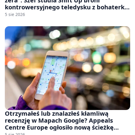
zera”. Szef studia Shift Up broni
kontrowersyjnego teledysku z bohaterką
Stellar Blade: Blood Rain
5 sie 2026
Otrzymałeś lub znalazłeś kłamliwą
recenzję w Mapach Google? Appeals
Centre Europe ogłosiło nową ścieżkę
odwoławczą dla firm i konsumentów
5 sie 2026