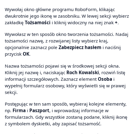
Wywołaj okno główne programu RoboForm, klikając
dwukrotnie jego ikonę w zasobniku. W lewej sekcji wybierz
zakładkę
Tożsamości
i kliknij widoczny na niej znak
+
.
Wywołasz w ten sposób okno tworzenia tożsamości. Nadaj
tożsamości nazwę, z rozwijanej listy wybierz kraj,
opcjonalnie zaznacz pole
Zabezpiecz hasłem
i naciśnij
przycisk
OK
.
Nazwa tożsamości pojawi się w środkowej sekcji okna.
Kliknij jej nazwę i, naciskając
Roch Kowalski
, rozwiń listę
informacji szczegółowych. Zaznacz element
Osoba
i
wypełnij formularz osobowy, który wyświetli się w prawej
sekcji.
Postępując w ten sam sposób, wybieraj kolejne elementy,
np.
Firma
i
Paszport
, i wprowadzaj informacje w
formularzach. Gdy wszystkie zostaną podane, kliknij ikonę
z symbolem dyskietki, aby zapisać tożsamość.