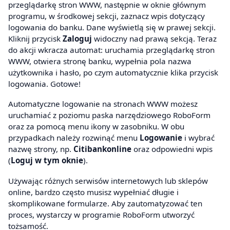
przeglądarkę stron WWW, następnie w oknie głównym
programu, w środkowej sekcji, zaznacz wpis dotyczący
logowania do banku. Dane wyświetlą się w prawej sekcji.
Kliknij przycisk
Zaloguj
widoczny nad prawą sekcją. Teraz
do akcji wkracza automat: uruchamia przeglądarkę stron
WWW, otwiera stronę banku, wypełnia pola nazwa
użytkownika i hasło, po czym automatycznie klika przycisk
logowania. Gotowe!
Automatyczne logowanie na stronach WWW możesz
uruchamiać z poziomu paska narzędziowego RoboForm
oraz za pomocą menu ikony w zasobniku. W obu
przypadkach należy rozwinąć menu
Logowanie
i wybrać
nazwę strony, np.
Citibankonline
oraz odpowiedni wpis
(
Loguj w tym oknie
).
Używając różnych serwisów internetowych lub sklepów
online, bardzo często musisz wypełniać długie i
skomplikowane formularze. Aby zautomatyzować ten
proces, wystarczy w programie RoboForm utworzyć
tożsamość.