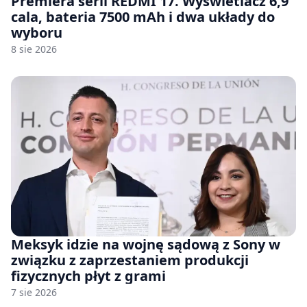
Premiera serii REDMI 17. Wyświetlacz 6,9
cala, bateria 7500 mAh i dwa układy do
wyboru
8 sie 2026
Meksyk idzie na wojnę sądową z Sony w
związku z zaprzestaniem produkcji
fizycznych płyt z grami
7 sie 2026