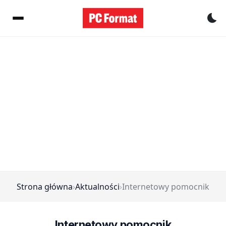
Pr
Strona główna
›
Aktualności
›
Internetowy pomocnik
Internetowy pomocnik