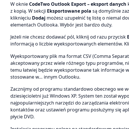
W oknie
CodeTwo Outlook Export – eksport danych
k
z kopią. W sekcji
Eksportowane pola
są domyślnie za
kliknięciu
Dodaj
możesz uzupełnić tę listę o niemal d
elementach Outlooka. Wybór jest bardzo duży.
Jeżeli nie chcesz dodawać pól, kliknij od razu przycisk
informacją o liczbie wyeksportowanych elementów. Kl
Wyeksportowany plik ma format CSV (Comma Separated
akceptowany przez wiele różnego typu programów, nie 
temu łatwiej będzie wyeksportowane tak informacje w
stosowane w… innym Outlooku.
Zacznijmy od programu standardowo obecnego we wcią
dziesięcioletni już Windows XP. System ten został w
najpopularniejszych narzędzi do zarządzania elektro
kontaktów oraz ustawień programu posłużymy się aplik
płycie DVD.
Instalacja programu polega na standardowym potwierd