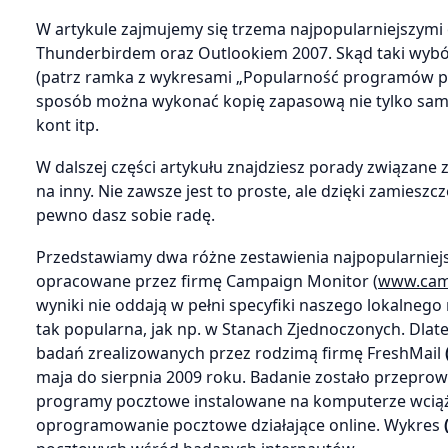
W artykule zajmujemy się trzema najpopularniejszym
Thunderbirdem oraz Outlookiem 2007. Skąd taki wybór
(patrz ramka z wykresami „Popularność programów poc
sposób można wykonać kopię zapasową nie tylko samyc
kont itp.
W dalszej części artykułu znajdziesz porady związan
na inny. Nie zawsze jest to proste, ale dzięki zam
pewno dasz sobie radę.
Przedstawiamy dwa różne zestawienia najpopularnie
opracowane przez firmę Campaign Monitor (
www.cam
wyniki nie oddają w pełni specyfiki naszego lokalnego
tak popularna, jak np. w Stanach Zjednoczonych. Dlat
badań zrealizowanych przez rodzimą firmę FreshMail
maja do sierpnia 2009 roku. Badanie zostało przeprowa
programy pocztowe instalowane na komputerze wciąż
oprogramowanie pocztowe działające online. Wykres