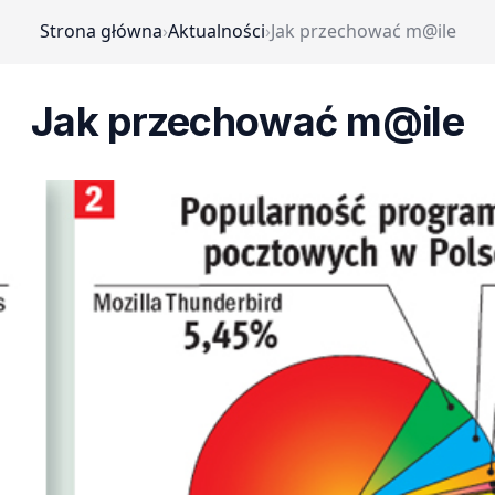
Strona główna
›
Aktualności
›
Jak przechować m@ile
Jak przechować m@ile