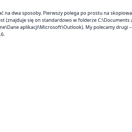
na dwa sposoby. Pierwszy polega po prostu na skopiowan
pst (znajduje się on standardowo w folderze C:\Documents
ne\Dane aplikacji\Microsoft\Outlook). My polecamy drugi –
6.