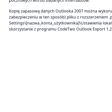
pocztowych wśród badanych internautów.
Kopię zapasową danych Outlooka 2007 można wykonać 
zabezpieczeniu w ten sposób) pliku z rozszerzeniem .
Settings\[nazwa_konta_użytkownika]\Ustawienia lokal
skorzystanie z programu CodeTwo Outlook Export 1.2.