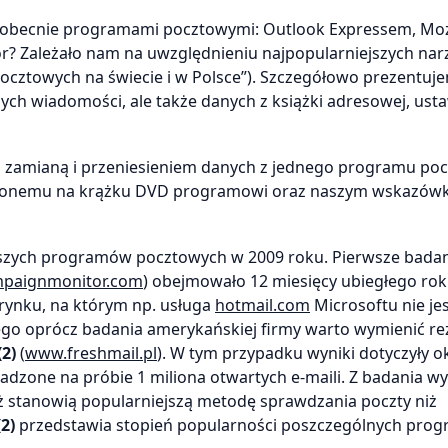
i obecnie programami pocztowymi: Outlook Expressem, Moz
? Zależało nam na uwzględnieniu najpopularniejszych nar
ztowych na świecie i w Polsce”). Szczegółowo prezentujem
h wiadomości, ale także danych z książki adresowej, ust
e z zamianą i przeniesieniem danych z jednego programu p
ieszczonemu na krążku DVD programowi oraz naszym wskazó
jszych programów pocztowych w 2009 roku. Pierwsze bada
paignmonitor.com
) obejmowało 12 miesięcy ubiegłego rok
 rynku, na którym np. usługa
hotmail.com
Microsoftu nie jes
ego oprócz badania amerykańskiej firmy warto wymienić re
(2)
(
www.freshmail.pl
). W tym przypadku wyniki dotyczyły o
dzone na próbie 1 miliona otwartych e-maili. Z badania wy
 stanowią popularniejszą metodę sprawdzania poczty niż
(2)
przedstawia stopień popularności poszczególnych pro