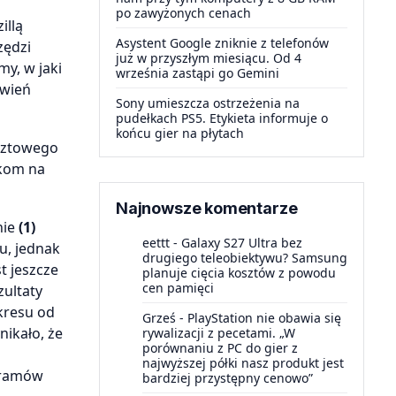
po zawyżonych cenach
illą
Asystent Google zniknie z telefonów
zędzi
już w przyszłym miesiącu. Od 4
y, w jaki
września zastąpi go Gemini
awień
Sony umieszcza ostrzeżenia na
pudełkach PS5. Etykieta informuje o
końcu gier na płytach
ocztowego
wkom na
Najnowsze komentarze
nie
(1)
eettt
-
Galaxy S27 Ultra bez
u, jednak
drugiego teleobiektywu? Samsung
t jeszcze
planuje cięcia kosztów z powodu
cen pamięci
zultaty
kresu od
Grześ
-
PlayStation nie obawia się
nikało, że
rywalizacji z pecetami. „W
porównaniu z PC do gier z
najwyższej półki nasz produkt jest
gramów
bardziej przystępny cenowo”