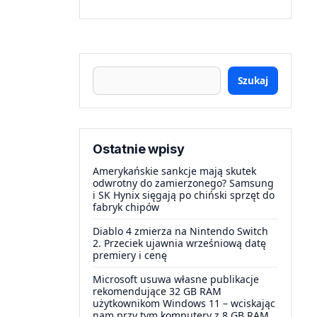
Szukaj
Ostatnie wpisy
Amerykańskie sankcje mają skutek
odwrotny do zamierzonego? Samsung
i SK Hynix sięgają po chiński sprzęt do
fabryk chipów
Diablo 4 zmierza na Nintendo Switch
2. Przeciek ujawnia wrześniową datę
premiery i cenę
Microsoft usuwa własne publikacje
rekomendujące 32 GB RAM
użytkownikom Windows 11 – wciskając
nam przy tym komputery z 8 GB RAM