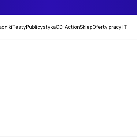
adniki
Testy
Publicystyka
CD-Action
Sklep
Oferty pracy IT