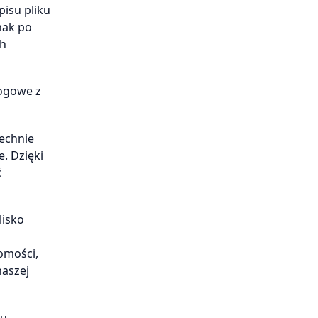
pisu pliku
nak po
ch
logowe z
echnie
. Dzięki
ć
lisko
omości,
naszej
iu