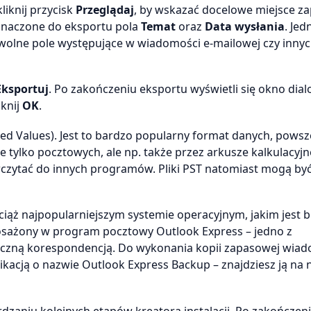
liknij przycisk
Przeglądaj
, by wskazać docelowe miejsce za
znaczone do eksportu pola
Temat
oraz
Data wysłania
. Jed
owolne pole występujące w wiadomości e-mailowej czy inny
Eksportuj
. Po zakończeniu eksportu wyświetli się okno dia
iknij
OK
.
 Values). Jest to bardzo popularny format danych, powsz
tylko pocztowych, ale np. także przez arkusze kalkulacyjne
czytać do innych programów. Pliki PST natomiast mogą by
ż najpopularniejszym systemie operacyjnym, jakim jest b
yposażony w program pocztowy Outlook Express – jedno z
niczną korespondencją. Do wykonania kopii zapasowej wiad
acją o nazwie Outlook Express Backup – znajdziesz ją na 
zaniu kolejnych etapów kreatora instalacji. Po zakończen