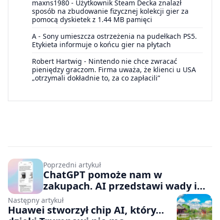
maxns1980
-
Użytkownik Steam Decka znalazł
sposób na zbudowanie fizycznej kolekcji gier za
pomocą dyskietek z 1.44 MB pamięci
A
-
Sony umieszcza ostrzeżenia na pudełkach PS5.
Etykieta informuje o końcu gier na płytach
Robert Hartwig
-
Nintendo nie chce zwracać
pieniędzy graczom. Firma uważa, że klienci u USA
„otrzymali dokładnie to, za co zapłacili”
Poprzedni artykuł
ChatGPT pomoże nam w
zakupach. AI przedstawi wady i
zalety produktów, ich ceny oraz
Następny artykuł
opinie na ich temat
Huawei stworzył chip AI, który…