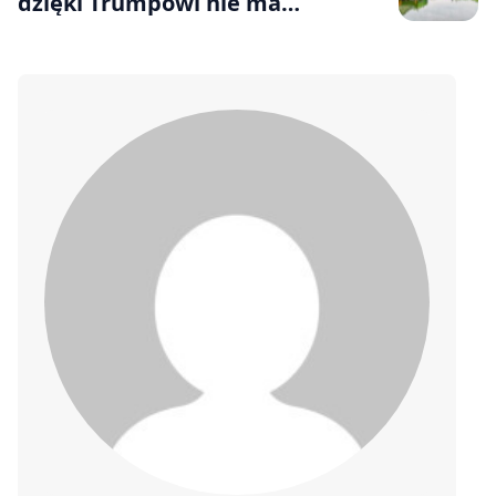
dzięki Trumpowi nie ma
konkurencji. Nvidia straci miliony