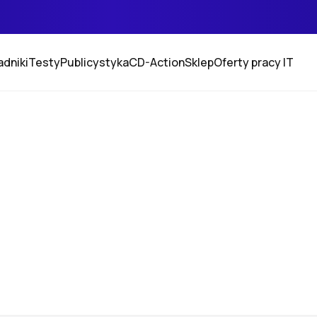
adniki
Testy
Publicystyka
CD-Action
Sklep
Oferty pracy IT