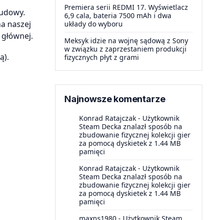
Premiera serii REDMI 17. Wyświetlacz
budowy.
6,9 cala, bateria 7500 mAh i dwa
a naszej
układy do wyboru
 głównej.
Meksyk idzie na wojnę sądową z Sony
w związku z zaprzestaniem produkcji
ą).
fizycznych płyt z grami
Najnowsze komentarze
Konrad Ratajczak
-
Użytkownik
Steam Decka znalazł sposób na
zbudowanie fizycznej kolekcji gier
za pomocą dyskietek z 1.44 MB
pamięci
Konrad Ratajczak
-
Użytkownik
Steam Decka znalazł sposób na
zbudowanie fizycznej kolekcji gier
za pomocą dyskietek z 1.44 MB
pamięci
maxns1980
-
Użytkownik Steam