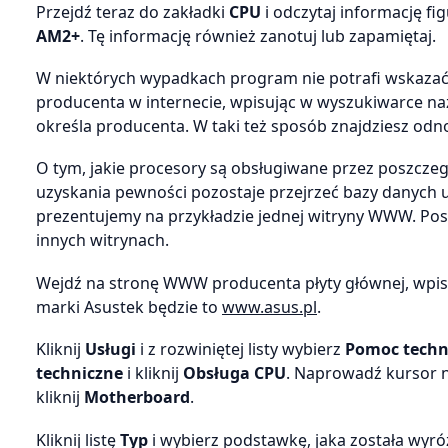
Przejdź teraz do zakładki
CPU
i odczytaj informację fi
AM2+
. Tę informację również zanotuj lub zapamiętaj.
W niektórych wypadkach program nie potrafi wskazać p
producenta w internecie, wpisując w wyszukiwarce naz
określa producenta. W taki też sposób znajdziesz od
O tym, jakie procesory są obsługiwane przez poszczegó
uzyskania pewności pozostaje przejrzeć bazy danych 
prezentujemy na przykładzie jednej witryny WWW. Po
innych witrynach.
Wejdź na stronę WWW producenta płyty głównej, wpisu
marki Asustek będzie to
www.asus.pl
.
Kliknij
Usługi
i z rozwiniętej listy wybierz
Pomoc techn
techniczne
i kliknij
Obsługa CPU
. Naprowadź kursor n
kliknij
Motherboard
.
Kliknij listę
Typ
i wybierz podstawkę, jaka została wyr