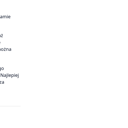
ramie
aż
e
 można
go
Najlepiej
za