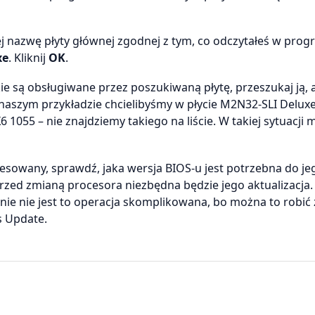
ej nazwę płyty głównej zgodnej z tym, co odczytałeś w prog
xe
. Kliknij
OK
.
ie są obsługiwane przez poszukiwaną płytę, przeszukaj ją, 
 naszym przykładzie chcielibyśmy w płycie M2N32-SLI Delux
 1055 – nie znajdziemy takiego na liście. W takiej sytuacji
teresowany, sprawdź, jaka wersja BIOS-u jest potrzebna do je
przed zmianą procesora niezbędna będzie jego aktualizacja. 
nie nie jest to operacja skomplikowana, bo można to robić 
 Update.