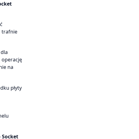
ocket
ać
 trafnie
 dla
 operację
nie na
dku płyty
nelu
o
Socket