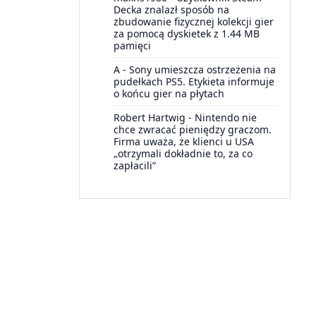
Decka znalazł sposób na
zbudowanie fizycznej kolekcji gier
za pomocą dyskietek z 1.44 MB
pamięci
A
-
Sony umieszcza ostrzeżenia na
pudełkach PS5. Etykieta informuje
o końcu gier na płytach
Robert Hartwig
-
Nintendo nie
chce zwracać pieniędzy graczom.
Firma uważa, że klienci u USA
„otrzymali dokładnie to, za co
zapłacili”