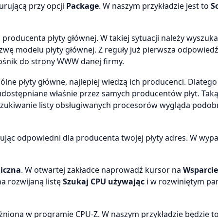
gurującą przy opcji
Package
. W naszym przykładzie jest to
S
roducenta płyty głównej. W takiej sytuacji należy wyszuk
wę modelu płyty głównej. Z reguły już pierwsza odpowiedź
nośnik do strony WWW danej firmy.
lne płyty główne, najlepiej wiedzą ich producenci. Dlatego
udostępniane właśnie przez samych producentów płyt. Taką
szukiwanie listy obsługiwanych procesorów wygląda podob
jąc odpowiedni dla producenta twojej płyty adres. W wypa
iczna
. W otwartej zakładce naprowadź kursor na
Wsparcie
a rozwijaną listę
Szukaj CPU używając
i w rozwiniętym pa
óżniona w programie CPU-Z. W naszym przykładzie będzie t