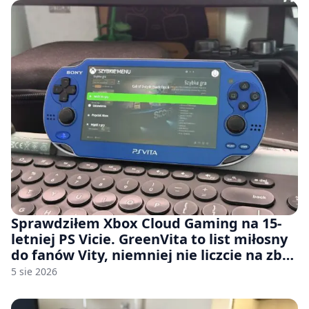
Sprawdziłem Xbox Cloud Gaming na 15-
letniej PS Vicie. GreenVita to list miłosny
do fanów Vity, niemniej nie liczcie na zbyt
wiele [FELIETON]
5 sie 2026