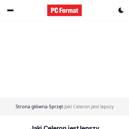
Pr
Strona główna
›
Sprzęt
›
Jaki Celeron jest lepszy
Jaki Celeron jest lepszy