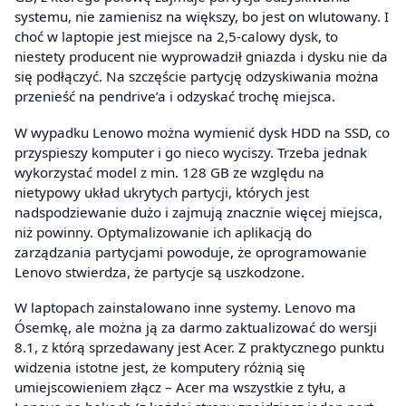
systemu, nie zamienisz na większy, bo jest on wlutowany. I
choć w laptopie jest miejsce na 2,5-calowy dysk, to
niestety producent nie wyprowadził gniazda i dysku nie da
się podłączyć. Na szczęście partycję odzyskiwania można
przenieść na pendrive’a i odzyskać trochę miejsca.
W wypadku Lenowo można wymienić dysk HDD na SSD, co
przyspieszy komputer i go nieco wyciszy. Trzeba jednak
wykorzystać model z min. 128 GB ze względu na
nietypowy układ ukrytych partycji, których jest
nadspodziewanie dużo i zajmują znacznie więcej miejsca,
niż powinny. Optymalizowanie ich aplikacją do
zarządzania partycjami powoduje, że oprogramowanie
Lenovo stwierdza, że partycje są uszkodzone.
W laptopach zainstalowano inne systemy. Lenovo ma
Ósemkę, ale można ją za darmo zaktualizować do wersji
8.1, z którą sprzedawany jest Acer. Z praktycznego punktu
widzenia istotne jest, że komputery różnią się
umiejscowieniem złącz – Acer ma wszystkie z tyłu, a