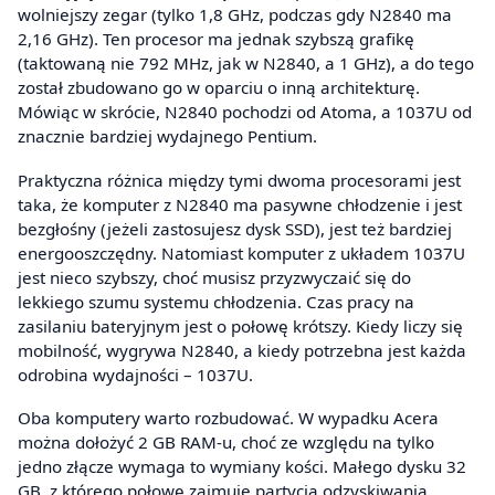
wolniejszy zegar (tylko 1,8 GHz, podczas gdy N2840 ma
2,16 GHz). Ten procesor ma jednak szybszą grafikę
(taktowaną nie 792 MHz, jak w N2840, a 1 GHz), a do tego
został zbudowano go w oparciu o inną architekturę.
Mówiąc w skrócie, N2840 pochodzi od Atoma, a 1037U od
znacznie bardziej wydajnego Pentium.
Praktyczna różnica między tymi dwoma procesorami jest
taka, że komputer z N2840 ma pasywne chłodzenie i jest
bezgłośny (jeżeli zastosujesz dysk SSD), jest też bardziej
energooszczędny. Natomiast komputer z układem 1037U
jest nieco szybszy, choć musisz przyzwyczaić się do
lekkiego szumu systemu chłodzenia. Czas pracy na
zasilaniu bateryjnym jest o połowę krótszy. Kiedy liczy się
mobilność, wygrywa N2840, a kiedy potrzebna jest każda
odrobina wydajności – 1037U.
Oba komputery warto rozbudować. W wypadku Acera
można dołożyć 2 GB RAM-u, choć ze względu na tylko
jedno złącze wymaga to wymiany kości. Małego dysku 32
GB, z którego połowę zajmuje partycja odzyskiwania