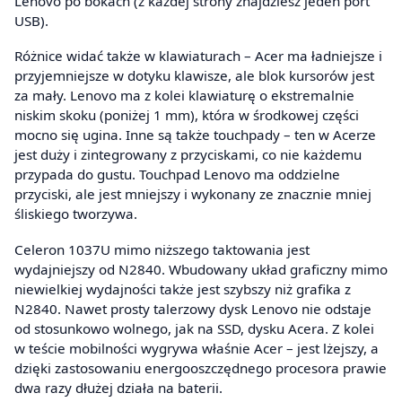
Lenovo po bokach (z każdej strony znajdziesz jeden port
USB).
Różnice widać także w klawiaturach – Acer ma ładniejsze i
przyjemniejsze w dotyku klawisze, ale blok kursorów jest
za mały. Lenovo ma z kolei klawiaturę o ekstremalnie
niskim skoku (poniżej 1 mm), która w środkowej części
mocno się ugina. Inne są także touchpady – ten w Acerze
jest duży i zintegrowany z przyciskami, co nie każdemu
przypada do gustu. Touchpad Lenovo ma oddzielne
przyciski, ale jest mniejszy i wykonany ze znacznie mniej
śliskiego tworzywa.
Celeron 1037U mimo niższego taktowania jest
wydajniejszy od N2840. Wbudowany układ graficzny mimo
niewielkiej wydajności także jest szybszy niż grafika z
N2840. Nawet prosty talerzowy dysk Lenovo nie odstaje
od stosunkowo wolnego, jak na SSD, dysku Acera. Z kolei
w teście mobilności wygrywa właśnie Acer – jest lżejszy, a
dzięki zastosowaniu energooszczędnego procesora prawie
dwa razy dłużej działa na baterii.