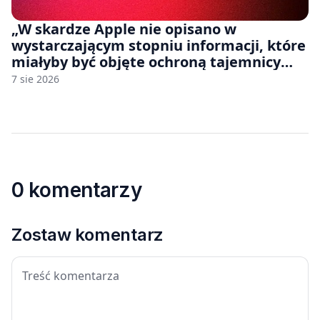
„W skardze Apple nie opisano w
wystarczającym stopniu informacji, które
miałyby być objęte ochroną tajemnicy
handlowej”. OpenAI żąda odrzucenia
7 sie 2026
pozwu
0 komentarzy
Zostaw komentarz