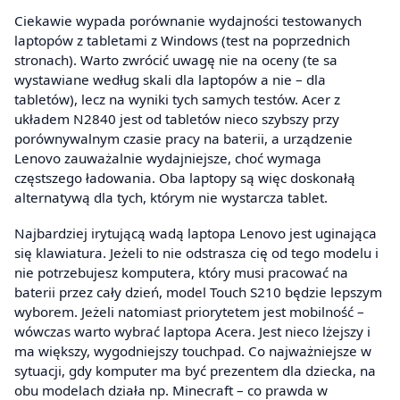
Ciekawie wypada porównanie wydajności testowanych
laptopów z tabletami z Windows (test na poprzednich
stronach). Warto zwrócić uwagę nie na oceny (te sa
wystawiane według skali dla laptopów a nie – dla
tabletów), lecz na wyniki tych samych testów. Acer z
układem N2840 jest od tabletów nieco szybszy przy
porównywalnym czasie pracy na baterii, a urządzenie
Lenovo zauważalnie wydajniejsze, choć wymaga
częstszego ładowania. Oba laptopy są więc doskonałą
alternatywą dla tych, którym nie wystarcza tablet.
Najbardziej irytującą wadą laptopa Lenovo jest uginająca
się klawiatura. Jeżeli to nie odstrasza cię od tego modelu i
nie potrzebujesz komputera, który musi pracować na
baterii przez cały dzień, model Touch S210 będzie lepszym
wyborem. Jeżeli natomiast priorytetem jest mobilność –
wówczas warto wybrać laptopa Acera. Jest nieco lżejszy i
ma większy, wygodniejszy touchpad. Co najważniejsze w
sytuacji, gdy komputer ma być prezentem dla dziecka, na
obu modelach działa np. Minecraft – co prawda w