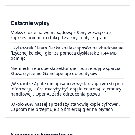
Ostatnie wpisy
Meksyk idzie na wojnę sądową z Sony w związku z
zaprzestaniem produkcji fizycznych płyt z grami
Użytkownik Steam Decka znalazł sposób na zbudowanie
fizycznej kolekcji gier za pomocą dyskietek z 1.44 MB
pamięci
Niemiecki i europejski sektor gier potrzebują wsparcia.
Stowarzyszenie Game apeluje do polityków
„W skardze Apple nie opisano w wystarczającym stopniu
informacji, które miałyby być objęte ochroną tajemnicy
handlowej”. OpenAI żąda odrzucenia pozwu
„Około 90% naszej sprzedaży stanowią kopie cyfrowe”.
Capcom nie przejmuje się śmiercią gier na płytach
Najnowsze komentarze