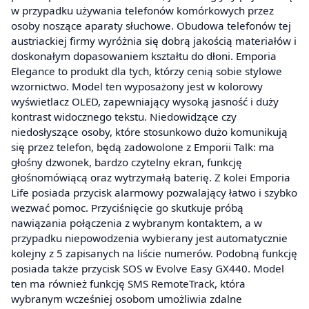
w przypadku używania telefonów komórkowych przez
osoby noszące aparaty słuchowe. Obudowa telefonów tej
austriackiej firmy wyróżnia się dobrą jakością materiałów i
doskonałym dopasowaniem kształtu do dłoni. Emporia
Elegance to produkt dla tych, którzy cenią sobie stylowe
wzornictwo. Model ten wyposażony jest w kolorowy
wyświetlacz OLED, zapewniający wysoką jasność i duży
kontrast widocznego tekstu. Niedowidzące czy
niedosłyszące osoby, które stosunkowo dużo komunikują
się przez telefon, będą zadowolone z Emporii Talk: ma
głośny dzwonek, bardzo czytelny ekran, funkcję
głośnomówiącą oraz wytrzymałą baterię. Z kolei Emporia
Life posiada przycisk alarmowy pozwalający łatwo i szybko
wezwać pomoc. Przyciśnięcie go skutkuje próbą
nawiązania połączenia z wybranym kontaktem, a w
przypadku niepowodzenia wybierany jest automatycznie
kolejny z 5 zapisanych na liście numerów. Podobną funkcję
posiada także przycisk SOS w Evolve Easy GX440. Model
ten ma również funkcję SMS RemoteTrack, która
wybranym wcześniej osobom umożliwia zdalne