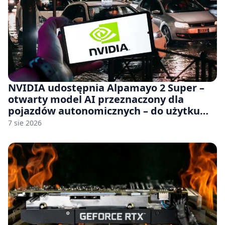
NVIDIA udostępnia Alpamayo 2 Super –
otwarty model AI przeznaczony dla
pojazdów autonomicznych – do użytku
komercyjnego
7 sie 2026