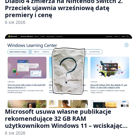
Diablo 4 zmierza na Nintendo Switch 2.
Przeciek ujawnia wrześniową datę
premiery i cenę
6 sie 2026
Microsoft usuwa własne publikacje
rekomendujące 32 GB RAM
użytkownikom Windows 11 – wciskając
nam przy tym komputery z 8 GB RAM po
6 sie 2026