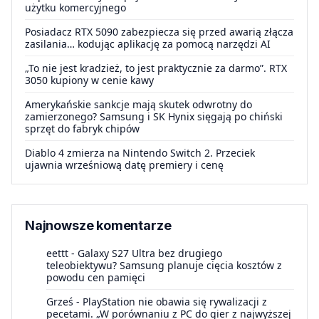
użytku komercyjnego
Posiadacz RTX 5090 zabezpiecza się przed awarią złącza
zasilania… kodując aplikację za pomocą narzędzi AI
„To nie jest kradzież, to jest praktycznie za darmo”. RTX
3050 kupiony w cenie kawy
Amerykańskie sankcje mają skutek odwrotny do
zamierzonego? Samsung i SK Hynix sięgają po chiński
sprzęt do fabryk chipów
Diablo 4 zmierza na Nintendo Switch 2. Przeciek
ujawnia wrześniową datę premiery i cenę
Najnowsze komentarze
eettt
-
Galaxy S27 Ultra bez drugiego
teleobiektywu? Samsung planuje cięcia kosztów z
powodu cen pamięci
Grześ
-
PlayStation nie obawia się rywalizacji z
pecetami. „W porównaniu z PC do gier z najwyższej