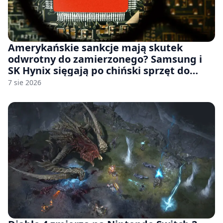
Amerykańskie sankcje mają skutek
odwrotny do zamierzonego? Samsung i
SK Hynix sięgają po chiński sprzęt do
fabryk chipów
7 sie 2026