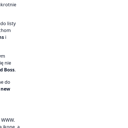
krotnie
do listy
uchom
ns
i
wym
ię nie
d Boss
.
ne do
 new
on WWW.
 ikonę, a