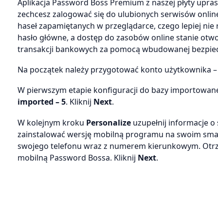
Aplikacja Password Boss Premium z naszej płyty upras
zechcesz zalogować się do ulubionych serwisów online,
haseł zapamiętanych w przeglądarce, czego lepiej ni
hasło główne, a dostęp do zasobów online stanie ot
transakcji bankowych za pomocą wbudowanej bezpiec
Na początek należy przygotować konto użytkownika – z
W pierwszym etapie konfiguracji do bazy importowan
imported – 5
. Kliknij
Next
.
W kolejnym kroku
Personalize
uzupełnij informacje o s
zainstalować wersję mobilną programu na swoim smartf
swojego telefonu wraz z numerem kierunkowym. Otr
mobilną Password Bossa. Kliknij
Next
.