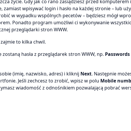
zcza życie. Gdy jak co rano zasiądziesz przed komputerem 
 zamiast wpisywać login i hasło na każdej stronie – lub uż
e robić w wypadku wspólnych pecetów – będziesz mógł wpr
worem. Ponadto program umożliwi ci wykonywanie wszystki
znej przeglądarki stron WWW.
ajmie to kilka chwil.
e zostaną hasła z przeglądarek stron WWW, np.
Passwords
obie (imię, nazwisko, adres) i kliknij
Next
. Następnie może
onie. Jeśli zechcesz to zrobić, wpisz w polu
Mobile numb
zymasz wiadomość z odnośnikiem pozwalającą pobrać wer