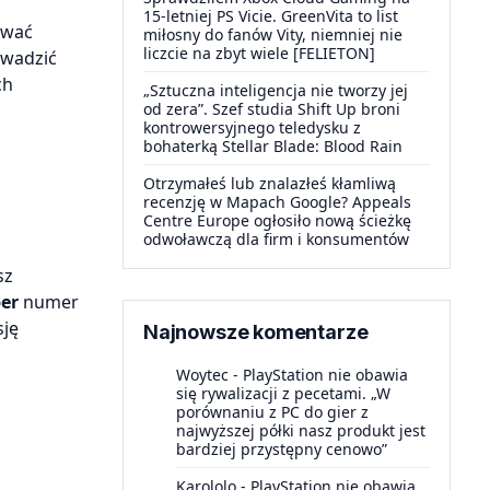
i
15-letniej PS Vicie. GreenVita to list
ywać
miłosny do fanów Vity, niemniej nie
liczcie na zbyt wiele [FELIETON]
owadzić
ch
„Sztuczna inteligencja nie tworzy jej
od zera”. Szef studia Shift Up broni
kontrowersyjnego teledysku z
bohaterką Stellar Blade: Blood Rain
Otrzymałeś lub znalazłeś kłamliwą
recenzję w Mapach Google? Appeals
Centre Europe ogłosiło nową ścieżkę
odwoławczą dla firm i konsumentów
sz
er
numer
sję
Najnowsze komentarze
Woytec
-
PlayStation nie obawia
się rywalizacji z pecetami. „W
porównaniu z PC do gier z
najwyższej półki nasz produkt jest
bardziej przystępny cenowo”
Karololo
-
PlayStation nie obawia