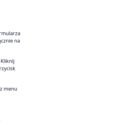
ormularza
ącznie na
liknij
rzycisk
u z menu
W