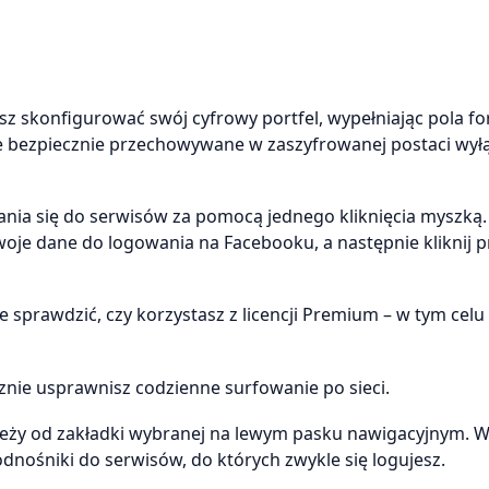
z skonfigurować swój cyfrowy portfel, wypełniając pola f
e bezpiecznie przechowywane w zaszyfrowanej postaci wył
a się do serwisów za pomocą jednego kliknięcia myszką. K
oje dane do logowania na Facebooku, a następnie kliknij p
e sprawdzić, czy korzystasz z licencji Premium – w tym cel
znie usprawnisz codzienne surfowanie po sieci.
eży od zakładki wybranej na lewym pasku nawigacyjnym. 
nośniki do serwisów, do których zwykle się logujesz.