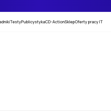
adniki
Testy
Publicystyka
CD-Action
Sklep
Oferty pracy IT