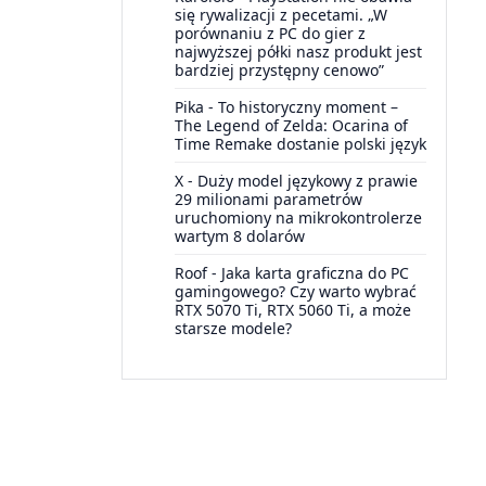
się rywalizacji z pecetami. „W
porównaniu z PC do gier z
najwyższej półki nasz produkt jest
bardziej przystępny cenowo”
Pika
-
To historyczny moment –
The Legend of Zelda: Ocarina of
Time Remake dostanie polski język
X
-
Duży model językowy z prawie
29 milionami parametrów
uruchomiony na mikrokontrolerze
wartym 8 dolarów
Roof
-
Jaka karta graficzna do PC
gamingowego? Czy warto wybrać
RTX 5070 Ti, RTX 5060 Ti, a może
starsze modele?