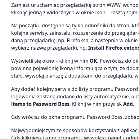
Zamiast uruchamiać przeglądarkę stron WWW, wchodzi
kliknąć jedną z widocznych w oknie ikon – resztą zajm
Na początku dostępne są tylko odnośniki do stron, kt
kolejne serwisy, zainstaluj rozszerzenie do przegląda
daną przeglądarkę, np. Firefoksa, a następnie w ok
wybierz nazwę przeglądarki, np.
Install Firefox exten
Wyświetli się okno – kliknij w nim
OK
. Powrócisz do o
powinna pojawić się ikona informująca o tym, że dodat
stało, wywołaj planszę z dodatkami do przeglądarki, w
Aby dodać kolejny serwis do listy programu Password
logowania zostaną dodane do listy automatycznie, 
items to Password Boss
. Kliknij w nim przycisk
Add
.
Gdy wrócisz do okna programu Password Boss, zobacz
Najwygodniejszym ze sposobów korzystania z aplikacj
Gdy klikniesz ikonę programu, wywołasz panel z odno