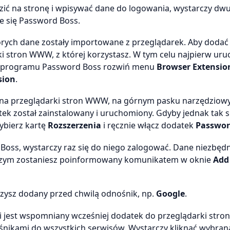
ć na stronę i wpisywać dane do logowania, wystarczy dwu
ie się Password Boss.
órych dane zostały importowane z przeglądarek. Aby dodać 
rki stron WWW, z której korzystasz. W tym celu najpierw ur
nie programu Password Boss rozwiń menu
Browser Extensio
sion
.
kna przeglądarki stron WWW, na górnym pasku narzędzio
ek został zainstalowany i uruchomiony. Gdyby jednak tak s
ybierz kartę
Rozszerzenia
i ręcznie włącz dodatek
Passwor
 Boss, wystarczy raz się do niego zalogować. Dane niezbęd
o czym zostaniesz poinformowany komunikatem w oknie
Add
ysz dodany przed chwilą odnośnik, np.
Google
.
i jest wspomniany wcześniej dodatek do przeglądarki str
śnikami do wszystkich serwisów. Wystarczy kliknąć wybraną