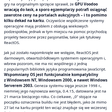
gry na oryginalnym sprzęcie sprawił, że
GPU Voodoo
wracają do łask, a sporo egzemplarzy potrafi osiągnąć
zawrotne ceny na portalach aukcyjnych – i to pomimo
kilku dekad na karku
. Oczywiście współczesne systemy
operacyjne mają problem z obsługą wiekowych
podzespołów, jednak w tym miejscu na pomoc przychodzą
projekty tworzone przez pasjonatów, takie jak tytułowy
ReactOS.
Jak już zostało napomknięte we wstępie, ReactOS jest
darmowym, otwartoźródłowym systemem operacyjnym i,
wbrew pozorom, nie ma nic wspólnego z jedną
z popularnych bibliotek języka programowania JavaScript.
Wspomniany OS jest funkcjonalnie kompatybilny
z Windowsem NT, Windowsem 2000, a nawet Windows
Serverem 2003.
Geneza systemu sięga jeszcze 1998 r.,
niemniej jego najnowsza wersja, 0.4.15, datowana jest na
21 marca bieżącego roku. Co ciekawe, „0” stojące na
początku oznaczenia buildu nie jest błędem, jako że mimo
27 lat na karku projekt ten wciąż znajduje się we wczesnej