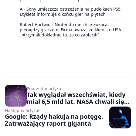
A
-
Sony umieszcza ostrzeżenia na pudełkach PS5.
Etykieta informuje o końcu gier na płytach
Robert Hartwig
-
Nintendo nie chce zwracać
pieniędzy graczom. Firma uważa, że klienci u USA
„otrzymali dokładnie to, za co zapłacili”
Poprzedni artykuł
Tak wyglądał wszechświat, kiedy
miał 6,5 mld lat. NASA chwali się
mrowiem odległych galaktyk
Następny artykuł
Google: Rządy hakują na potęgę.
Zatrważający raport giganta