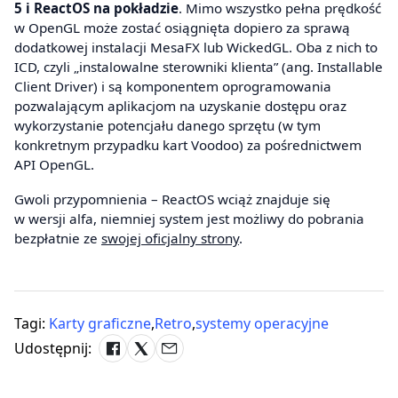
5 i ReactOS na pokładzie
. Mimo wszystko pełna prędkość
w OpenGL może zostać osiągnięta dopiero za sprawą
dodatkowej instalacji MesaFX lub WickedGL. Oba z nich to
ICD, czyli „instalowalne sterowniki klienta” (ang. Installable
Client Driver) i są komponentem oprogramowania
pozwalającym aplikacjom na uzyskanie dostępu oraz
wykorzystanie potencjału danego sprzętu (w tym
konkretnym przypadku kart Voodoo) za pośrednictwem
API OpenGL.
Gwoli przypomnienia – ReactOS wciąż znajduje się
w wersji alfa, niemniej system jest możliwy do pobrania
bezpłatnie ze
swojej oficjalny strony
.
Tagi:
Karty graficzne
,
Retro
,
systemy operacyjne
Udostępnij: