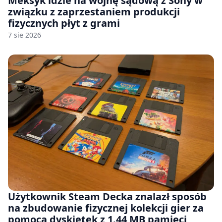
Meksyk idzie na wojnę sądową z Sony w
związku z zaprzestaniem produkcji
fizycznych płyt z grami
7 sie 2026
Użytkownik Steam Decka znalazł sposób
na zbudowanie fizycznej kolekcji gier za
pomocą dyskietek z 1.44 MB pamięci