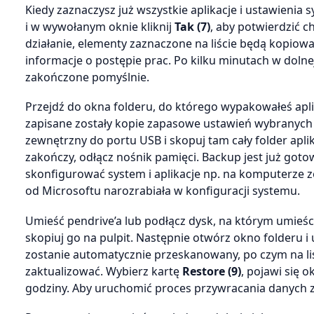
Kiedy zaznaczysz już wszystkie aplikacje i ustawienia
i w wywołanym oknie kliknij
Tak (7)
, aby potwierdzić 
działanie, elementy zaznaczone na liście będą kopio
informacje o postępie prac. Po kilku minutach w dolne
zakończone pomyślnie.
Przejdź do okna folderu, do którego wypakowałeś apl
zapisane zostały kopie zapasowe ustawień wybranych na
zewnętrzny do portu USB i skopuj tam cały folder apl
zakończy, odłącz nośnik pamięci. Backup jest już goto
skonfigurować system i aplikacje np. na komputerze 
od Microsoftu narozrabiała w konfiguracji systemu.
Umieść pendrive’a lub podłącz dysk, na którym umieśc
skopiuj go na pulpit. Następnie otwórz okno folderu 
zostanie automatycznie przeskanowany, po czym na li
zaktualizować. Wybierz kartę
Restore (9)
, pojawi się 
godziny. Aby uruchomić proces przywracania danych z 