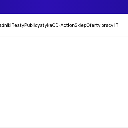
adniki
Testy
Publicystyka
CD-Action
Sklep
Oferty pracy IT