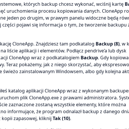
 systemowe, których backup chcesz wykonać, wciśnij kartę
B
chęć uruchomienia procesu kopiowania danych. CloneApp r
wane jeden po drugim, w prawym panelu widoczne będą rów
j części pojawi się informacja o tym, że tworzenie backupu 
ikację CloneApp. Znajdziesz tam podkatalog
Backup (8)
, w 
 liście aplikacji i elementów. Podłącz pendrive’a lub dysk
ikacji CloneApp wraz z podkatalogiem
Backup
. Gdy kopiowa
wy. Teraz pokażemy, jak z niego skorzystać, aby ekspresow
ze świeżo zainstalowanym Windowsem, albo gdy kolejna akt
iłeś katalog aplikacji CloneApp wraz z wykonanym backupe
i uruchom plik CloneApp.exe z prawami administratora. Sys
ście zaznaczone zostaną wszystkie elementy, które można
okno informujące, że program odnalazł backup z danego dnia
kopii zapasowej, kliknij
Tak (10)
.