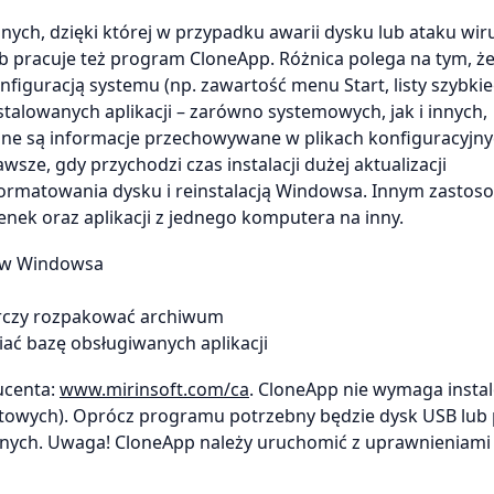
nych, dzięki której w przypadku awarii dysku lub ataku wir
 pracuje też program CloneApp. Różnica polega na tym, że
figuracją systemu (np. zawartość menu Start, listy szybki
talowanych aplikacji – zarówno systemowych, jak i innych,
e są informacje przechowywane w plikach konfiguracyjny
sze, gdy przychodzi czas instalacji dużej aktualizacji
rmatowania dysku i reinstalacją Windowsa. Innym zasto
enek oraz aplikacji z jednego komputera na inny.
ków Windowsa
tarczy rozpakować archiwum
ać bazę obsługiwanych aplikacji
ucenta:
www.mirinsoft.com/ca
. CloneApp nie wymaga insta
4-bitowych). Oprócz programu potrzebny będzie dysk USB lub 
anych. Uwaga! CloneApp należy uruchomić z uprawnieniami