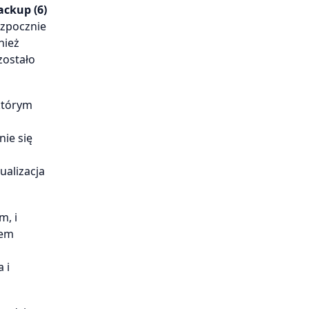
ackup (6)
ozpocznie
nież
zostało
którym
nie się
o
ualizacja
m, i
tem
 i