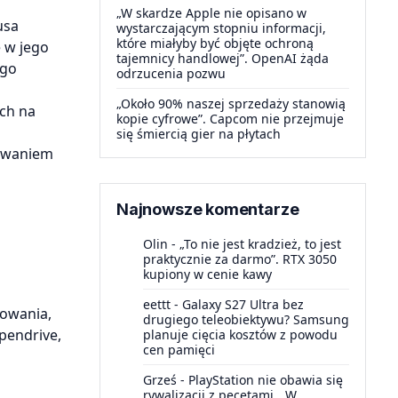
„W skardze Apple nie opisano w
usa
wystarczającym stopniu informacji,
które miałyby być objęte ochroną
 w jego
tajemnicy handlowej”. OpenAI żąda
ego
odrzucenia pozwu
„Około 90% naszej sprzedaży stanowią
ch na
kopie cyfrowe”. Capcom nie przejmuje
się śmiercią gier na płytach
sowaniem
Najnowsze komentarze
Olin
-
„To nie jest kradzież, to jest
praktycznie za darmo”. RTX 3050
kupiony w cenie kawy
eettt
-
Galaxy S27 Ultra bez
lowania,
drugiego teleobiektywu? Samsung
pendrive,
planuje cięcia kosztów z powodu
cen pamięci
Grześ
-
PlayStation nie obawia się
rywalizacji z pecetami. „W