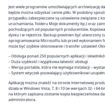
Jest wiele programów umożliwiających archiwizację da
będzie można odzyskać cenne pliki. W podobny sposób
przypadku zabezpieczane są ustawienia związane z kon
uruchamiania, folderu Moje dokumenty itp.) oraz zains
pochodzących od popularnych producentów. Kopiowan
dysku i w rejestrze. Backup powinien być utworzony zaw
oprogramowania Microsoftu lub przed wykonaniem fo
może być szybkie sklonowanie i transfer ustawień Oki
– Obsługa ponad 250 popularnych aplikacji i składni
– Duża szybkość i wyjątkowa łatwość obsługi
– Wersja portable, która nie wymaga instalacji – wys
– System wtyczek pozwalający użytkownikowi uzupełni
Aplikację można znaleźć na stronie internetowej prod
działa w Windows Vista, 7, 8 i 10 (w wersjach 32- i 6
na którym zapisana zostanie kopia bezpieczeństwa d
administratora.