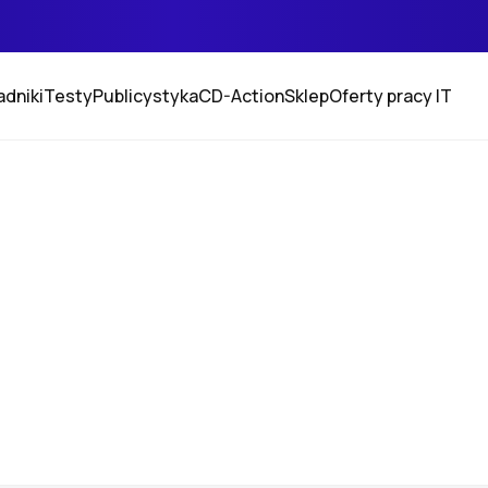
adniki
Testy
Publicystyka
CD-Action
Sklep
Oferty pracy IT