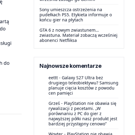
ę
Sony umieszcza ostrzeżenia na
pudełkach PS5. Etykieta informuje o
końcu gier na płytach
artą
 do
GTA 6 z nowym zwiastunem…
zwiastuna. Materiał zobaczą wcześniej
abonenci Netfliksa
sługi
ch do
Najnowsze komentarze
eettt
-
Galaxy S27 Ultra bez
drugiego teleobiektywu? Samsung
planuje cięcia kosztów z powodu
cen pamięci
Grześ
-
PlayStation nie obawia się
rywalizacji z pecetami. „W
porównaniu z PC do gier z
najwyższej półki nasz produkt jest
bardziej przystępny cenowo”
Woytec
-
PlayStation nie obawia