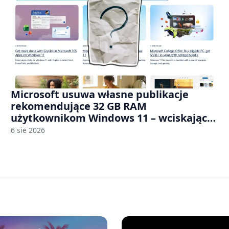
Microsoft usuwa własne publikacje
rekomendujące 32 GB RAM
użytkownikom Windows 11 – wciskając
nam przy tym komputery z 8 GB RAM po
6 sie 2026
zawyżonych cenach