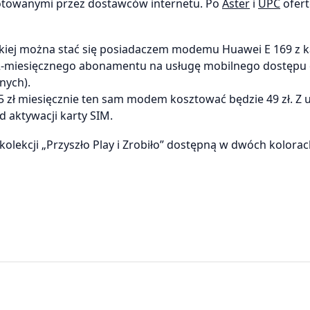
gotowanymi przez dostawców internetu. Po
Aster
i
UPC
ofert
nckiej można stać się posiadaczem modemu Huawei E 169 z k
 12-miesięcznego abonamentu na usługę mobilnego dostępu
nych).
zł miesięcznie ten sam modem kosztować będzie 49 zł. Z u
 aktywacji karty SIM.
olekcji „Przyszło Play i Zrobiło” dostępną w dwóch kolora