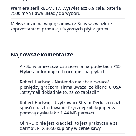
Premiera serii REDMI 17. Wyświetlacz 6,9 cala, bateria
7500 mAh i dwa układy do wyboru
Meksyk idzie na wojnę sądową z Sony w związku z
zaprzestaniem produkcji fizycznych płyt z grami
Najnowsze komentarze
A
-
Sony umieszcza ostrzeżenia na pudełkach PS5.
Etykieta informuje o końcu gier na płytach
Robert Hartwig
-
Nintendo nie chce zwracać
pieniędzy graczom. Firma uważa, że klienci u USA
„otrzymali dokładnie to, za co zapłacili”
Robert Hartwig
-
Użytkownik Steam Decka znalazł
sposób na zbudowanie fizycznej kolekcji gier za
pomocą dyskietek z 1.44 MB pamięci
Olin
-
„To nie jest kradzież, to jest praktycznie za
darmo”. RTX 3050 kupiony w cenie kawy