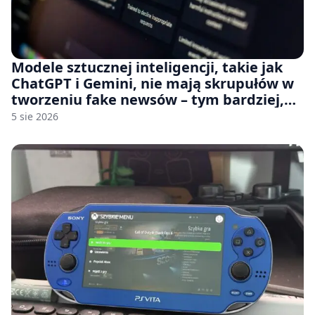
Modele sztucznej inteligencji, takie jak
ChatGPT i Gemini, nie mają skrupułów w
tworzeniu fake newsów – tym bardziej,
jeśli rozmawiasz z nimi po polsku
5 sie 2026