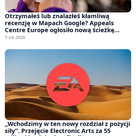
Otrzymałeś lub znalazłeś kłamliwą
recenzję w Mapach Google? Appeals
Centre Europe ogłosiło nową ścieżkę
odwoławczą dla firm i konsumentów
5 sie 2026
„Wchodzimy w ten nowy rozdział z pozycji
siły”. Przejęcie Electronic Arts za 55