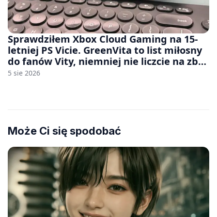
Sprawdziłem Xbox Cloud Gaming na 15-
letniej PS Vicie. GreenVita to list miłosny
do fanów Vity, niemniej nie liczcie na zbyt
wiele [FELIETON]
5 sie 2026
Może Ci się spodobać