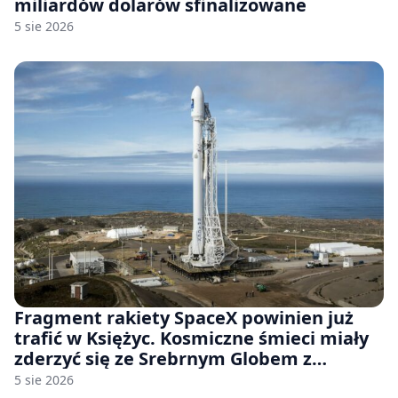
miliardów dolarów sfinalizowane
5 sie 2026
Fragment rakiety SpaceX powinien już
trafić w Księżyc. Kosmiczne śmieci miały
zderzyć się ze Srebrnym Globem z
prędkością 8690 km/h
5 sie 2026