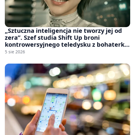
„Sztuczna inteligencja nie tworzy jej od
zera”. Szef studia Shift Up broni
kontrowersyjnego teledysku z bohaterką
Stellar Blade: Blood Rain
5 sie 2026