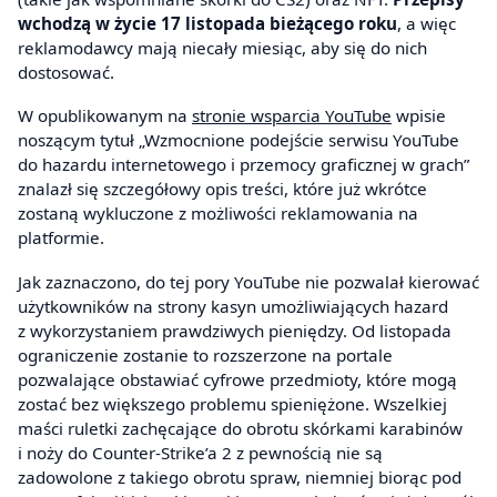
wchodzą w życie 17 listopada bieżącego roku
, a więc
reklamodawcy mają niecały miesiąc, aby się do nich
dostosować.
W opublikowanym na
stronie wsparcia YouTube
wpisie
noszącym tytuł „Wzmocnione podejście serwisu YouTube
do hazardu internetowego i przemocy graficznej w grach”
znalazł się szczegółowy opis treści, które już wkrótce
zostaną wykluczone z możliwości reklamowania na
platformie.
Jak zaznaczono, do tej pory YouTube nie pozwalał kierować
użytkowników na strony kasyn umożliwiających hazard
z wykorzystaniem prawdziwych pieniędzy. Od listopada
ograniczenie zostanie to rozszerzone na portale
pozwalające obstawiać cyfrowe przedmioty, które mogą
zostać bez większego problemu spieniężone. Wszelkiej
maści ruletki zachęcające do obrotu skórkami karabinów
i noży do Counter-Strike’a 2 z pewnością nie są
zadowolone z takiego obrotu spraw, niemniej biorąc pod