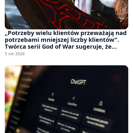
„Potrzeby wielu klientów przeważają nad
potrzebami mniejszej liczby klientów”.
Twórca serii God of War sugeruje, że
rozumie, dlaczego Sony rezygnuje z gier
5 sie 2026
na płytach