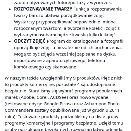
zautomatyzowanych fotoreportaży z wycieczek.
ROZPOZNAWANIE TWARZY
Funkcja rozpoznawania
twarzy bardzo ułatwia porządkowanie zdjęć.
Wystarczy przyporządkować odpowiednie imiona
rozpoznanym twarzom, a tworzenie kolekcji zdjęć z
wybranymi osobami będzie kwestią kilku kliknięć.
ODCZYT ZDJĘĆ
Program do katalogowania fotografii
uporządkuje zdjęcia niezależnie od ich pochodzenia.
Mogą to być zdjęcia wcześniej zapisane na dysku,
importowane z aparatu cyfrowego, telefonu
komórkowego czy skanowane.
W naszym teście uwzględniliśmy 9 produktów. Pięć z nich
to produkty komercyjne, pozostałe 4 są udostępniane
bezpłatnie. Staraliśmy się wybrać programy popularnych
marek (Adobe, Corel, ACDSee) oraz nowo wydane
(testowane edycje Google Picasa oraz Ashampoo Photo
Commandera zostały opublikowane już w grudniu 2011
roku). Testowane produkty podzieliliśmy na dwie grupy:
programy komercyjne i programy bezpłatne. Dzięki temu
osoby poszukujące bezpłatnych rozwiązań łatwo odnajdą