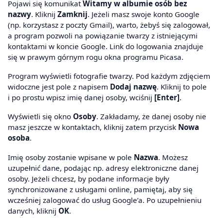
Pojawi się komunikat
Witamy w albumie osób bez
nazwy
. Kliknij
Zamknij
. Jeżeli masz swoje konto Google
(np. korzystasz z poczty Gmail), warto, żebyś się zalogował,
a program pozwoli na powiązanie twarzy z istniejącymi
kontaktami w koncie Google. Link do logowania znajduje
się w prawym górnym rogu okna programu Picasa.
Program wyświetli fotografie twarzy. Pod każdym zdjęciem
widoczne jest pole z napisem
Dodaj nazwę
. Kliknij to pole
i po prostu wpisz imię danej osoby, wciśnij
[Enter]
.
Wyświetli się okno
Osoby
. Zakładamy, że danej osoby nie
masz jeszcze w kontaktach, kliknij zatem przycisk
Nowa
osoba
.
Imię osoby zostanie wpisane w pole
Nazwa
. Możesz
uzupełnić dane, podając np. adresy elektroniczne danej
osoby. Jeżeli chcesz, by podane informacje były
synchronizowane z usługami online, pamiętaj, aby się
wcześniej zalogować do usług Google’a. Po uzupełnieniu
danych, kliknij
OK
.