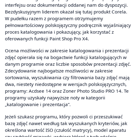
interfejsu oraz dokumentacji oddanej nam do dyspozycji.
Bezdyskusyjnym liderem okazał się tutaj produkt Corela.
W pudełku razem z programem otrzymujemy
pełnowartościowy polskojęzyczny podręcznik wyjaśniający
proces katalogowania i pokazujący, jak korzystać z
oferowanych funkcji Paint Shop Pro X4.
Ocena możliwości w zakresie katalogowania i prezentacji
zdjęć opierała się na bogactwie funkcji katalogujących w
danym programie oraz liczbie sposobów prezentacji zdjęć.
Zdecydowanie najbogatsze możliwości w zakresie
sortowania, wyszukiwania czy filtrowania bazy zdjęć mają
dwa, niestety niedostępne w wersjach polskojęzycznych,
programy: Acdsee 14 oraz Zoner Photo Studio PRO 14. Te
programy uzyskały najwyższe noty w kategorii
„katalogowanie i prezentacja”.
Jeżeli szukasz programu, który pozwoli ci przeszukiwać
bazę zdjęć nawet według tak wyszukanych kryteriów, jak
określona wartość ISO (czułość matrycy), model aparatu
czy szybkość migawki, wybierz któreś z tych właśnie