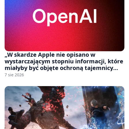
„W skardze Apple nie opisano w
wystarczającym stopniu informacji, które
miałyby być objęte ochroną tajemnicy
handlowej”. OpenAI żąda odrzucenia
7 sie 2026
pozwu