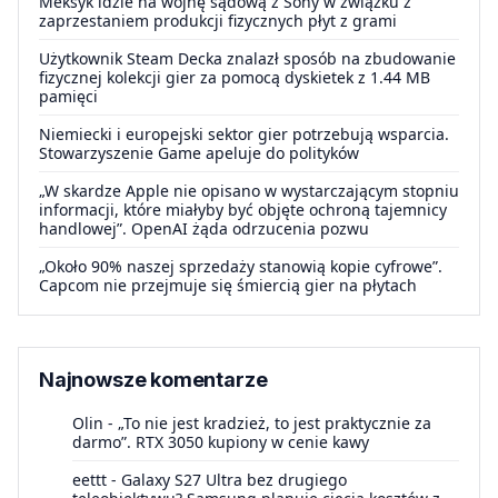
Meksyk idzie na wojnę sądową z Sony w związku z
zaprzestaniem produkcji fizycznych płyt z grami
Użytkownik Steam Decka znalazł sposób na zbudowanie
fizycznej kolekcji gier za pomocą dyskietek z 1.44 MB
pamięci
Niemiecki i europejski sektor gier potrzebują wsparcia.
Stowarzyszenie Game apeluje do polityków
„W skardze Apple nie opisano w wystarczającym stopniu
informacji, które miałyby być objęte ochroną tajemnicy
handlowej”. OpenAI żąda odrzucenia pozwu
„Około 90% naszej sprzedaży stanowią kopie cyfrowe”.
Capcom nie przejmuje się śmiercią gier na płytach
Najnowsze komentarze
Olin
-
„To nie jest kradzież, to jest praktycznie za
darmo”. RTX 3050 kupiony w cenie kawy
eettt
-
Galaxy S27 Ultra bez drugiego