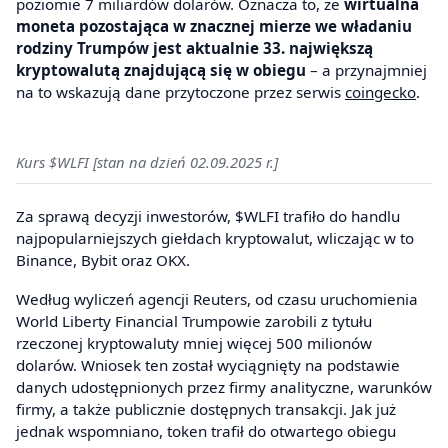
poziomie 7 miliardów dolarów. Oznacza to, że
wirtualna
moneta pozostająca w znacznej mierze we władaniu
rodziny Trumpów jest aktualnie 33. największą
kryptowalutą znajdującą się w obiegu
– a przynajmniej
na to wskazują dane przytoczone przez serwis
coingecko
.
Kurs $WLFI [stan na dzień 02.09.2025 r.]
Za sprawą decyzji inwestorów, $WLFI trafiło do handlu
najpopularniejszych giełdach kryptowalut, wliczając w to
Binance, Bybit oraz OKX.
Według wyliczeń agencji Reuters, od czasu uruchomienia
World Liberty Financial Trumpowie zarobili z tytułu
rzeczonej kryptowaluty mniej więcej 500 milionów
dolarów. Wniosek ten został wyciągnięty na podstawie
danych udostępnionych przez firmy analityczne, warunków
firmy, a także publicznie dostępnych transakcji. Jak już
jednak wspomniano, token trafił do otwartego obiegu