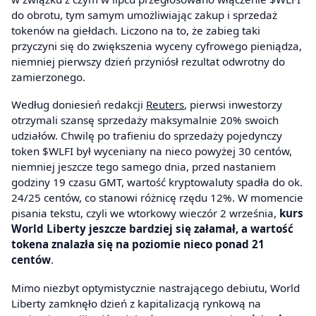
do obrotu, tym samym umożliwiając zakup i sprzedaż
tokenów na giełdach. Liczono na to, że zabieg taki
przyczyni się do zwiększenia wyceny cyfrowego pieniądza,
niemniej pierwszy dzień przyniósł rezultat odwrotny do
zamierzonego.
Według doniesień redakcji
Reuters
, pierwsi inwestorzy
otrzymali szansę sprzedaży maksymalnie 20% swoich
udziałów. Chwilę po trafieniu do sprzedaży pojedynczy
token $WLFI był wyceniany na nieco powyżej 30 centów,
niemniej jeszcze tego samego dnia, przed nastaniem
godziny 19 czasu GMT, wartość kryptowaluty spadła do ok.
24/25 centów, co stanowi różnicę rzędu 12%. W momencie
pisania tekstu, czyli we wtorkowy wieczór 2 września,
kurs
World Liberty jeszcze bardziej się załamał, a wartość
tokena znalazła się na poziomie nieco ponad 21
centów
.
Mimo niezbyt optymistycznie nastrającego debiutu, World
Liberty zamknęło dzień z kapitalizacją rynkową na