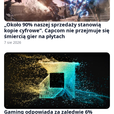
„Około 90% naszej sprzedaży stanowią
kopie cyfrowe”. Capcom nie przejmuje się
śmiercią gier na płytach
7 sie 2026
Gaming odpowiada za zaledwie 6%