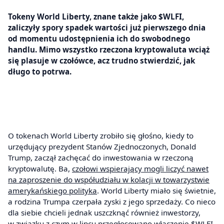
Tokeny World Liberty, znane także jako $WLFI,
zaliczyły spory spadek wartości już pierwszego dnia
od momentu udostępnienia ich do swobodnego
handlu. Mimo wszystko rzeczona kryptowaluta wciąż
się plasuje w czołówce, acz trudno stwierdzić, jak
długo to potrwa.
O tokenach World Liberty zrobiło się głośno, kiedy to
urzędujący prezydent Stanów Zjednoczonych, Donald
Trump, zaczął zachęcać do inwestowania w rzeczoną
kryptowalutę. Ba,
czołowi wspierający mogli liczyć nawet
na zaproszenie do współudziału w kolacji w towarzystwie
amerykańskiego polityka
. World Liberty miało się świetnie,
a rodzina Trumpa czerpała zyski z jego sprzedaży. Co nieco
dla siebie chcieli jednak uszczknąć również inwestorzy,
w związku z czym w lipcu przegłosowano włączenie $WLFI