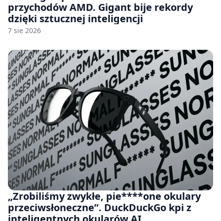
przychodów AMD. Gigant bije rekordy
dzięki sztucznej inteligencji
7 sie 2026
„Zrobiliśmy zwykłe, pie****one okulary
przeciwsłoneczne”. DuckDuckGo kpi z
inteligentnych okularów AI