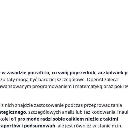
y
w zasadzie potrafi to, co swój poprzednik, aczkolwiek 
ezultaty mogą być bardziej szczegółowe. OpenAI zaleca
 zaawansowanym programowaniem i matematyką oraz pokre
y z nich znajdzie zastosowanie podczas przeprowadzania
ategicznego
, szczegółowych analiz lub też kodowania i nauk
kolei
o1 pro mode radzi sobie całkiem nieźle z takimi
 raportów i podsumowań
, ale jest również w stanie m.in.