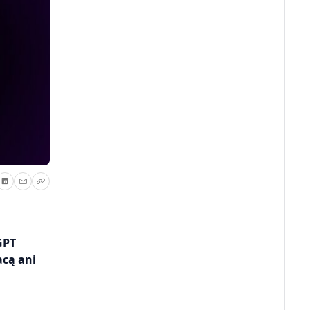
GPT
acą ani