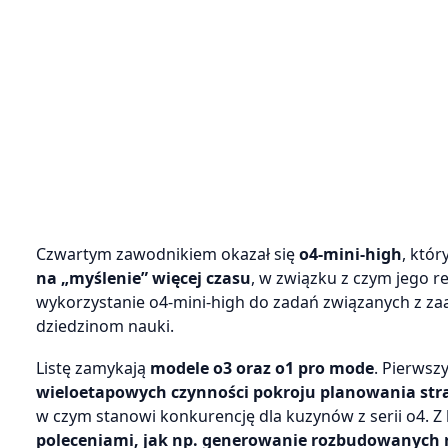
Czwartym zawodnikiem okazał się
o4-mini-high
, któr
na „myślenie” więcej czasu
, w związku z czym jego r
wykorzystanie o4-mini-high do zadań związanych z
dziedzinom nauki.
Listę zamykają
modele o3 oraz o1 pro mode
. Pierwsz
wieloetapowych czynności pokroju planowania str
w czym stanowi konkurencję dla kuzynów z serii o4. Z 
poleceniami, jak np. generowanie rozbudowanych