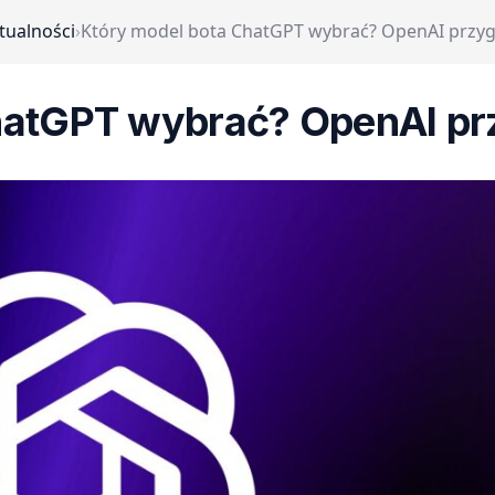
tualności
›
Który model bota ChatGPT wybrać? OpenAI przy
hatGPT wybrać? OpenAI pr