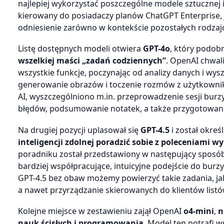
najlepiej wykorzystać poszczególne modele sztucznej i
kierowany do posiadaczy planów ChatGPT Enterprise,
odniesienie zarówno w kontekście pozostałych rodza
Listę dostępnych modeli otwiera
GPT-4o
, który podo
wszelkiej maści „zadań codziennych”
. OpenAI chwali
wszystkie funkcje, poczynając od analizy danych i wys
generowanie obrazów i toczenie rozmów z użytkownik
AI, wyszczególniono m.in. przeprowadzenie sesji bur
błędów, podsumowanie notatek, a także przygotowani
Na drugiej pozycji uplasował się
GPT-4.5
i został okr
inteligencji zdolnej poradzić sobie z poleceniami
poradniku został przedstawiony w następujący sposób
bardziej współpracujące, intuicyjne podejście do bu
GPT-4.5 bez obaw możemy powierzyć takie zadania, ja
a nawet przyrządzanie skierowanych do klientów listó
Kolejne miejsce w zestawieniu zajął OpenAI
o4-mini
,
n
nauk ścisłych i programowania
. Model ten potrafi