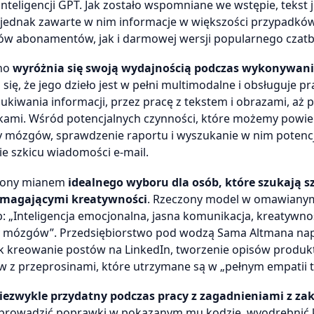
nteligencji GPT. Jak zostało wspomniane we wstępie, tekst j
 jednak zawarte w nim informacje w większości przypadków
jów abonamentów, jak i darmowej wersji popularnego czatb
bno
wyróżnia się swoją wydajnością podczas wykonywan
 się, że jego dzieło jest w pełni multimodalne i obsługuje p
zukiwania informacji, przez pracę z tekstem i obrazami, aż 
ami. Wśród potencjalnych czynności, które możemy powier
zy mózgów, sprawdzenie raportu i wyszukanie w nim potenc
e szkicu wiadomości e-mail.
eślony mianem
idealnego wyboru dla osób, które szukają s
 wymagającymi kreatywności
. Rzeczony model w omawiany
: „Inteligencja emocjonalna, jasna komunikacja, kreatywno
rzy mózgów”. Przedsiębiorstwo pod wodzą Sama Altmana nap
k kreowanie postów na LinkedIn, tworzenie opisów produk
w z przeprosinami, które utrzymane są w „pełnym empatii t
iezwykle przydatny podczas pracy z zagadnieniami z za
 wprowadzić poprawki w pokazanym mu kodzie, wyodrębnić