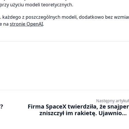
zy użyciu modeli teoretycznych.
 nt. każdego z poszczególnych modeli, dodatkowo bez wzmi
je na
stronie OpenAI
.
Następny artykuł
ć?
Firma SpaceX twierdziła, że snajper
zniszczył im rakietę. Ujawniono
szczegóły na temat śledztwa