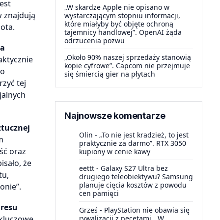
est
„W skardze Apple nie opisano w
 znajdują
wystarczającym stopniu informacji,
które miałyby być objęte ochroną
ota.
tajemnicy handlowej”. OpenAI żąda
odrzucenia pozwu
ia
„Około 90% naszej sprzedaży stanowią
raktycznie
kopie cyfrowe”. Capcom nie przejmuje
po
się śmiercią gier na płytach
zyć tej
jalnych
Najnowsze komentarze
ztucznej
Olin
-
„To nie jest kradzież, to jest
m
praktycznie za darmo”. RTX 3050
ść oraz
kupiony w cenie kawy
isało, że
eettt
-
Galaxy S27 Ultra bez
tu,
drugiego teleobiektywu? Samsung
planuje cięcia kosztów z powodu
onie”.
cen pamięci
kresu
Grześ
-
PlayStation nie obawia się
rywalizacji z pecetami. „W
 kluczowe