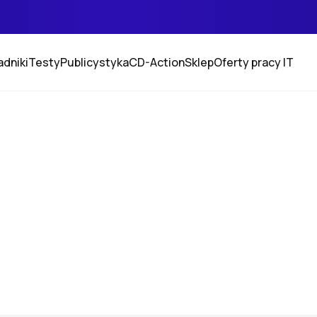
adniki
Testy
Publicystyka
CD-Action
Sklep
Oferty pracy IT