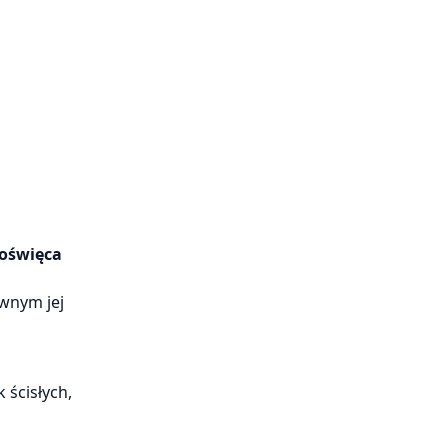
poświęca
wnym jej
 ścisłych,