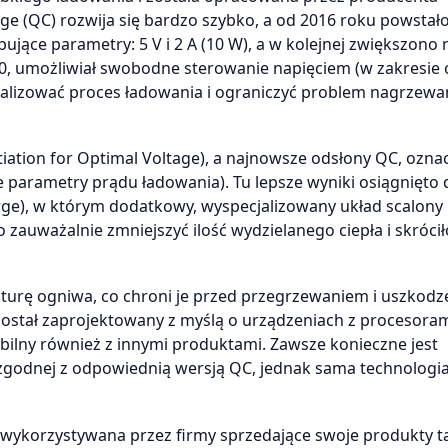
 (QC) rozwija się bardzo szybko, a od 2016 roku powstało
ujące parametry: 5 V i 2 A (10 W), a w kolejnej zwiększono 
 3.0, umożliwiał swobodne sterowanie napięciem (w zakresie 
malizować proces ładowania i ograniczyć problem nagrzewan
tiation for Optimal Voltage), a najnowsze odsłony QC, ozn
ne parametry prądu ładowania). Tu lepsze wyniki osiągnięto 
e), w którym dodatkowy, wyspecjalizowany układ scalony
 zauważalnie zmniejszyć ilość wydzielanego ciepła i skrócił
turę ogniwa, co chroni je przed przegrzewaniem i uszkod
został zaprojektowany z myślą o urządzeniach z procesora
lny również z innymi produktami. Zawsze konieczne jest
 zgodnej z odpowiednią wersją QC, jednak sama technologia
t wykorzystywana przez firmy sprzedające swoje produkty t