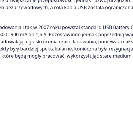
nie o zwiększanie przepustowości, jednak rozwój urządzeń
eń bezprzewodowych, a rola kabla USB została ograniczon
dowania i tak w 2007 roku powstał standard USB Battery 
00 i 900 mA do 1,5 A. Pozostawiono jednak poprzednią wa
ać zadowalającego skrócenia czasu ładowania, ponieważ ma
ekty były bardziej spektakularne, konieczna była rezygnacja
i, które będą mogły pracować, wykorzystując stare medium