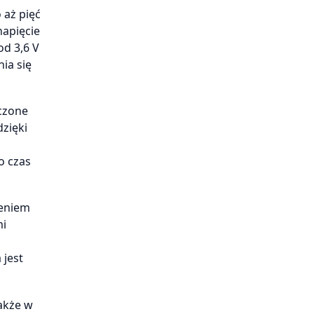
 aż pięć
napięcie
od 3,6 V
ia się
aczone
dzięki
o czas
zeniem
mi
 jest
akże w