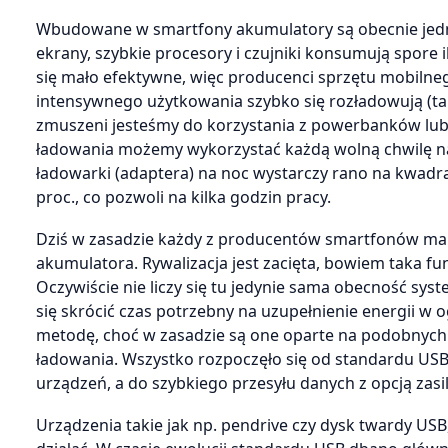
Wbudowane w smartfony akumulatory są obecnie jednym
ekrany, szybkie procesory i czujniki konsumują spore i
się mało efektywne, więc producenci sprzętu mobilneg
intensywnego użytkowania szybko się rozładowują (tak
zmuszeni jesteśmy do korzystania z powerbanków lub
ładowania możemy wykorzystać każdą wolną chwilę na 
ładowarki (adaptera) na noc wystarczy rano na kwadr
proc., co pozwoli na kilka godzin pracy.
Dziś w zasadzie każdy z producentów smartfonów ma 
akumulatora. Rywalizacja jest zacięta, bowiem taka f
Oczywiście nie liczy się tu jedynie sama obecność sy
się skrócić czas potrzebny na uzupełnienie energii w
metodę, choć w zasadzie są one oparte na podobnych
ładowania. Wszystko rozpoczęło się od standardu USB,
urządzeń, a do szybkiego przesyłu danych z opcją zasil
Urządzenia takie jak np. pendrive czy dysk twardy US