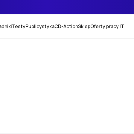
adniki
Testy
Publicystyka
CD-Action
Sklep
Oferty pracy IT