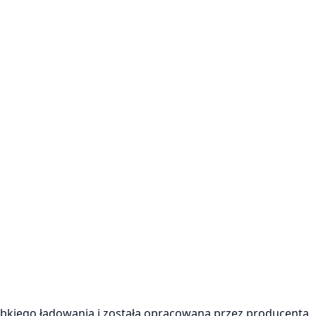
szybkiego ładowania i została opracowana przez producenta