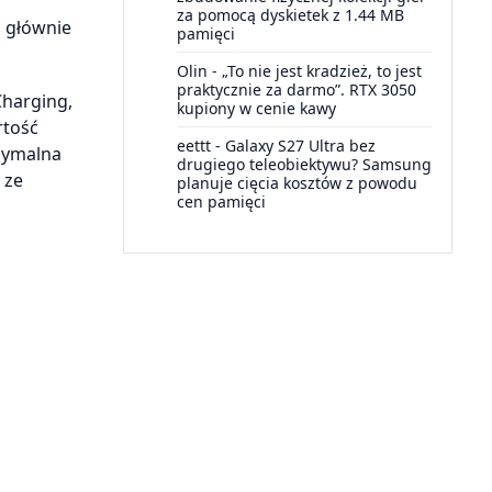
za pomocą dyskietek z 1.44 MB
a głównie
pamięci
Olin
-
„To nie jest kradzież, to jest
praktycznie za darmo”. RTX 3050
Charging,
kupiony w cenie kawy
rtość
eettt
-
Galaxy S27 Ultra bez
ksymalna
drugiego teleobiektywu? Samsung
 ze
planuje cięcia kosztów z powodu
cen pamięci