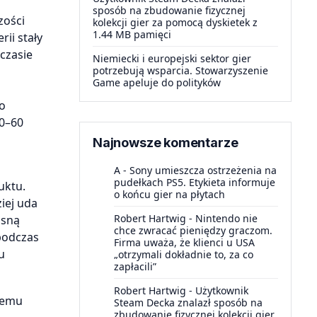
sposób na zbudowanie fizycznej
zości
kolekcji gier za pomocą dyskietek z
1.44 MB pamięci
ii stały
czasie
Niemiecki i europejski sektor gier
potrzebują wsparcia. Stowarzyszenie
Game apeluje do polityków
do
50–60
Najnowsze komentarze
A
-
Sony umieszcza ostrzeżenia na
pudełkach PS5. Etykieta informuje
uktu.
o końcu gier na płytach
iej uda
Robert Hartwig
-
Nintendo nie
asną
chce zwracać pieniędzy graczom.
podczas
Firma uważa, że klienci u USA
u
„otrzymali dokładnie to, za co
zapłacili”
Robert Hartwig
-
Użytkownik
 temu
Steam Decka znalazł sposób na
zbudowanie fizycznej kolekcji gier