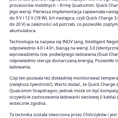
procesorów mobilnych – firmę Qualcomm. Quick Charge
jego wersji. Pierwsza implementacja zapewniała następ
do 9 V i 12 V (18 W). Ich następca, czyli Quick Charge
do 20 V) w zależności od potrzeb, co pozwoliło zopty
akumulatora.
Technologia ta nazywa się INOV (ang. Intelligent Nego
odpowiednio 4.0 i 4.0+, bazują na wersji 3.0 (identycz
wprowadzeniu tzw. podwójnego ładowania (Dual Charg
odpowiednio steruje dostarczaną energią. Pozwoliło to
ładowania.
Czip ten pozwala też dokładniej monitorować tempera
(zwiększa żywotność). Warto dodać, że Quick Charge 
Qualcomm Snapdragon, jednak może on być kompatybi
oczywiście zastosowania ładowarki sieciowej (i kabla)
wstecznie zgodna.
Ta technika została stworzona przez Chińczyków i jes