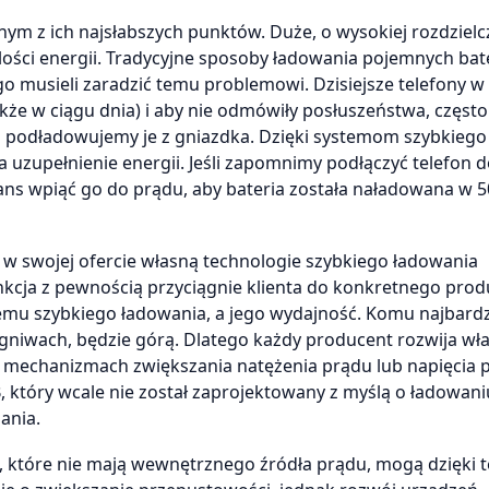
 z ich najsłabszych punktów. Duże, o wysokiej rozdzielc
lości energii. Tradycyjne sposoby ładowania pojemnych bater
o musieli zaradzić temu problemowi. Dzisiejsze telefony w 
że w ciągu dnia) i aby nie odmówiły posłuszeństwa, często
 podładowujemy je z gniazdka. Dzięki systemom szybkiego
uzupełnienie energii. Jeśli zapomnimy podłączyć telefon 
ans wpiąć go do prądu, aby bateria została naładowana w 
w swojej ofercie własną technologie szybkiego ładowania
unkcja z pewnością przyciągnie klienta do konkretnego prod
stemu szybkiego ładowania, a jego wydajność. Komu najbardz
 ogniwach, będzie górą. Dlatego każdy producent rozwija wł
 mechanizmach zwiększania natężenia prądu lub napięcia 
 który wcale nie został zaprojektowany z myślą o ładowani
ania.
B, które nie mają wewnętrznego źródła prądu, mogą dzięki