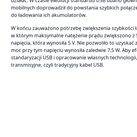
działać. W czasie ewolucji standardu USB dbano głów
mobilnych doprowadził do powstania szybkich połącz
do ładowania ich akumulatorów.
W końcu zauważono potrzebę zwiększenia szybkości ła
w którym maksymalne natężenie prądu zwiększono z 5
napięcia, która wynosiła 5 V. Nie pozwoliło to uzysk
moc przy tym napięciu wynosiła zaledwie 7,5 W. Aby ef
standaryzacji USB i opracowanie własnych technologi
transmisyjne, czyli tradycyjny kabel USB.