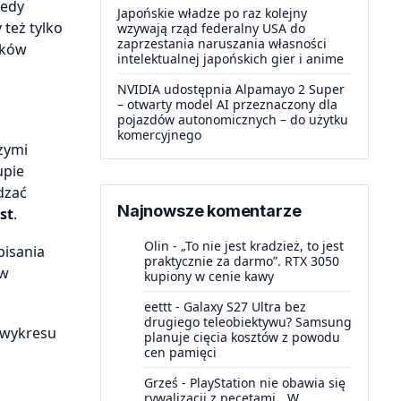
tedy
Japońskie władze po raz kolejny
 też tylko
wzywają rząd federalny USA do
zaprzestania naruszania własności
aków
intelektualnej japońskich gier i anime
NVIDIA udostępnia Alpamayo 2 Super
– otwarty model AI przeznaczony dla
pojazdów autonomicznych – do użytku
komercyjnego
zymi
upie
dzać
Najnowsze komentarze
st
.
Olin
-
„To nie jest kradzież, to jest
pisania
praktycznie za darmo”. RTX 3050
 w
kupiony w cenie kawy
eettt
-
Galaxy S27 Ultra bez
drugiego teleobiektywu? Samsung
 wykresu
planuje cięcia kosztów z powodu
cen pamięci
Grześ
-
PlayStation nie obawia się
rywalizacji z pecetami. „W