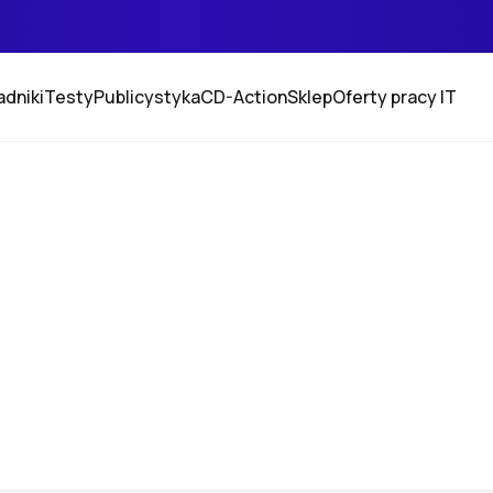
adniki
Testy
Publicystyka
CD-Action
Sklep
Oferty pracy IT