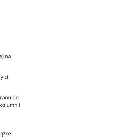
e) na
y ci
kranu do
kolumn i
tążce