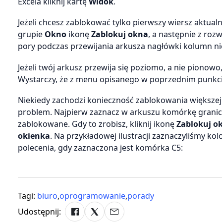
Excela kliknij kartę
Widok
.
Jeżeli chcesz zablokować tylko pierwszy wiersz aktual
grupie
Okno
ikonę
Zablokuj okna
, a następnie z ro
pory podczas przewijania arkusza nagłówki kolumn nie
Jeżeli twój arkusz przewija się poziomo, a nie piono
Wystarczy, że z menu opisanego w poprzednim punkc
Niekiedy zachodzi konieczność zablokowania większej 
problem. Najpierw zaznacz w arkuszu komórkę graniczn
zablokowane. Gdy to zrobisz, kliknij ikonę
Zablokuj o
okienka
. Na przykładowej ilustracji zaznaczyliśmy 
polecenia, gdy zaznaczona jest komórka C5:
Tagi:
biuro
,
oprogramowanie
,
porady
Udostępnij: