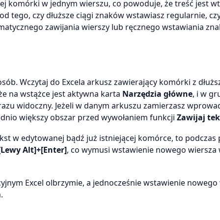
j komórki w jednym wierszu, co powoduje, że treść jest w
d tego, czy dłuższe ciągi znaków wstawiasz regularnie, czy
matycznego zawijania wierszy lub ręcznego wstawiania zn
sób. Wczytaj do Excela arkusz zawierający komórki z dłużs
 że na wstążce jest aktywna karta
Narzędzia główne
, i w gr
d razu widoczny. Jeżeli w danym arkuszu zamierzasz wprowa
ednio większy obszar przed wywołaniem funkcji
Zawijaj tek
kst w edytowanej bądź już istniejącej komórce, to podczas 
[Lewy Alt]+[Enter]
, co wymusi wstawienie nowego wiersza
cyjnym Excel olbrzymie, a jednocześnie wstawienie nowego
.