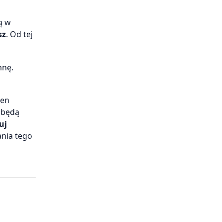
ą w
sz
. Od tej
mnę.
den
 będą
uj
ania tego