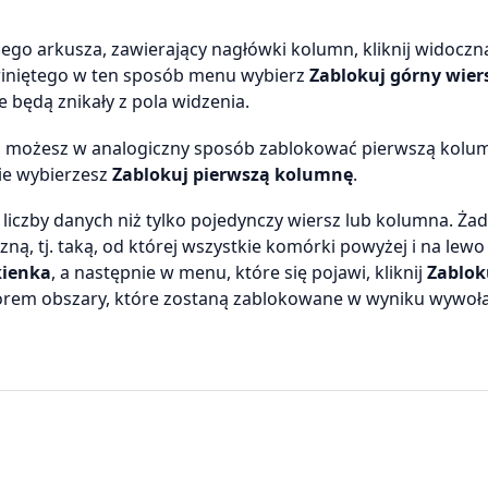
nego arkusza, zawierający nagłówki kolumn, kliknij widoczn
zwiniętego w ten sposób menu wybierz
Zablokuj górny wier
 będą znikały z pola widzenia.
wo, możesz w analogiczny sposób zablokować pierwszą kolu
ie wybierzesz
Zablokuj pierwszą kolumnę
.
liczby danych niż tylko pojedynczy wiersz lub kolumna. Ża
ą, tj. taką, od której wszystkie komórki powyżej i na lewo
kienka
, a następnie w menu, które się pojawi, kliknij
Zablok
kolorem obszary, które zostaną zablokowane w wyniku wywoł