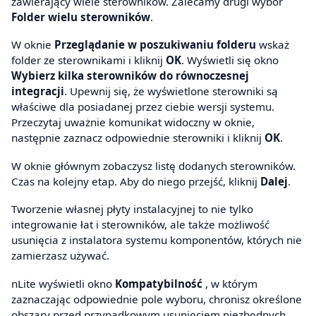
zawierający wiele sterowników. Zalecamy drugi wybór
Folder wielu sterowników
.
W oknie
Przeglądanie w poszukiwaniu folderu
wskaż
folder ze sterownikami i kliknij
OK
. Wyświetli się okno
Wybierz kilka sterowników do równoczesnej
integracji
. Upewnij się, że wyświetlone sterowniki są
właściwe dla posiadanej przez ciebie wersji systemu.
Przeczytaj uważnie komunikat widoczny w oknie,
następnie zaznacz odpowiednie sterowniki i kliknij
OK
.
W oknie głównym zobaczysz listę dodanych sterowników.
Czas na kolejny etap. Aby do niego przejść, kliknij
Dalej
.
Tworzenie własnej płyty instalacyjnej to nie tylko
integrowanie łat i sterowników, ale także możliwość
usunięcia z instalatora systemu komponentów, których nie
zamierzasz używać.
nLite wyświetli okno
Kompatybilność
, w którym
zaznaczając odpowiednie pole wyboru, chronisz określone
obszary przed przypadkowym usunięciem niezbędnych