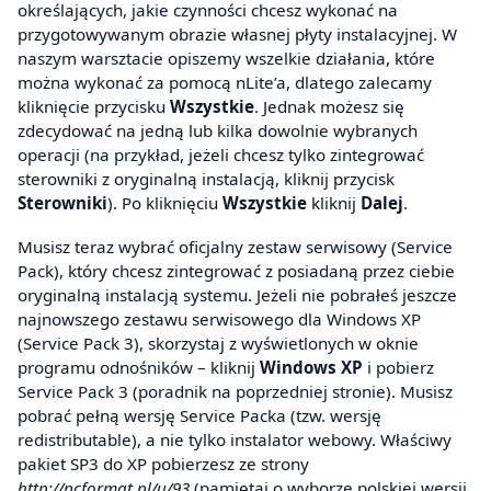
określających, jakie czynności chcesz wykonać na
przygotowywanym obrazie własnej płyty instalacyjnej. W
naszym warsztacie opiszemy wszelkie działania, które
można wykonać za pomocą nLite’a, dlatego zalecamy
kliknięcie przycisku
Wszystkie
. Jednak możesz się
zdecydować na jedną lub kilka dowolnie wybranych
operacji (na przykład, jeżeli chcesz tylko zintegrować
sterowniki z oryginalną instalacją, kliknij przycisk
Sterowniki
). Po kliknięciu
Wszystkie
kliknij
Dalej
.
Musisz teraz wybrać oficjalny zestaw serwisowy (Service
Pack), który chcesz zintegrować z posiadaną przez ciebie
oryginalną instalacją systemu. Jeżeli nie pobrałeś jeszcze
najnowszego zestawu serwisowego dla Windows XP
(Service Pack 3), skorzystaj z wyświetlonych w oknie
programu odnośników – kliknij
Windows XP
i pobierz
Service Pack 3 (poradnik na poprzedniej stronie). Musisz
pobrać pełną wersję Service Packa (tzw. wersję
redistributable), a nie tylko instalator webowy. Właściwy
pakiet SP3 do XP pobierzesz ze strony
http://pcformat.pl/u/93
(pamiętaj o wyborze polskiej wersji