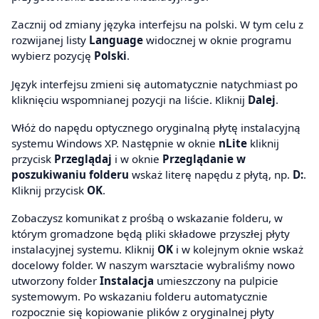
Zacznij od zmiany języka interfejsu na polski. W tym celu z
rozwijanej listy
Language
widocznej w oknie programu
wybierz pozycję
Polski
.
Język interfejsu zmieni się automatycznie natychmiast po
kliknięciu wspomnianej pozycji na liście. Kliknij
Dalej
.
Włóż do napędu optycznego oryginalną płytę instalacyjną
systemu Windows XP. Następnie w oknie
nLite
kliknij
przycisk
Przeglądaj
i w oknie
Przeglądanie w
poszukiwaniu folderu
wskaż literę napędu z płytą, np.
D:
.
Kliknij przycisk
OK
.
Zobaczysz komunikat z prośbą o wskazanie folderu, w
którym gromadzone będą pliki składowe przyszłej płyty
instalacyjnej systemu. Kliknij
OK
i w kolejnym oknie wskaż
docelowy folder. W naszym warsztacie wybraliśmy nowo
utworzony folder
Instalacja
umieszczony na pulpicie
systemowym. Po wskazaniu folderu automatycznie
rozpocznie się kopiowanie plików z oryginalnej płyty