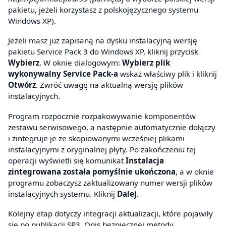
pakietu, jeżeli korzystasz z polskojęzycznego systemu
Windows XP).
Jeżeli masz już zapisaną na dysku instalacyjną wersję
pakietu Service Pack 3 do Windows XP, kliknij przycisk
Wybierz
. W oknie dialogowym:
Wybierz plik
wykonywalny Service Pack-a
wskaż właściwy plik i kliknij
Otwórz
. Zwróć uwagę na aktualną wersję plików
instalacyjnych.
Program rozpocznie rozpakowywanie komponentów
zestawu serwisowego, a następnie automatycznie dołączy
i zintegruje je ze skopiowanymi wcześniej plikami
instalacyjnymi z oryginalnej płyty. Po zakończeniu tej
operacji wyświetli się komunikat
Instalacja
zintegrowana została pomyślnie ukończona
, a w oknie
programu zobaczysz zaktualizowany numer wersji plików
instalacyjnych systemu. Kliknij
Dalej
.
Kolejny etap dotyczy integracji aktualizacji, które pojawiły
się po publikacji SP3. Opis bezpiecznej metody