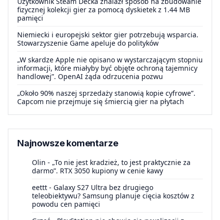
Użytkownik Steam Decka znalazł sposób na zbudowanie
fizycznej kolekcji gier za pomocą dyskietek z 1.44 MB
pamięci
Niemiecki i europejski sektor gier potrzebują wsparcia.
Stowarzyszenie Game apeluje do polityków
„W skardze Apple nie opisano w wystarczającym stopniu
informacji, które miałyby być objęte ochroną tajemnicy
handlowej”. OpenAI żąda odrzucenia pozwu
„Około 90% naszej sprzedaży stanowią kopie cyfrowe”.
Capcom nie przejmuje się śmiercią gier na płytach
Najnowsze komentarze
Olin
-
„To nie jest kradzież, to jest praktycznie za
darmo”. RTX 3050 kupiony w cenie kawy
eettt
-
Galaxy S27 Ultra bez drugiego
teleobiektywu? Samsung planuje cięcia kosztów z
powodu cen pamięci