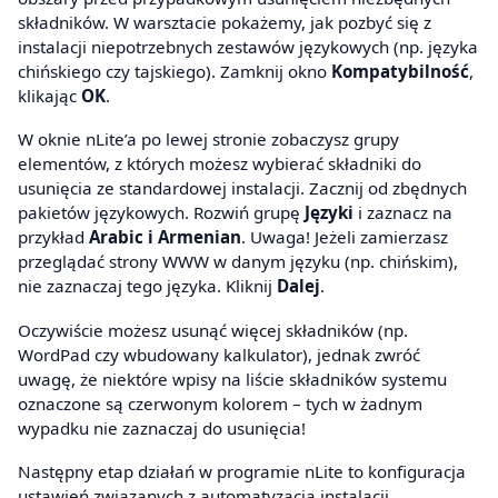
składników. W warsztacie pokażemy, jak pozbyć się z
instalacji niepotrzebnych zestawów językowych (np. języka
chińskiego czy tajskiego). Zamknij okno
Kompatybilność
,
klikając
OK
.
W oknie nLite’a po lewej stronie zobaczysz grupy
elementów, z których możesz wybierać składniki do
usunięcia ze standardowej instalacji. Zacznij od zbędnych
pakietów językowych. Rozwiń grupę
Języki
i zaznacz na
przykład
Arabic i Armenian
. Uwaga! Jeżeli zamierzasz
przeglądać strony WWW w danym języku (np. chińskim),
nie zaznaczaj tego języka. Kliknij
Dalej
.
Oczywiście możesz usunąć więcej składników (np.
WordPad czy wbudowany kalkulator), jednak zwróć
uwagę, że niektóre wpisy na liście składników systemu
oznaczone są czerwonym kolorem – tych w żadnym
wypadku nie zaznaczaj do usunięcia!
Następny etap działań w programie nLite to konfiguracja
ustawień związanych z automatyzacją instalacji.