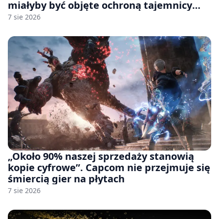
miałyby być objęte ochroną tajemnicy
handlowej”. OpenAI żąda odrzucenia
7 sie 2026
pozwu
„Około 90% naszej sprzedaży stanowią
kopie cyfrowe”. Capcom nie przejmuje się
śmiercią gier na płytach
7 sie 2026