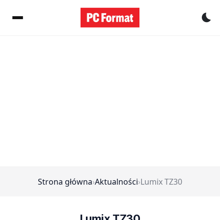
Pr
Strona główna
›
Aktualności
›
Lumix TZ30
Lumix TZ30