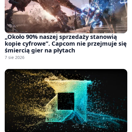
„Około 90% naszej sprzedaży stanowią
kopie cyfrowe”. Capcom nie przejmuje się
śmiercią gier na płytach
7 sie 2026