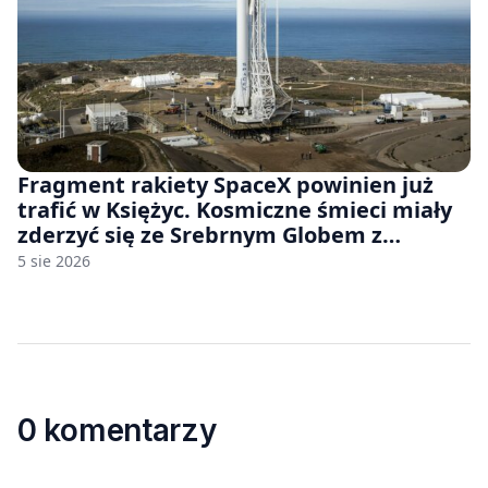
Fragment rakiety SpaceX powinien już
trafić w Księżyc. Kosmiczne śmieci miały
zderzyć się ze Srebrnym Globem z
prędkością 8690 km/h
5 sie 2026
0 komentarzy