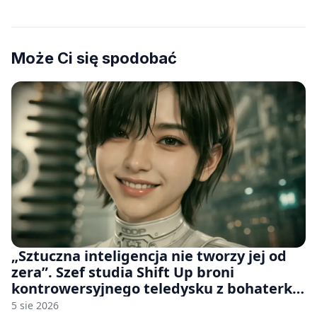
Może Ci się spodobać
„Sztuczna inteligencja nie tworzy jej od
zera”. Szef studia Shift Up broni
kontrowersyjnego teledysku z bohaterką
Stellar Blade: Blood Rain
5 sie 2026