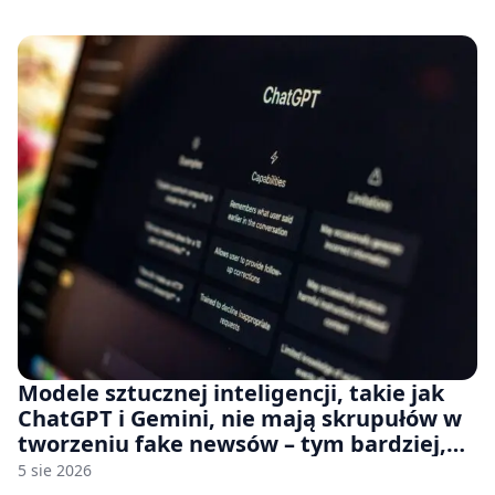
na płytach
Modele sztucznej inteligencji, takie jak
ChatGPT i Gemini, nie mają skrupułów w
tworzeniu fake newsów – tym bardziej,
jeśli rozmawiasz z nimi po polsku
5 sie 2026