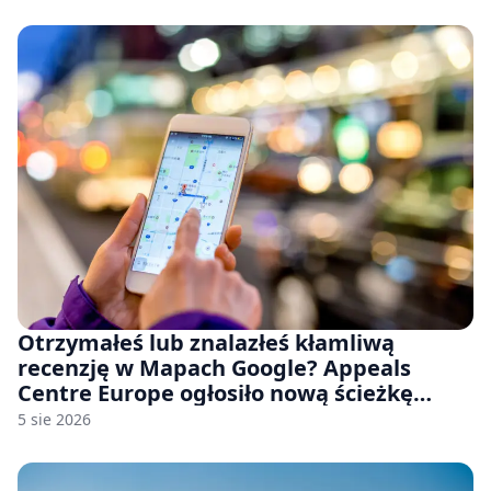
Otrzymałeś lub znalazłeś kłamliwą
recenzję w Mapach Google? Appeals
Centre Europe ogłosiło nową ścieżkę
odwoławczą dla firm i konsumentów
5 sie 2026