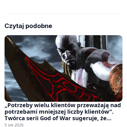
Czytaj podobne
„Potrzeby wielu klientów przeważają nad
potrzebami mniejszej liczby klientów”.
Twórca serii God of War sugeruje, że
rozumie, dlaczego Sony rezygnuje z gier
5 sie 2026