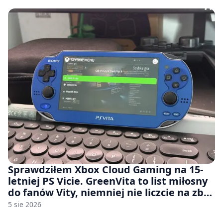
Sprawdziłem Xbox Cloud Gaming na 15-
letniej PS Vicie. GreenVita to list miłosny
do fanów Vity, niemniej nie liczcie na zbyt
wiele [FELIETON]
5 sie 2026