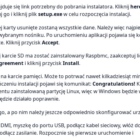
uje się link potrzebny do pobrania instalatora. Kliknij
her
o i kliknij plik
setup.exe
w celu rozpoczęcia instalacji.
tej karty usunięte zostaną wszystkie dane. Należy więc najpi
 wybranym nośniku. Po uruchomieniu aplikacji pojawia się 
. Kliknij przycisk
Accept
.
ej karcie SD ma zostać zainstalowany Raspbmc, zaakceptuj l
 agreement
i kliknij przycisk
Install
.
 na karcie pamięci. Może to potrwać nawet kilkadziesiąt mi
czeniu instalacji pojawi się komunikat:
Congratulations!
K
tu zainstalowaną partycję Linux, więc w Windows będzie
ędzie działało poprawnie.
o, a po nim należy jeszcze odpowiednio skonfigurować ur
DMI, myszkę do portu USB, podłącz kabel sieciowy, włóż d
dłącz zasilanie. Rozpocznie się pierwsze uruchomienie i