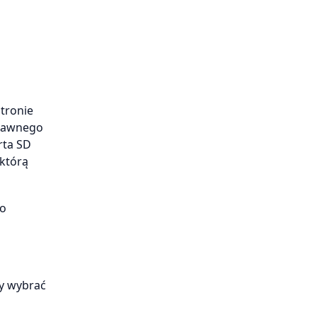
tronie
prawnego
rta SD
 którą
go
by wybrać