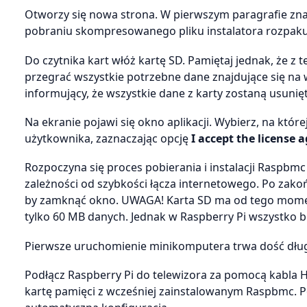
Otworzy się nowa strona. W pierwszym paragrafie znajd
pobraniu skompresowanego pliku instalatora rozpakuj g
Do czytnika kart włóż kartę SD. Pamiętaj jednak, że z 
przegrać wszystkie potrzebne dane znajdujące się na
informujący, że wszystkie dane z karty zostaną usunięte
Na ekranie pojawi się okno aplikacji. Wybierz, na któr
użytkownika, zaznaczając opcję
I accept the license
Rozpoczyna się proces pobierania i instalacji Raspbmc
zależności od szybkości łącza internetowego. Po zakoń
by zamknąć okno. UWAGA! Karta SD ma od tego momen
tylko 60 MB danych. Jednak w Raspberry Pi wszystko b
Pierwsze uruchomienie minikomputera trwa dość dług
Podłącz Raspberry Pi do telewizora za pomocą kabla H
kartę pamięci z wcześniej zainstalowanym Raspbmc. Po