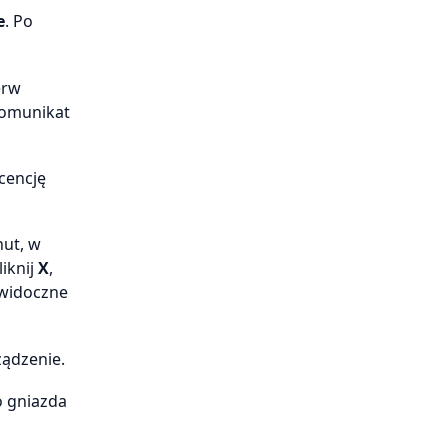
e
. Po
erw
komunikat
icencję
nut, w
liknij
X
,
 widoczne
ządzenie.
o gniazda