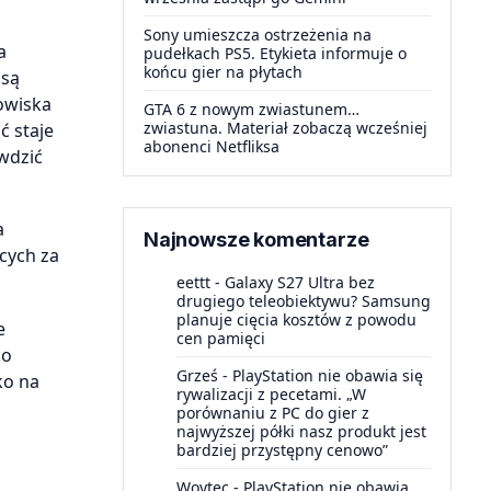
Sony umieszcza ostrzeżenia na
a
pudełkach PS5. Etykieta informuje o
końcu gier na płytach
 są
owiska
GTA 6 z nowym zwiastunem…
zwiastuna. Materiał zobaczą wcześniej
ć staje
abonenci Netfliksa
awdzić
a
Najnowsze komentarze
cych za
eettt
-
Galaxy S27 Ultra bez
drugiego teleobiektywu? Samsung
planuje cięcia kosztów z powodu
e
cen pamięci
ko
Grześ
-
PlayStation nie obawia się
ko na
rywalizacji z pecetami. „W
porównaniu z PC do gier z
najwyższej półki nasz produkt jest
bardziej przystępny cenowo”
Woytec
-
PlayStation nie obawia