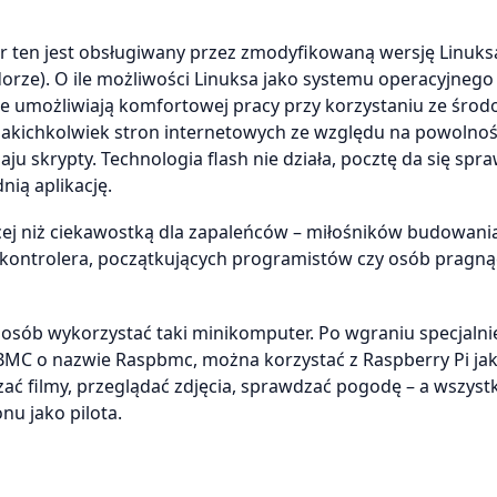
er ten jest obsługiwany przez zmodyfikowaną wersję Linuks
orze). O ile możliwości Linuksa jako systemu operacyjnego
ie umożliwiają komfortowej pracy przy korzystaniu ze środ
akichkolwiek stron internetowych ze względu na powolnoś
u skrypty. Technologia flash nie działa, pocztę da się spr
nią aplikację.
ej niż ciekawostką dla zapaleńców – miłośników budowani
kontrolera, początkujących programistów czy osób pragną
posób wykorzystać taki minikomputer. Po wgraniu specjalni
XBMC o nazwie Raspbmc, można korzystać z Raspberry Pi ja
filmy, przeglądać zdjęcia, sprawdzać pogodę – a wszyst
nu jako pilota.