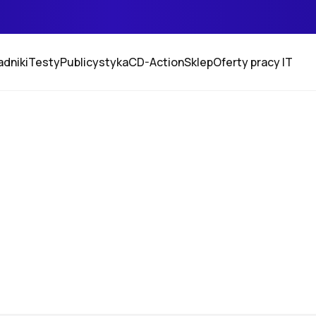
adniki
Testy
Publicystyka
CD-Action
Sklep
Oferty pracy IT