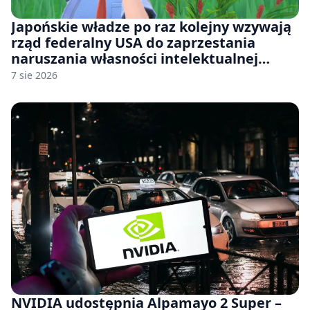
Japońskie władze po raz kolejny wzywają
rząd federalny USA do zaprzestania
naruszania własności intelektualnej
japońskich gier i anime
7 sie 2026
NVIDIA udostępnia Alpamayo 2 Super –