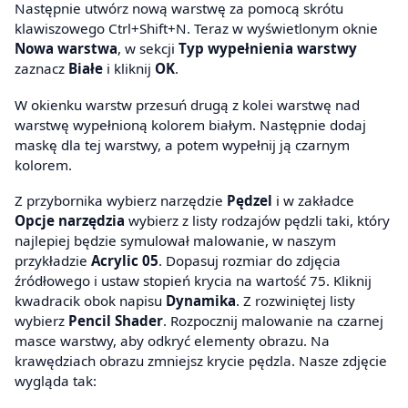
Następnie utwórz nową warstwę za pomocą skrótu
klawiszowego Ctrl+Shift+N. Teraz w wyświetlonym oknie
Nowa warstwa
, w sekcji
Typ wypełnienia warstwy
zaznacz
Białe
i kliknij
OK
.
W okienku warstw przesuń drugą z kolei warstwę nad
warstwę wypełnioną kolorem białym. Następnie dodaj
maskę dla tej warstwy, a potem wypełnij ją czarnym
kolorem.
Z przybornika wybierz narzędzie
Pędzel
i w zakładce
Opcje narzędzia
wybierz z listy rodzajów pędzli taki, który
najlepiej będzie symulował malowanie, w naszym
przykładzie
Acrylic 05
. Dopasuj rozmiar do zdjęcia
źródłowego i ustaw stopień krycia na wartość 75. Kliknij
kwadracik obok napisu
Dynamika
. Z rozwiniętej listy
wybierz
Pencil Shader
. Rozpocznij malowanie na czarnej
masce warstwy, aby odkryć elementy obrazu. Na
krawędziach obrazu zmniejsz krycie pędzla. Nasze zdjęcie
wygląda tak: