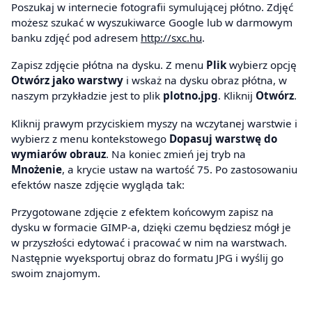
Poszukaj w internecie fotografii symulującej płótno. Zdjęć
możesz szukać w wyszukiwarce Google lub w darmowym
banku zdjęć pod adresem
http://sxc.hu
.
Zapisz zdjęcie płótna na dysku. Z menu
Plik
wybierz opcję
Otwórz jako warstwy
i wskaż na dysku obraz płótna, w
naszym przykładzie jest to plik
plotno.jpg
. Kliknij
Otwórz
.
Kliknij prawym przyciskiem myszy na wczytanej warstwie i
wybierz z menu kontekstowego
Dopasuj warstwę do
wymiarów obrauz
. Na koniec zmień jej tryb na
Mnożenie
, a krycie ustaw na wartość 75. Po zastosowaniu
efektów nasze zdjęcie wygląda tak:
Przygotowane zdjęcie z efektem końcowym zapisz na
dysku w formacie GIMP-a, dzięki czemu będziesz mógł je
w przyszłości edytować i pracować w nim na warstwach.
Następnie wyeksportuj obraz do formatu JPG i wyślij go
swoim znajomym.