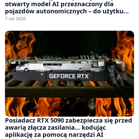
otwarty model AI przeznaczony dla
pojazdów autonomicznych – do użytku
komercyjnego
7 sie 2026
Posiadacz RTX 5090 zabezpiecza się przed
awarią złącza zasilania… kodując
aplikację za pomocą narzędzi AI