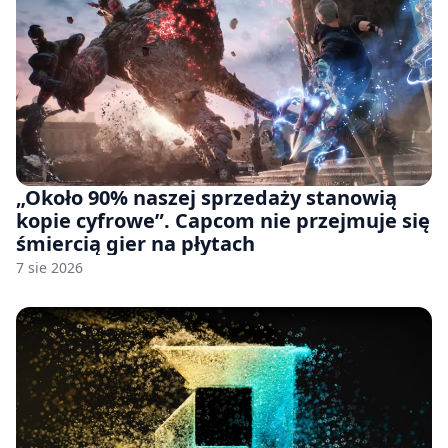
„Około 90% naszej sprzedaży stanowią
kopie cyfrowe”. Capcom nie przejmuje się
śmiercią gier na płytach
7 sie 2026