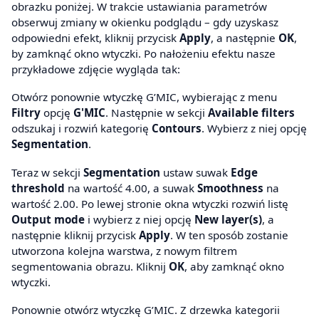
obrazku poniżej. W trakcie ustawiania parametrów
obserwuj zmiany w okienku podglądu – gdy uzyskasz
odpowiedni efekt, kliknij przycisk
Apply
, a następnie
OK
,
by zamknąć okno wtyczki. Po nałożeniu efektu nasze
przykładowe zdjęcie wygląda tak:
Otwórz ponownie wtyczkę G’MIC, wybierając z menu
Filtry
opcję
G'MIC
. Następnie w sekcji
Available filters
odszukaj i rozwiń kategorię
Contours
. Wybierz z niej opcję
Segmentation
.
Teraz w sekcji
Segmentation
ustaw suwak
Edge
threshold
na wartość 4.00, a suwak
Smoothness
na
wartość 2.00. Po lewej stronie okna wtyczki rozwiń listę
Output mode
i wybierz z niej opcję
New layer(s)
, a
następnie kliknij przycisk
Apply
. W ten sposób zostanie
utworzona kolejna warstwa, z nowym filtrem
segmentowania obrazu. Kliknij
OK
, aby zamknąć okno
wtyczki.
Ponownie otwórz wtyczkę G’MIC. Z drzewka kategorii