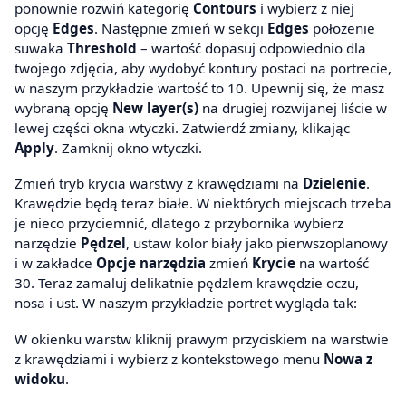
ponownie rozwiń kategorię
Contours
i wybierz z niej
opcję
Edges
. Następnie zmień w sekcji
Edges
położenie
suwaka
Threshold
– wartość dopasuj odpowiednio dla
twojego zdjęcia, aby wydobyć kontury postaci na portrecie,
w naszym przykładzie wartość to 10. Upewnij się, że masz
wybraną opcję
New layer(s)
na drugiej rozwijanej liście w
lewej części okna wtyczki. Zatwierdź zmiany, klikając
Apply
. Zamknij okno wtyczki.
Zmień tryb krycia warstwy z krawędziami na
Dzielenie
.
Krawędzie będą teraz białe. W niektórych miejscach trzeba
je nieco przyciemnić, dlatego z przybornika wybierz
narzędzie
Pędzel
, ustaw kolor biały jako pierwszoplanowy
i w zakładce
Opcje narzędzia
zmień
Krycie
na wartość
30. Teraz zamaluj delikatnie pędzlem krawędzie oczu,
nosa i ust. W naszym przykładzie portret wygląda tak:
W okienku warstw kliknij prawym przyciskiem na warstwie
z krawędziami i wybierz z kontekstowego menu
Nowa z
widoku
.