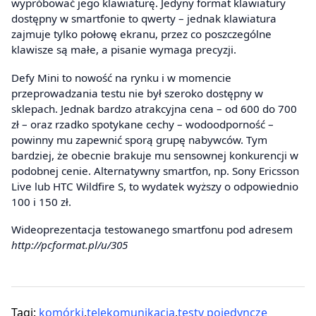
wypróbować jego klawiaturę. Jedyny format klawiatury
dostępny w smartfonie to qwerty – jednak klawiatura
zajmuje tylko połowę ekranu, przez co poszczególne
klawisze są małe, a pisanie wymaga precyzji.
Defy Mini to nowość na rynku i w momencie
przeprowadzania testu nie był szeroko dostępny w
sklepach. Jednak bardzo atrakcyjna cena – od 600 do 700
zł – oraz rzadko spotykane cechy – wodoodporność –
powinny mu zapewnić sporą grupę nabywców. Tym
bardziej, że obecnie brakuje mu sensownej konkurencji w
podobnej cenie. Alternatywny smartfon, np. Sony Ericsson
Live lub HTC Wildfire S, to wydatek wyższy o odpowiednio
100 i 150 zł.
Wideoprezentacja testowanego smartfonu pod adresem
http://pcformat.pl/u/305
Tagi:
komórki
,
telekomunikacja
,
testy pojedyncze