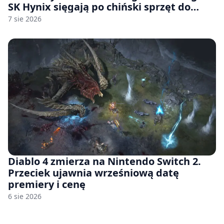
SK Hynix sięgają po chiński sprzęt do
fabryk chipów
7 sie 2026
Diablo 4 zmierza na Nintendo Switch 2.
Przeciek ujawnia wrześniową datę
premiery i cenę
6 sie 2026