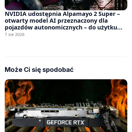
NVIDIA udostępnia Alpamayo 2 Super –
otwarty model AI przeznaczony dla
pojazdów autonomicznych – do użytku
komercyjnego
7 sie 2026
Może Ci się spodobać