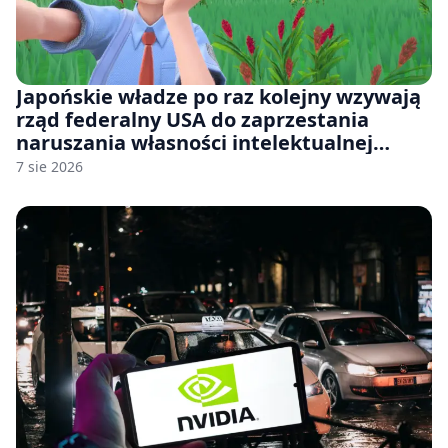
Japońskie władze po raz kolejny wzywają
rząd federalny USA do zaprzestania
naruszania własności intelektualnej
japońskich gier i anime
7 sie 2026