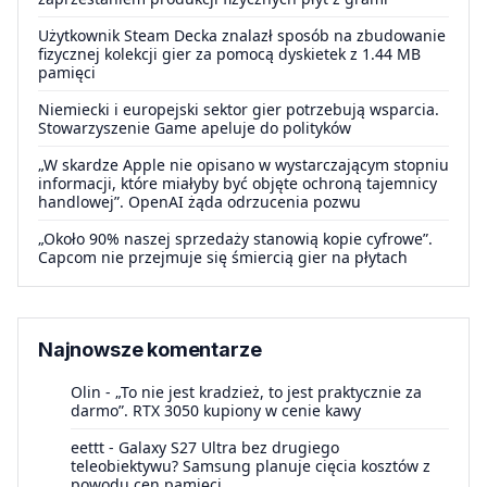
Użytkownik Steam Decka znalazł sposób na zbudowanie
fizycznej kolekcji gier za pomocą dyskietek z 1.44 MB
pamięci
Niemiecki i europejski sektor gier potrzebują wsparcia.
Stowarzyszenie Game apeluje do polityków
„W skardze Apple nie opisano w wystarczającym stopniu
informacji, które miałyby być objęte ochroną tajemnicy
handlowej”. OpenAI żąda odrzucenia pozwu
„Około 90% naszej sprzedaży stanowią kopie cyfrowe”.
Capcom nie przejmuje się śmiercią gier na płytach
Najnowsze komentarze
Olin
-
„To nie jest kradzież, to jest praktycznie za
darmo”. RTX 3050 kupiony w cenie kawy
eettt
-
Galaxy S27 Ultra bez drugiego
teleobiektywu? Samsung planuje cięcia kosztów z
powodu cen pamięci