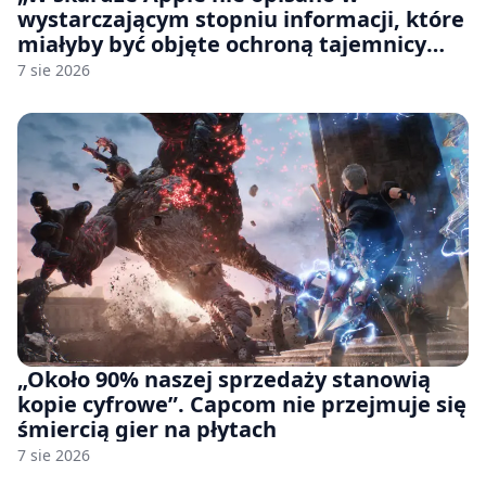
wystarczającym stopniu informacji, które
miałyby być objęte ochroną tajemnicy
handlowej”. OpenAI żąda odrzucenia
7 sie 2026
pozwu
„Około 90% naszej sprzedaży stanowią
kopie cyfrowe”. Capcom nie przejmuje się
śmiercią gier na płytach
7 sie 2026